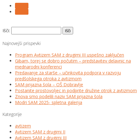
Follow
Follow
Išči:
Najnovejši prispevki
Program Avtizem SAM z drugimi III uspešno zaključen
Gibam, torej se dobro počutim – predstavitev delavnic na
mednarodni konferenci
Predavanje za starše – učinkovita podpora v razvoju
predšolskega otroka z avtizmom
SAM prijazna šola – OŠ Dobravlje
Postanite prostovoljec in podprite družine otrok z avtizmom
Znova smo podelili naziv SAM prijazna šola
Modri SAM 2025- spletna galerija
Kategorije
avtizem
Avtizem SAM z drugimi II
Avtizem SAM z drugimi III