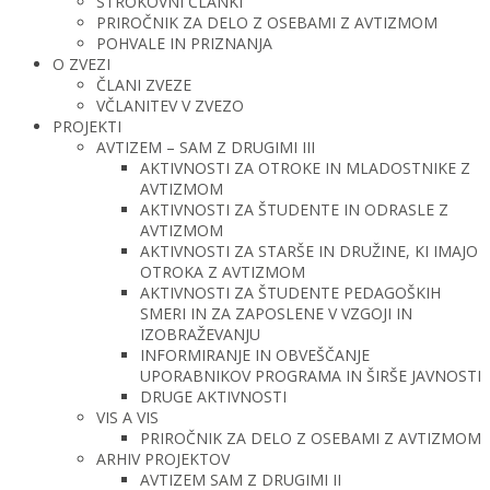
STROKOVNI ČLANKI
PRIROČNIK ZA DELO Z OSEBAMI Z AVTIZMOM
POHVALE IN PRIZNANJA
O ZVEZI
ČLANI ZVEZE
VČLANITEV V ZVEZO
PROJEKTI
AVTIZEM – SAM Z DRUGIMI III
AKTIVNOSTI ZA OTROKE IN MLADOSTNIKE Z
AVTIZMOM
AKTIVNOSTI ZA ŠTUDENTE IN ODRASLE Z
AVTIZMOM
AKTIVNOSTI ZA STARŠE IN DRUŽINE, KI IMAJO
OTROKA Z AVTIZMOM
AKTIVNOSTI ZA ŠTUDENTE PEDAGOŠKIH
SMERI IN ZA ZAPOSLENE V VZGOJI IN
IZOBRAŽEVANJU
INFORMIRANJE IN OBVEŠČANJE
UPORABNIKOV PROGRAMA IN ŠIRŠE JAVNOSTI
DRUGE AKTIVNOSTI
VIS A VIS
PRIROČNIK ZA DELO Z OSEBAMI Z AVTIZMOM
ARHIV PROJEKTOV
AVTIZEM SAM Z DRUGIMI II