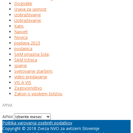
Dogodek
Izjava za javnost
izobraževanje
izobraževanje;
Katis
Nasvet
Novica
poplava 2023
poslanica
SAM prijazna šola;
SAM tržnica
spanje
svetovanje staršem;
video predavanje
VIS A VIS
Zagovorništvo
Zakon o visokem šolstvu
Arhivi
Arhivi
Politika varovanja osebnih podatkov
Copyright © 2018 Zveza NVO za avtizem Slovenije