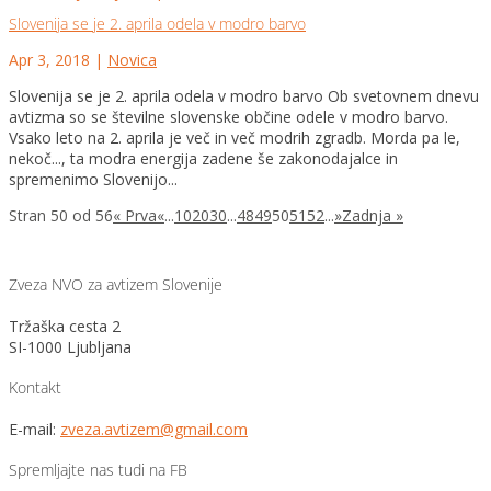
Slovenija se je 2. aprila odela v modro barvo
Apr 3, 2018
|
Novica
Slovenija se je 2. aprila odela v modro barvo Ob svetovnem dnevu
avtizma so se številne slovenske občine odele v modro barvo.
Vsako leto na 2. aprila je več in več modrih zgradb. Morda pa le,
nekoč..., ta modra energija zadene še zakonodajalce in
spremenimo Slovenijo...
Stran 50 od 56
« Prva
«
...
10
20
30
...
48
49
50
51
52
...
»
Zadnja »
Zveza NVO za avtizem Slovenije
Tržaška cesta 2
SI-1000 Ljubljana
Kontakt
E-mail:
zveza.avtizem@gmail.com
Spremljajte nas tudi na FB