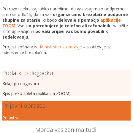
Po razmisleku, kaj lahko naredimo, da vas vsaj malo podpremo
smo se odločili, da za vas
organiziramo brezplačne podporne
skupine za starše
, ki bodo
delovale s pomočjo
aplikacije
ZOOM
. Vse kar
potrebujete je telefon ali računalnik
, naložite
si to aplikacijo in
po vaši prijavi vas bomo povabili k
sodelovanju
.
Projekt sofinancira
Ministrstvo za zdravje
– storitev je za
udeležence brezplačna.
Podatki o dogodku
Kdaj:
po dogovoru
Kje:
preko spleta (aplikacija ZOOM)
Prijavni obrazec
Prijavi se
Morda vas zanima tudi: