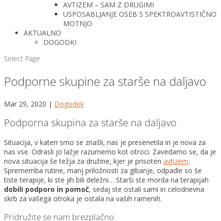
AVTIZEM – SAM Z DRUGIMI
USPOSABLJANJE OSEB S SPEKTROAVTISTIČNO
MOTNJO
AKTUALNO
DOGODKI
Select Page
Podporne skupine za starše na daljavo
Mar 29, 2020
|
Dogodek
Podporna skupina za starše na daljavo
Situacija, v kateri smo se znašli, nas je presenetila in je nova za
nas vse. Odrasli jo lažje razumemo kot otroci. Zavedamo se, da je
nova situacija še težja za družine, kjer je prisoten
avtizem
.
Sprememba rutine, manj priložnosti za gibanje, odpadle so še
tiste terapije, ki ste jih bili deležni… Starši ste morda na terapijah
dobili podporo in pomoč
, sedaj ste ostali sami in celodnevna
skrb za vašega otroka je ostala na vaših ramenih.
Pridružite se nam brezplačno