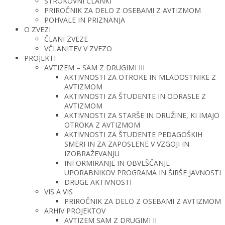
STROKOVNI ČLANKI
PRIROČNIK ZA DELO Z OSEBAMI Z AVTIZMOM
POHVALE IN PRIZNANJA
O ZVEZI
ČLANI ZVEZE
VČLANITEV V ZVEZO
PROJEKTI
AVTIZEM – SAM Z DRUGIMI III
AKTIVNOSTI ZA OTROKE IN MLADOSTNIKE Z
AVTIZMOM
AKTIVNOSTI ZA ŠTUDENTE IN ODRASLE Z
AVTIZMOM
AKTIVNOSTI ZA STARŠE IN DRUŽINE, KI IMAJO
OTROKA Z AVTIZMOM
AKTIVNOSTI ZA ŠTUDENTE PEDAGOŠKIH
SMERI IN ZA ZAPOSLENE V VZGOJI IN
IZOBRAŽEVANJU
INFORMIRANJE IN OBVEŠČANJE
UPORABNIKOV PROGRAMA IN ŠIRŠE JAVNOSTI
DRUGE AKTIVNOSTI
VIS A VIS
PRIROČNIK ZA DELO Z OSEBAMI Z AVTIZMOM
ARHIV PROJEKTOV
AVTIZEM SAM Z DRUGIMI II