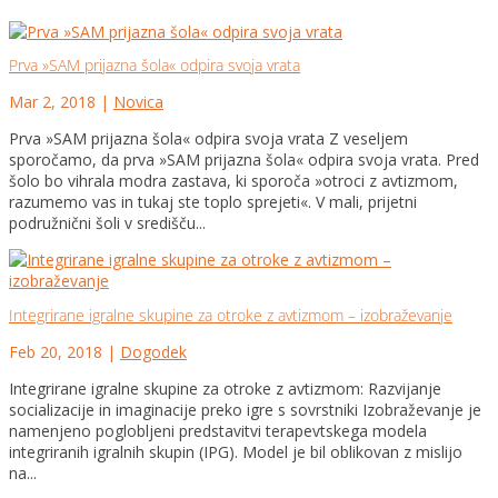
Prva »SAM prijazna šola« odpira svoja vrata
Mar 2, 2018
|
Novica
Prva »SAM prijazna šola« odpira svoja vrata Z veseljem
sporočamo, da prva »SAM prijazna šola« odpira svoja vrata. Pred
šolo bo vihrala modra zastava, ki sporoča »otroci z avtizmom,
razumemo vas in tukaj ste toplo sprejeti«. V mali, prijetni
podružnični šoli v središču...
Integrirane igralne skupine za otroke z avtizmom – izobraževanje
Feb 20, 2018
|
Dogodek
Integrirane igralne skupine za otroke z avtizmom: Razvijanje
socializacije in imaginacije preko igre s sovrstniki Izobraževanje je
namenjeno poglobljeni predstavitvi terapevtskega modela
integriranih igralnih skupin (IPG). Model je bil oblikovan z mislijo
na...