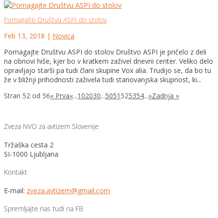
Pomagajte Društvu ASPI do stolov
Feb 13, 2018
|
Novica
Pomagajte Društvu ASPI do stolov Društvo ASPI je pričelo z deli
na obnovi hiše, kjer bo v kratkem zaživel dnevni center. Veliko delo
opravljajo starši pa tudi člani skupine Vox alia. Trudijo se, da bo tu
že v bližnji prihodnosti zaživela tudi stanovanjska skupnost, ki...
Stran 52 od 56
« Prva
«
...
10
20
30
...
50
51
52
53
54
...
»
Zadnja »
Zveza NVO za avtizem Slovenije
Tržaška cesta 2
SI-1000 Ljubljana
Kontakt
E-mail:
zveza.avtizem@gmail.com
Spremljajte nas tudi na FB