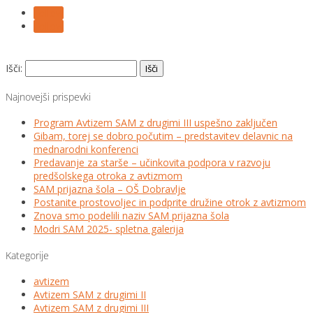
Follow
Follow
Išči:
Najnovejši prispevki
Program Avtizem SAM z drugimi III uspešno zaključen
Gibam, torej se dobro počutim – predstavitev delavnic na
mednarodni konferenci
Predavanje za starše – učinkovita podpora v razvoju
predšolskega otroka z avtizmom
SAM prijazna šola – OŠ Dobravlje
Postanite prostovoljec in podprite družine otrok z avtizmom
Znova smo podelili naziv SAM prijazna šola
Modri SAM 2025- spletna galerija
Kategorije
avtizem
Avtizem SAM z drugimi II
Avtizem SAM z drugimi III