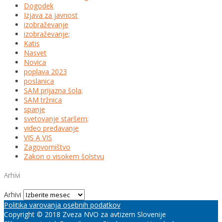
Dogodek
Izjava za javnost
izobraževanje
izobraževanje;
Katis
Nasvet
Novica
poplava 2023
poslanica
SAM prijazna šola;
SAM tržnica
spanje
svetovanje staršem;
video predavanje
VIS A VIS
Zagovorništvo
Zakon o visokem šolstvu
Arhivi
Arhivi
Politika varovanja osebnih podatkov
Copyright © 2018 Zveza NVO za avtizem Slovenije