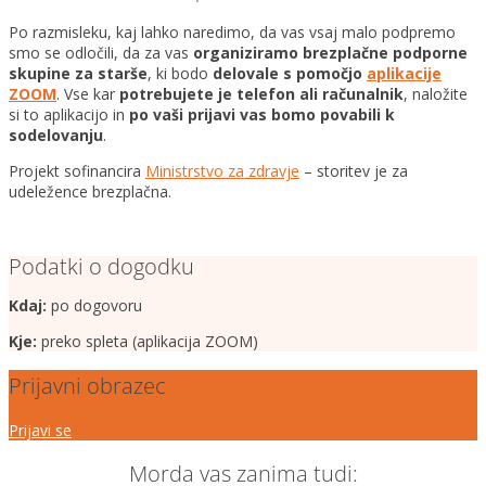
Po razmisleku, kaj lahko naredimo, da vas vsaj malo podpremo
smo se odločili, da za vas
organiziramo brezplačne podporne
skupine za starše
, ki bodo
delovale s pomočjo
aplikacije
ZOOM
. Vse kar
potrebujete je telefon ali računalnik
, naložite
si to aplikacijo in
po vaši prijavi vas bomo povabili k
sodelovanju
.
Projekt sofinancira
Ministrstvo za zdravje
– storitev je za
udeležence brezplačna.
Podatki o dogodku
Kdaj:
po dogovoru
Kje:
preko spleta (aplikacija ZOOM)
Prijavni obrazec
Prijavi se
Morda vas zanima tudi: