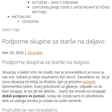
AVTIZEM – SAM Z DRUGIMI
USPOSABLJANJE OSEB S SPEKTROAVTISTIČNO
MOTNJO
AKTUALNO
DOGODKI
Select Page
Podporne skupine za starše na daljavo
Mar 29, 2020
|
Dogodek
Podporna skupina za starše na daljavo
Situacija, v kateri smo se znašli, nas je presenetila in je nova za
nas vse. Odrasli jo lažje razumemo kot otroci. Zavedamo se, da je
nova situacija še težja za družine, kjer je prisoten
avtizem
.
Sprememba rutine, manj priložnosti za gibanje, odpadle so še
tiste terapije, ki ste jih bili deležni… Starši ste morda na terapijah
dobili podporo in pomoč
, sedaj ste ostali sami in celodnevna
skrb za vašega otroka je ostala na vaših ramenih.
Pridružite se nam brezplačno