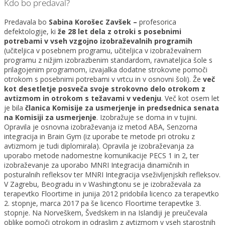
Kdo bo predaval?
Predavala bo
Sabina Korošec Zavšek –
profesorica
defektologije, ki
že 28 let dela z otroki s posebnimi
potrebami v vseh vzgojno izobraževalnih programih
(učiteljica v posebnem programu, učiteljica v izobraževalnem
programu z nižjim izobrazbenim standardom, ravnateljica šole s
prilagojenim programom, izvajalka dodatne strokovne pomoči
otrokom s posebnimi potrebami v vrtcu in v osnovni šoli). Že
več
kot desetletje posveča svoje strokovno delo otrokom z
avtizmom in otrokom s težavami v vedenju
. Več kot osem let
je bila
članica Komisije za usmerjenje in predsednica senata
na Komisiji za usmerjenje
. Izobražuje se doma in v tujini.
Opravila je osnovna izobraževanja iz metod ABA, Senzorna
integracija in Brain Gym (iz uporabe te metode pri otroku z
avtizmom je tudi diplomirala). Opravila je izobraževanja za
uporabo metode nadomestne komunikacije PECS 1 in 2, ter
izobraževanje za uporabo MNRI Integracija dinamičnih in
posturalnih refleksov ter MNRI Integracija vseživljenjskih refleksov.
V Zagrebu, Beogradu in v Washingtonu se je izobraževala za
terapevtko Floortime in junija 2012 pridobila licenco za terapevtko
2. stopnje, marca 2017 pa še licenco Floortime terapevtke 3.
stopnje. Na Norveškem, Švedskem in na Islandiji je preučevala
oblike pomoči otrokom in odraslim z avtizmom v vseh starostnih