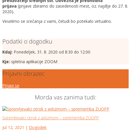
predavatelji srednjih šol. Obvezna je predhodna
prijava
(prijave zbiramo do zasedenosti mest, oz. najdlje do 27. 8.
2020)
.
Veselimo se srečanja z vami, četudi bo potekalo virtualno.
Podatki o dogodku
Kdaj:
Ponedeljek, 31. 8. 2020 od 8:30 do 12:00
Kje:
spletna aplikacije ZOOM
Prijavni obrazec
Prijavi se
Morda vas zanima tudi:
Spremljevalci otrok z avtizmom – sprememba ZUOPP
Jul 12, 2021
|
Dogodek