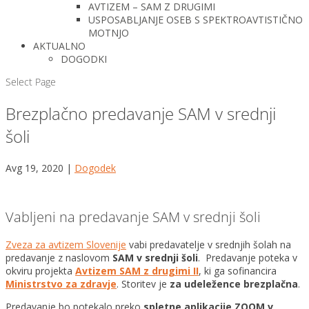
AVTIZEM – SAM Z DRUGIMI
USPOSABLJANJE OSEB S SPEKTROAVTISTIČNO
MOTNJO
AKTUALNO
DOGODKI
Select Page
Brezplačno predavanje SAM v srednji
šoli
Avg 19, 2020
|
Dogodek
Vabljeni na predavanje SAM v srednji šoli
Zveza za avtizem Slovenije
vabi predavatelje v srednjih šolah na
predavanje z naslovom
SAM v srednji šoli
. Predavanje poteka v
okviru projekta
Avtizem SAM z drugimi II
, ki ga sofinancira
Ministrstvo za zdravje
. Storitev je
za udeležence brezplačna
.
Predavanje bo potekalo preko
spletne aplikacije ZOOM v