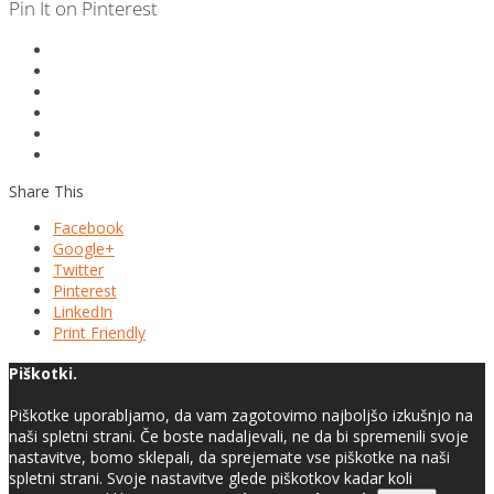
Pin It on Pinterest
Share This
Facebook
Google+
Twitter
Pinterest
LinkedIn
Print Friendly
Piškotki.
Piškotke uporabljamo, da vam zagotovimo najboljšo izkušnjo na
naši spletni strani. Če boste nadaljevali, ne da bi spremenili svoje
nastavitve, bomo sklepali, da sprejemate vse piškotke na naši
spletni strani. Svoje nastavitve glede piškotkov kadar koli