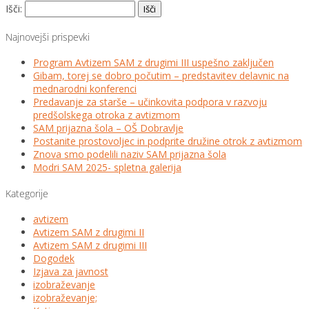
Išči:
Najnovejši prispevki
Program Avtizem SAM z drugimi III uspešno zaključen
Gibam, torej se dobro počutim – predstavitev delavnic na
mednarodni konferenci
Predavanje za starše – učinkovita podpora v razvoju
predšolskega otroka z avtizmom
SAM prijazna šola – OŠ Dobravlje
Postanite prostovoljec in podprite družine otrok z avtizmom
Znova smo podelili naziv SAM prijazna šola
Modri SAM 2025- spletna galerija
Kategorije
avtizem
Avtizem SAM z drugimi II
Avtizem SAM z drugimi III
Dogodek
Izjava za javnost
izobraževanje
izobraževanje;