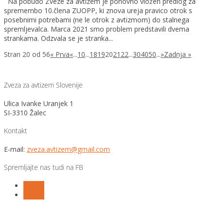
Na pobudo Zveze za avtizem je ponovno vložen predlog za
spremembo 10.člena ZUOPP, ki znova ureja pravico otrok s
posebnimi potrebami (ne le otrok z avtizmom) do stalnega
spremljevalca. Marca 2021 smo problem predstavili dvema
strankama. Odzvala se je stranka...
Stran 20 od 56
« Prva
«
...
10
...
18
19
20
21
22
...
30
40
50
...
»
Zadnja »
Zveza za avtizem Slovenije
Ulica Ivanke Uranjek 1
SI-3310 Žalec
Kontakt
E-mail:
zveza.avtizem@gmail.com
Spremljajte nas tudi na FB
Follow
Follow