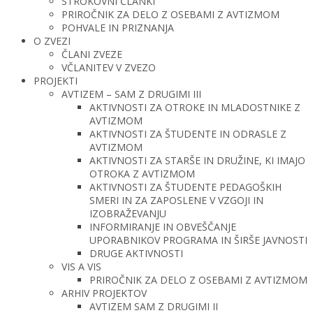
STROKOVNI ČLANKI
PRIROČNIK ZA DELO Z OSEBAMI Z AVTIZMOM
POHVALE IN PRIZNANJA
O ZVEZI
ČLANI ZVEZE
VČLANITEV V ZVEZO
PROJEKTI
AVTIZEM – SAM Z DRUGIMI III
AKTIVNOSTI ZA OTROKE IN MLADOSTNIKE Z
AVTIZMOM
AKTIVNOSTI ZA ŠTUDENTE IN ODRASLE Z
AVTIZMOM
AKTIVNOSTI ZA STARŠE IN DRUŽINE, KI IMAJO
OTROKA Z AVTIZMOM
AKTIVNOSTI ZA ŠTUDENTE PEDAGOŠKIH
SMERI IN ZA ZAPOSLENE V VZGOJI IN
IZOBRAŽEVANJU
INFORMIRANJE IN OBVEŠČANJE
UPORABNIKOV PROGRAMA IN ŠIRŠE JAVNOSTI
DRUGE AKTIVNOSTI
VIS A VIS
PRIROČNIK ZA DELO Z OSEBAMI Z AVTIZMOM
ARHIV PROJEKTOV
AVTIZEM SAM Z DRUGIMI II