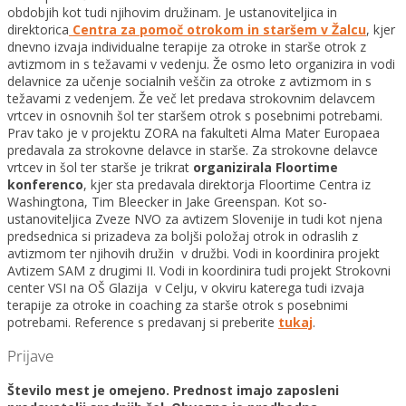
obdobjih kot tudi njihovim družinam. Je ustanoviteljica in
direktorica
Centra za pomoč otrokom in staršem v Žalcu
, kjer
dnevno izvaja individualne terapije za otroke in starše otrok z
avtizmom in s težavami v vedenju. Že osmo leto organizira in vodi
delavnice za učenje socialnih veščin za otroke z avtizmom in s
težavami z vedenjem. Že več let predava strokovnim delavcem
vrtcev in osnovnih šol ter staršem otrok s posebnimi potrebami.
Prav tako je v projektu ZORA na fakulteti Alma Mater Europaea
predavala za strokovne delavce in starše. Za strokovne delavce
vrtcev in šol ter starše je trikrat
organizirala Floortime
konferenco
, kjer sta predavala direktorja Floortime Centra iz
Washingtona, Tim Bleecker in Jake Greenspan. Kot so-
ustanoviteljica Zveze NVO za avtizem Slovenije in tudi kot njena
predsednica si prizadeva za boljši položaj otrok in odraslih z
avtizmom ter njihovih družin v družbi. Vodi in koordinira projekt
Avtizem SAM z drugimi II. Vodi in koordinira tudi projekt Strokovni
center VSI na OŠ Glazija v Celju, v okviru katerega tudi izvaja
terapije za otroke in coaching za starše otrok s posebnimi
potrebami. Reference s predavanj si preberite
tukaj
.
Prijave
Število mest je omejeno. Prednost imajo zaposleni