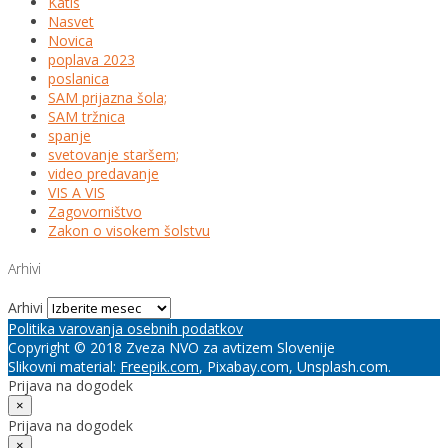
Katis
Nasvet
Novica
poplava 2023
poslanica
SAM prijazna šola;
SAM tržnica
spanje
svetovanje staršem;
video predavanje
VIS A VIS
Zagovorništvo
Zakon o visokem šolstvu
Arhivi
Arhivi
Politika varovanja osebnih podatkov
Copyright © 2018 Zveza NVO za avtizem Slovenije
Slikovni material:
Freepik.com
, Pixabay.com, Unsplash.com.
Prijava na dogodek
×
Prijava na dogodek
×