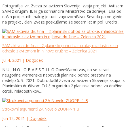
Fotografija: vir. Zveza za avtizem Slovenije izvaja projekt Avtizem
SAM z drugimi II, ki ga sofinancira Ministrstvo za zdravje. Ena od
naših projektnih nalog je tudi zagovorništvo. Seveda pa ne glede
na projekt , člani Zveze poskušamo že sedem let in pol urediti...
SAM aktivna družina – 2.planinski pohod za otroke, mladostnike in
odrasle z avtizmom in njihove družine – Zelenica 2021
Jul 4, 2021
|
Dogodek
N U J N O O B V E S T I L O Obveščamo vas, da se zaradi
neugodne vremenske napovedi planinski pohod prestavi na
nedeljo 5. 9. 2021. Dobrodošli! Zveza za avtizem Slovenije skupaj s
Planinskim društvom Tržič organizira 2.planinski pohod za družine
otrok, mladostnikov...
Strokovni argumenti ZA Novelo ZUOPP- 1 B
Jun 12, 2021
|
Dogodek