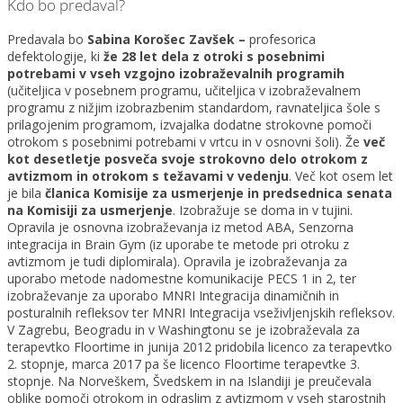
Kdo bo predaval?
Predavala bo
Sabina Korošec Zavšek –
profesorica
defektologije, ki
že 28 let dela z otroki s posebnimi
potrebami v vseh vzgojno izobraževalnih programih
(učiteljica v posebnem programu, učiteljica v izobraževalnem
programu z nižjim izobrazbenim standardom, ravnateljica šole s
prilagojenim programom, izvajalka dodatne strokovne pomoči
otrokom s posebnimi potrebami v vrtcu in v osnovni šoli). Že
več
kot desetletje posveča svoje strokovno delo otrokom z
avtizmom in otrokom s težavami v vedenju
. Več kot osem let
je bila
članica Komisije za usmerjenje in predsednica senata
na Komisiji za usmerjenje
. Izobražuje se doma in v tujini.
Opravila je osnovna izobraževanja iz metod ABA, Senzorna
integracija in Brain Gym (iz uporabe te metode pri otroku z
avtizmom je tudi diplomirala). Opravila je izobraževanja za
uporabo metode nadomestne komunikacije PECS 1 in 2, ter
izobraževanje za uporabo MNRI Integracija dinamičnih in
posturalnih refleksov ter MNRI Integracija vseživljenjskih refleksov.
V Zagrebu, Beogradu in v Washingtonu se je izobraževala za
terapevtko Floortime in junija 2012 pridobila licenco za terapevtko
2. stopnje, marca 2017 pa še licenco Floortime terapevtke 3.
stopnje. Na Norveškem, Švedskem in na Islandiji je preučevala
oblike pomoči otrokom in odraslim z avtizmom v vseh starostnih