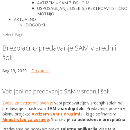
AVTIZEM – SAM Z DRUGIMI
USPOSABLJANJE OSEB S SPEKTROAVTISTIČNO
MOTNJO
AKTUALNO
DOGODKI
Select Page
Brezplačno predavanje SAM v srednji
šoli
Avg 19, 2020
|
Dogodek
Vabljeni na predavanje SAM v srednji šoli
Zveza za avtizem Slovenije
vabi predavatelje v srednjih šolah na
predavanje z naslovom
SAM v srednji šoli
. Predavanje poteka v
okviru projekta
Avtizem SAM z drugimi II
, ki ga sofinancira
Ministrstvo za zdravje
. Storitev je
za udeležence brezplačna
.
Predavanje bo potekalo preko
spletne aplikacije ZOOM v