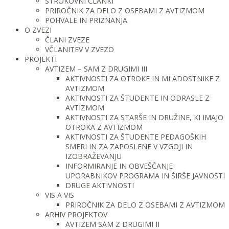
STROKOVNI ČLANKI
PRIROČNIK ZA DELO Z OSEBAMI Z AVTIZMOM
POHVALE IN PRIZNANJA
O ZVEZI
ČLANI ZVEZE
VČLANITEV V ZVEZO
PROJEKTI
AVTIZEM – SAM Z DRUGIMI III
AKTIVNOSTI ZA OTROKE IN MLADOSTNIKE Z
AVTIZMOM
AKTIVNOSTI ZA ŠTUDENTE IN ODRASLE Z
AVTIZMOM
AKTIVNOSTI ZA STARŠE IN DRUŽINE, KI IMAJO
OTROKA Z AVTIZMOM
AKTIVNOSTI ZA ŠTUDENTE PEDAGOŠKIH
SMERI IN ZA ZAPOSLENE V VZGOJI IN
IZOBRAŽEVANJU
INFORMIRANJE IN OBVEŠČANJE
UPORABNIKOV PROGRAMA IN ŠIRŠE JAVNOSTI
DRUGE AKTIVNOSTI
VIS A VIS
PRIROČNIK ZA DELO Z OSEBAMI Z AVTIZMOM
ARHIV PROJEKTOV
AVTIZEM SAM Z DRUGIMI II