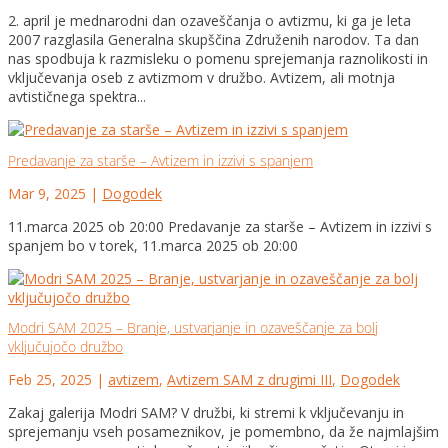
2. april je mednarodni dan ozaveščanja o avtizmu, ki ga je leta
2007 razglasila Generalna skupščina Združenih narodov. Ta dan
nas spodbuja k razmisleku o pomenu sprejemanja raznolikosti in
vključevanja oseb z avtizmom v družbo. Avtizem, ali motnja
avtističnega spektra...
Predavanje za starše – Avtizem in izzivi s spanjem
Mar 9, 2025
|
Dogodek
11.marca 2025 ob 20:00 Predavanje za starše – Avtizem in izzivi s
spanjem bo v torek, 11.marca 2025 ob 20:00
Modri SAM 2025 – Branje, ustvarjanje in ozaveščanje za bolj
vključujočo družbo
Feb 25, 2025
|
avtizem
,
Avtizem SAM z drugimi III
,
Dogodek
Zakaj galerija Modri SAM? V družbi, ki stremi k vključevanju in
sprejemanju vseh posameznikov, je pomembno, da že najmlajšim