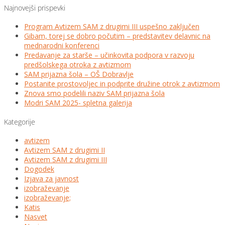
Najnovejši prispevki
Program Avtizem SAM z drugimi III uspešno zaključen
Gibam, torej se dobro počutim – predstavitev delavnic na
mednarodni konferenci
Predavanje za starše – učinkovita podpora v razvoju
predšolskega otroka z avtizmom
SAM prijazna šola – OŠ Dobravlje
Postanite prostovoljec in podprite družine otrok z avtizmom
Znova smo podelili naziv SAM prijazna šola
Modri SAM 2025- spletna galerija
Kategorije
avtizem
Avtizem SAM z drugimi II
Avtizem SAM z drugimi III
Dogodek
Izjava za javnost
izobraževanje
izobraževanje;
Katis
Nasvet