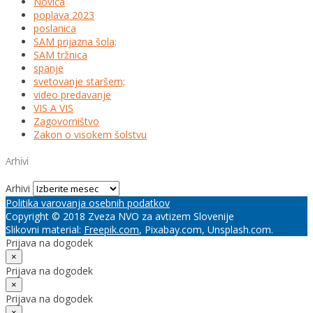
Novica
poplava 2023
poslanica
SAM prijazna šola;
SAM tržnica
spanje
svetovanje staršem;
video predavanje
VIS A VIS
Zagovorništvo
Zakon o visokem šolstvu
Arhivi
Arhivi
Politika varovanja osebnih podatkov
Copyright © 2018 Zveza NVO za avtizem Slovenije
Slikovni material:
Freepik.com
, Pixabay.com, Unsplash.com.
Prijava na dogodek
×
Prijava na dogodek
×
Prijava na dogodek
×