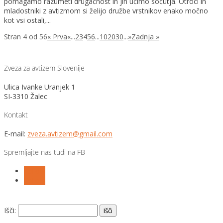
pomagamo razumeti drugačnost in jih učimo sočutja. Otroci in
mladostniki z avtizmom si želijo družbe vrstnikov enako močno
kot vsi ostali,...
Stran 4 od 56
« Prva
«
...
2
3
4
5
6
...
10
20
30
...
»
Zadnja »
Zveza za avtizem Slovenije
Ulica Ivanke Uranjek 1
SI-3310 Žalec
Kontakt
E-mail:
zveza.avtizem@gmail.com
Spremljajte nas tudi na FB
Follow
Follow
Išči: