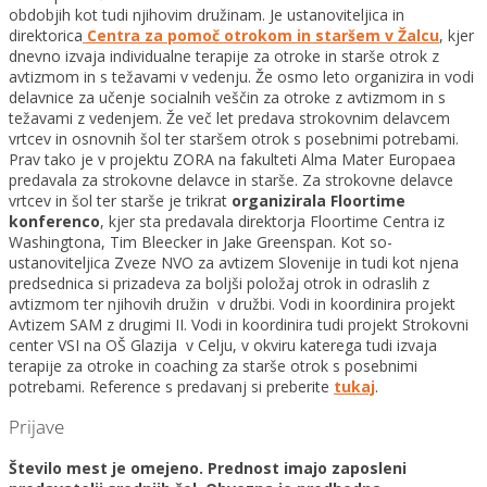
obdobjih kot tudi njihovim družinam. Je ustanoviteljica in
direktorica
Centra za pomoč otrokom in staršem v Žalcu
, kjer
dnevno izvaja individualne terapije za otroke in starše otrok z
avtizmom in s težavami v vedenju. Že osmo leto organizira in vodi
delavnice za učenje socialnih veščin za otroke z avtizmom in s
težavami z vedenjem. Že več let predava strokovnim delavcem
vrtcev in osnovnih šol ter staršem otrok s posebnimi potrebami.
Prav tako je v projektu ZORA na fakulteti Alma Mater Europaea
predavala za strokovne delavce in starše. Za strokovne delavce
vrtcev in šol ter starše je trikrat
organizirala Floortime
konferenco
, kjer sta predavala direktorja Floortime Centra iz
Washingtona, Tim Bleecker in Jake Greenspan. Kot so-
ustanoviteljica Zveze NVO za avtizem Slovenije in tudi kot njena
predsednica si prizadeva za boljši položaj otrok in odraslih z
avtizmom ter njihovih družin v družbi. Vodi in koordinira projekt
Avtizem SAM z drugimi II. Vodi in koordinira tudi projekt Strokovni
center VSI na OŠ Glazija v Celju, v okviru katerega tudi izvaja
terapije za otroke in coaching za starše otrok s posebnimi
potrebami. Reference s predavanj si preberite
tukaj
.
Prijave
Število mest je omejeno. Prednost imajo zaposleni