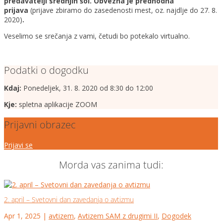
predavatelji srednjih šol. Obvezna je predhodna
prijava
(prijave zbiramo do zasedenosti mest, oz. najdlje do 27. 8.
2020)
.
Veselimo se srečanja z vami, četudi bo potekalo virtualno.
Podatki o dogodku
Kdaj:
Ponedeljek, 31. 8. 2020 od 8:30 do 12:00
Kje:
spletna aplikacije ZOOM
Prijavni obrazec
Prijavi se
Morda vas zanima tudi:
2. april – Svetovni dan zavedanja o avtizmu
Apr 1, 2025
|
avtizem
,
Avtizem SAM z drugimi II
,
Dogodek