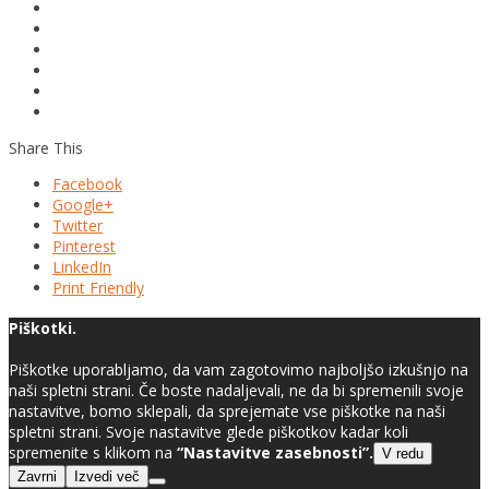
Share This
Facebook
Google+
Twitter
Pinterest
LinkedIn
Print Friendly
Piškotki.
Piškotke uporabljamo, da vam zagotovimo najboljšo izkušnjo na
naši spletni strani. Če boste nadaljevali, ne da bi spremenili svoje
nastavitve, bomo sklepali, da sprejemate vse piškotke na naši
spletni strani. Svoje nastavitve glede piškotkov kadar koli
spremenite s klikom na
“Nastavitve zasebnosti”.
V redu
Zavrni
Izvedi več