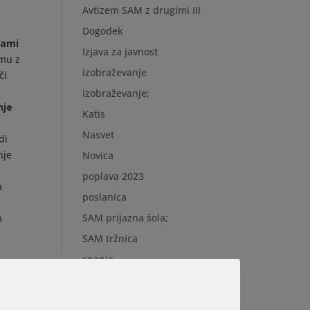
Avtizem SAM z drugimi III
Dogodek
bami
Izjava za javnost
amu z
izobraževanje
či
izobraževanje;
nje
Katis
Nasvet
di
nje
Novica
poplava 2023
a
poslanica
SAM prijazna šola;
m
SAM tržnica
i
spanje
im
svetovanje staršem;
ti
krat
video predavanje