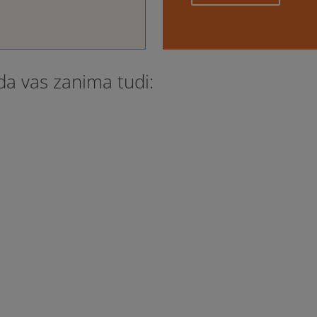
a vas zanima tudi:
vtizmom in strukturiranje okolja Društvo za pomoč otrokom z
ra seminar RAZUMEVANJE UČNIH STILOV OSEB Z AVTIZMOM IN
 4. 2016 ob 9. 00 Kje:...