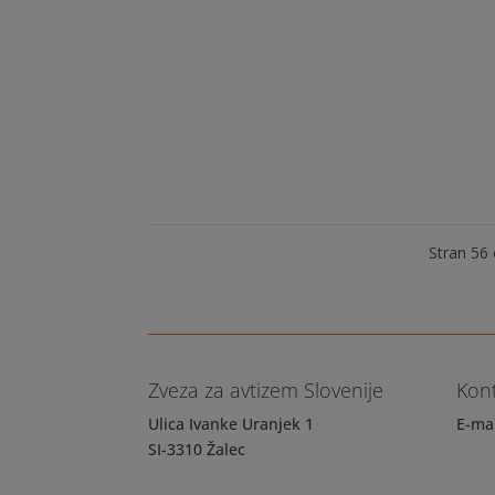
3. Novinarska konferenca projekta Zora Va
DNEVU AVTIZMA, ki je 2. aprila. Kdaj in kje K
nadstropje Vabilo na konferenco lahko najde
Stran 56
Zveza za avtizem Slovenije
Kon
Ulica Ivanke Uranjek 1
E-ma
SI-3310 Žalec