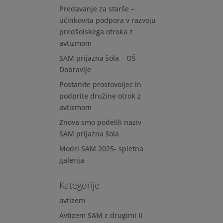
Predavanje za starše –
učinkovita podpora v razvoju
predšolskega otroka z
avtizmom
SAM prijazna šola – OŠ
Dobravlje
Postanite prostovoljec in
podprite družine otrok z
avtizmom
Znova smo podelili naziv
SAM prijazna šola
Modri SAM 2025- spletna
galerija
Kategorije
avtizem
Avtizem SAM z drugimi II