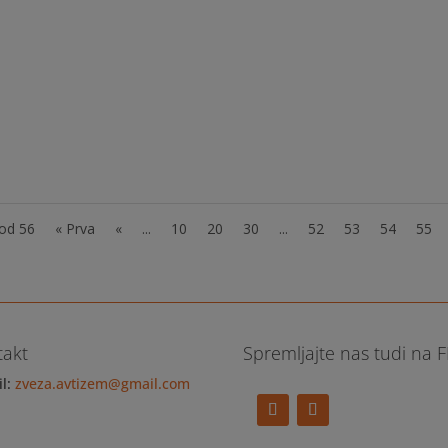
bilo vas na 3. Novinarsko konferenco Projekta ZORA ob svetovnem
daj: 31. 3. 2016, ob 12h Kje: Savska cesta 3, 1000 Ljubljana, 4.
te tukaj....
 od 56
« Prva
«
...
10
20
30
...
52
53
54
55
takt
Spremljajte nas tudi na 
il:
zveza.avtizem@gmail.com