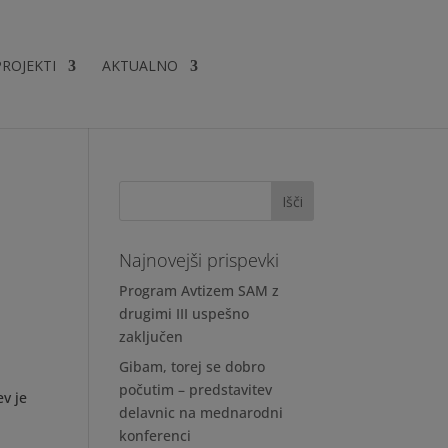
PROJEKTI
AKTUALNO
Najnovejši prispevki
Program Avtizem SAM z
drugimi III uspešno
zaključen
Gibam, torej se dobro
počutim – predstavitev
ev je
delavnic na mednarodni
konferenci