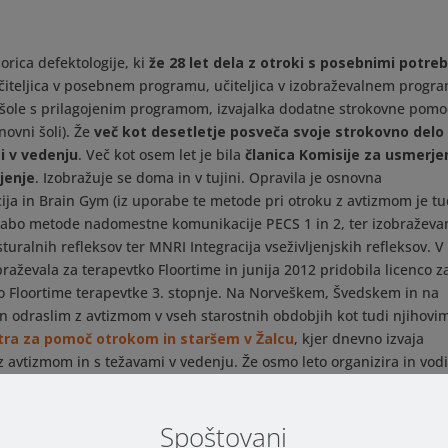
orica defektologije, ki
že 28 let dela z otroki s posebnimi potre
čiteljica v posebnem programu, učiteljica v izobraževalnem progr
 šole s prilagojenim programom, izvajalka dodatne strokovne pomo
ovni šoli). Že
več kot desetletje posveča svoje strokovno delo
i v vedenju
. Več kot osem let je bila
članica Komisije za usmerje
jenje
. Izobražuje se doma in v tujini. Opravila je osnovna
ija in Brain Gym (iz uporabe te metode pri otroku z avtizmom je tu
orabo metode nadomestne komunikacije PECS 1 in 2, ter izobraževa
uralnih refleksov ter MNRI Integracija vseživljenjskih refleksov. V
aževala za terapevtko Floortime in junija 2012 pridobila licenco z
co Floortime terapevtke 3. stopnje. Na Norveškem, Švedskem in na
in odraslim z avtizmom v vseh starostnih obdobjih kot tudi njihovi
ra za pomoč otrokom in staršem v Žalcu
, kjer dnevno izvaja
 z avtizmom in s težavami v vedenju. Že osmo leto organizira in vod
 z avtizmom in s težavami z vedenjem. Že več let predava strokovn
rok s posebnimi potrebami. Prav tako je v projektu ZORA na fakulte
Spoštovani
vce in starše. Za strokovne delavce vrtcev in šol ter starše je tri