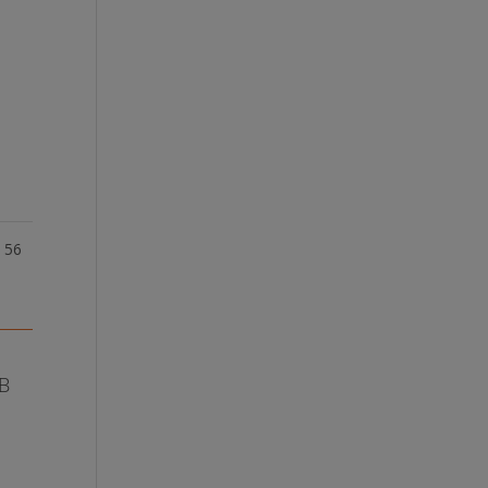
u
56
FB