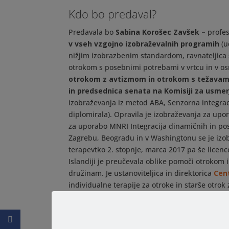
Kdo bo predaval?
Predavala bo
Sabina Korošec Zavšek –
profes
v vseh vzgojno izobraževalnih programih
(u
nižjim izobrazbenim standardom, ravnateljica
otrokom s posebnimi potrebami v vrtcu in v osn
otrokom z avtizmom in otrokom s težavam
in predsednica senata na Komisiji za usmer
izobraževanja iz metod ABA, Senzorna integrac
diplomirala). Opravila je izobraževanja za up
za uporabo MNRI Integracija dinamičnih in post
Zagrebu, Beogradu in v Washingtonu se je izobr
terapevtko 2. stopnje, marca 2017 pa še licen
Islandiji je preučevala oblike pomoči otrokom 
družinam. Je ustanoviteljica in direktorica
Cent
individualne terapije za otroke in starše otrok
delavnice za učenje socialnih veščin za otroke
delavcem vrtcev in osnovnih šol ter staršem ot
Alma Mater Europaea predavala za strokovne dela