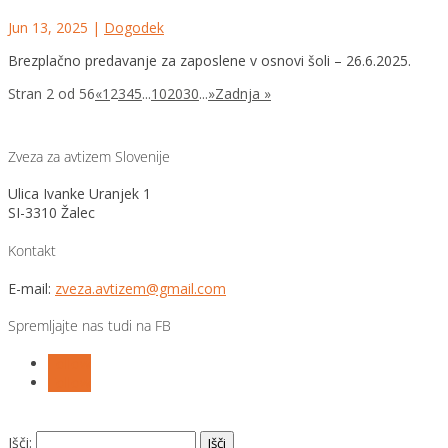
Jun 13, 2025
|
Dogodek
Brezplačno predavanje za zaposlene v osnovi šoli – 26.6.2025.
Stran 2 od 56
«
1
2
3
4
5
...
10
20
30
...
»
Zadnja »
Zveza za avtizem Slovenije
Ulica Ivanke Uranjek 1
SI-3310 Žalec
Kontakt
E-mail:
zveza.avtizem@gmail.com
Spremljajte nas tudi na FB
Follow
Follow
Išči: