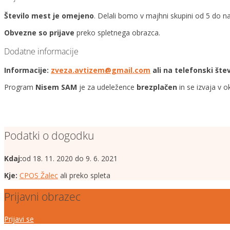
Število mest je omejeno
. Delali bomo v majhni skupini od 5 do n
Obvezne so prijave
preko spletnega obrazca.
Dodatne informacije
Informacije:
zveza.avtizem@gmail.com
ali na telefonski štev
Program
Nisem SAM
je za udeležence
brezplačen
in se izvaja v o
Podatki o dogodku
Kdaj:
od 18. 11. 2020 do 9. 6. 2021
Kje:
CPOS Žalec
ali preko spleta
Prijavni obrazec
Prijavi se