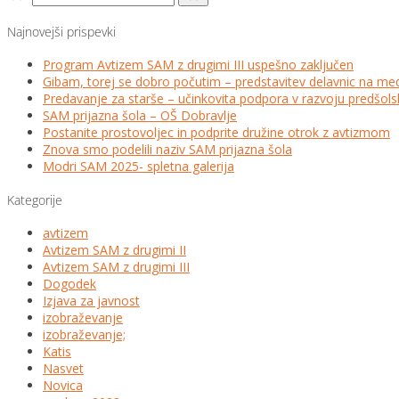
Najnovejši prispevki
Program Avtizem SAM z drugimi III uspešno zaključen
Gibam, torej se dobro počutim – predstavitev delavnic na me
Predavanje za starše – učinkovita podpora v razvoju predšo
SAM prijazna šola – OŠ Dobravlje
Postanite prostovoljec in podprite družine otrok z avtizmom
Znova smo podelili naziv SAM prijazna šola
Modri SAM 2025- spletna galerija
Kategorije
avtizem
Avtizem SAM z drugimi II
Avtizem SAM z drugimi III
Dogodek
Izjava za javnost
izobraževanje
izobraževanje;
Katis
Nasvet
Novica