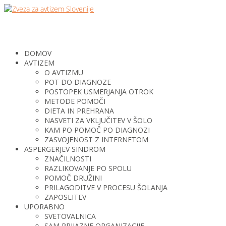
DOMOV
AVTIZEM
O AVTIZMU
POT DO DIAGNOZE
POSTOPEK USMERJANJA OTROK
METODE POMOČI
DIETA IN PREHRANA
NASVETI ZA VKLJUČITEV V ŠOLO
KAM PO POMOČ PO DIAGNOZI
ZASVOJENOST Z INTERNETOM
ASPERGERJEV SINDROM
ZNAČILNOSTI
RAZLIKOVANJE PO SPOLU
POMOČ DRUŽINI
PRILAGODITVE V PROCESU ŠOLANJA
ZAPOSLITEV
UPORABNO
SVETOVALNICA
SAM PRIJAZNE ORGANIZACIJE