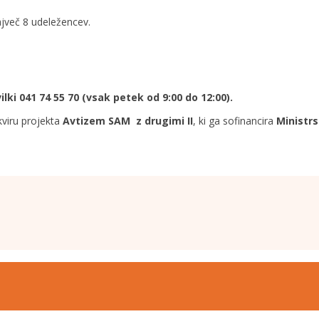
ajveč 8 udeležencev.
ilki 041 74 55 70 (vsak petek od 9:00 do 12:00).
kviru projekta
Avtizem SAM z drugimi II
, ki ga sofinancira
Ministrs