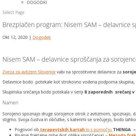
DOGODKI
Select Page
Brezplačen program: Nisem SAM – delavnice sp
Okt 12, 2020
|
Dogodek
Nisem SAM – delavnice sproščanja za sorojenc
Zveza za avtizem Slovenije
vabi na sprostitvene delavnice za
soroj
Delavnice bodo potekale kot strokovno vodena podporna skupina
Skupinska srečanja bodo potekala v seriji
8 zaporednih srečanj v 
Namen
Sorojenci spoznajo druge sorojence otrok z avtizmom, spoznajo, da 
stigmo. Svoja čustva in občutke, s katerimi se srečujejo, bodo lahko 
Pogovori ob
terapevtskih kartah
in s pomočjo
THENGA – 
Risanje fraktalne risbe (kot oblika sproščanja) –
Metoda frakt