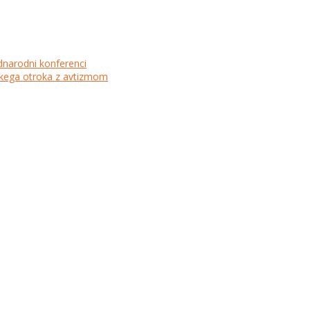
dnarodni konferenci
lskega otroka z avtizmom