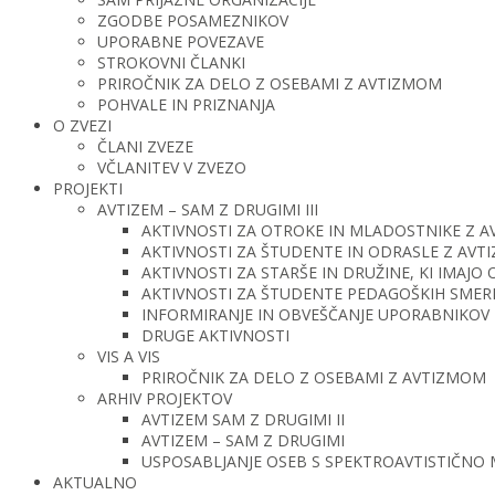
ZGODBE POSAMEZNIKOV
UPORABNE POVEZAVE
STROKOVNI ČLANKI
PRIROČNIK ZA DELO Z OSEBAMI Z AVTIZMOM
POHVALE IN PRIZNANJA
O ZVEZI
ČLANI ZVEZE
VČLANITEV V ZVEZO
PROJEKTI
AVTIZEM – SAM Z DRUGIMI III
AKTIVNOSTI ZA OTROKE IN MLADOSTNIKE Z 
AKTIVNOSTI ZA ŠTUDENTE IN ODRASLE Z AV
AKTIVNOSTI ZA STARŠE IN DRUŽINE, KI IMAJ
AKTIVNOSTI ZA ŠTUDENTE PEDAGOŠKIH SMERI 
INFORMIRANJE IN OBVEŠČANJE UPORABNIKOV 
DRUGE AKTIVNOSTI
VIS A VIS
PRIROČNIK ZA DELO Z OSEBAMI Z AVTIZMOM
ARHIV PROJEKTOV
AVTIZEM SAM Z DRUGIMI II
AVTIZEM – SAM Z DRUGIMI
USPOSABLJANJE OSEB S SPEKTROAVTISTIČNO
AKTUALNO