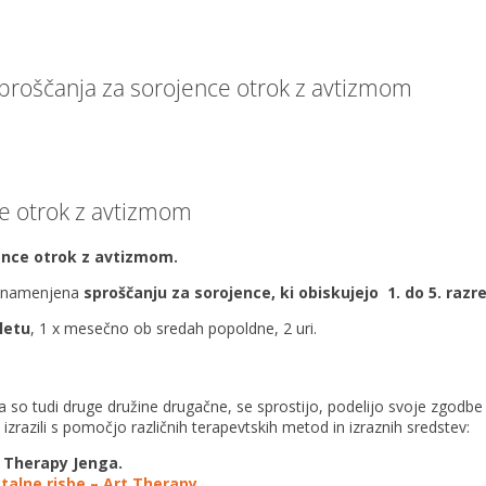
roščanja za sorojence otrok z avtizmom
e otrok z avtizmom
ence otrok z avtizmom.
, namenjena
sproščanju za sorojence, ki obiskujejo 1. do 5. raz
letu
, 1 x mesečno ob sredah popoldne, 2 uri.
so tudi druge družine drugačne, se sprostijo, podelijo svoje zgodbe
izrazili s pomočjo različnih terapevtskih metod in izraznih sredstev:
Therapy Jenga.
alne risbe – Art Therapy.