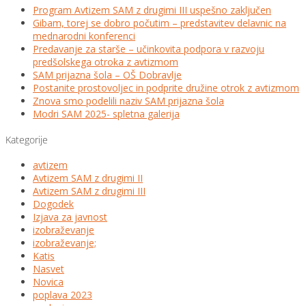
Program Avtizem SAM z drugimi III uspešno zaključen
Gibam, torej se dobro počutim – predstavitev delavnic na
mednarodni konferenci
Predavanje za starše – učinkovita podpora v razvoju
predšolskega otroka z avtizmom
SAM prijazna šola – OŠ Dobravlje
Postanite prostovoljec in podprite družine otrok z avtizmom
Znova smo podelili naziv SAM prijazna šola
Modri SAM 2025- spletna galerija
Kategorije
avtizem
Avtizem SAM z drugimi II
Avtizem SAM z drugimi III
Dogodek
Izjava za javnost
izobraževanje
izobraževanje;
Katis
Nasvet
Novica
poplava 2023