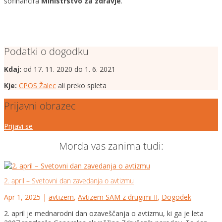
sofinancira
Ministrstvo za zdravje
.
Podatki o dogodku
Kdaj:
od 17. 11. 2020 do 1. 6. 2021
Kje:
CPOS Žalec
ali preko spleta
Prijavni obrazec
Prijavi se
Morda vas zanima tudi:
2. april – Svetovni dan zavedanja o avtizmu
Apr 1, 2025
|
avtizem
,
Avtizem SAM z drugimi II
,
Dogodek
2. april je mednarodni dan ozaveščanja o avtizmu, ki ga je leta