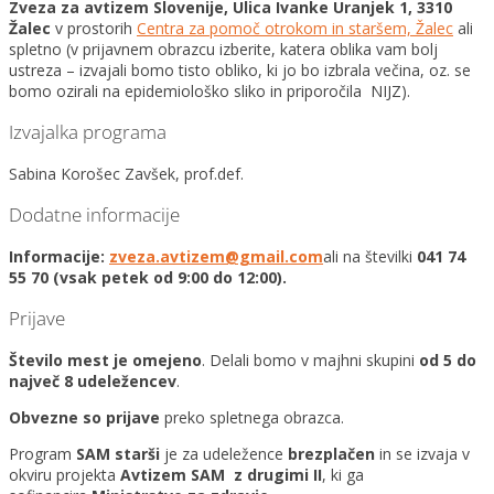
Zveza za avtizem Slovenije, Ulica Ivanke Uranjek 1, 3310
Žalec
v prostorih
Centra za pomoč otrokom in staršem, Žalec
ali
spletno (v prijavnem obrazcu izberite, katera oblika vam bolj
ustreza – izvajali bomo tisto obliko, ki jo bo izbrala večina, oz. se
bomo ozirali na epidemiološko sliko in priporočila NIJZ).
Izvajalka programa
Sabina Korošec Zavšek, prof.def.
Dodatne informacije
Informacije:
zveza.avtizem@gmail.com
ali na številki
041 74
55 70 (vsak petek od 9:00 do 12:00).
Prijave
Število mest je omejeno
. Delali bomo v majhni skupini
od 5 do
največ 8 udeležencev
.
Obvezne so prijave
preko spletnega obrazca.
Program
SAM starši
je za udeležence
brezplačen
in se izvaja v
okviru projekta
Avtizem SAM z drugimi II
, ki ga