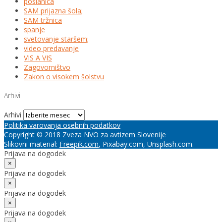
poslanica
SAM prijazna šola;
SAM tržnica
spanje
svetovanje staršem;
video predavanje
VIS A VIS
Zagovorništvo
Zakon o visokem šolstvu
Arhivi
Arhivi
Politika varovanja osebnih podatkov
Copyright © 2018 Zveza NVO za avtizem Slovenije
Slikovni material:
Freepik.com
, Pixabay.com, Unsplash.com.
Prijava na dogodek
×
Prijava na dogodek
×
Prijava na dogodek
×
Prijava na dogodek