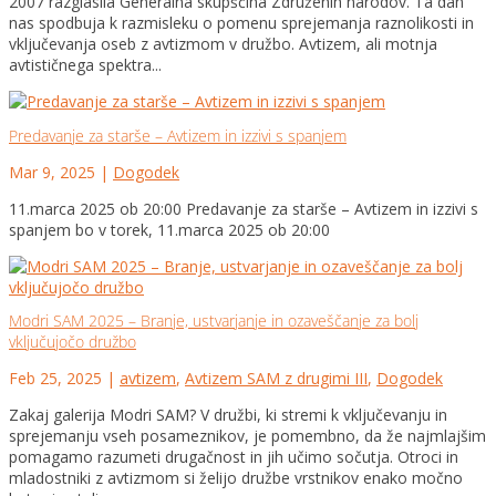
2007 razglasila Generalna skupščina Združenih narodov. Ta dan
nas spodbuja k razmisleku o pomenu sprejemanja raznolikosti in
vključevanja oseb z avtizmom v družbo. Avtizem, ali motnja
avtističnega spektra...
Predavanje za starše – Avtizem in izzivi s spanjem
Mar 9, 2025
|
Dogodek
11.marca 2025 ob 20:00 Predavanje za starše – Avtizem in izzivi s
spanjem bo v torek, 11.marca 2025 ob 20:00
Modri SAM 2025 – Branje, ustvarjanje in ozaveščanje za bolj
vključujočo družbo
Feb 25, 2025
|
avtizem
,
Avtizem SAM z drugimi III
,
Dogodek
Zakaj galerija Modri SAM? V družbi, ki stremi k vključevanju in
sprejemanju vseh posameznikov, je pomembno, da že najmlajšim
pomagamo razumeti drugačnost in jih učimo sočutja. Otroci in
mladostniki z avtizmom si želijo družbe vrstnikov enako močno