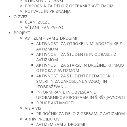
STROKOVNI ČLANKI
PRIROČNIK ZA DELO Z OSEBAMI Z AVTIZMOM
POHVALE IN PRIZNANJA
O ZVEZI
ČLANI ZVEZE
VČLANITEV V ZVEZO
PROJEKTI
AVTIZEM – SAM Z DRUGIMI III
AKTIVNOSTI ZA OTROKE IN MLADOSTNIKE Z
AVTIZMOM
AKTIVNOSTI ZA ŠTUDENTE IN ODRASLE Z
AVTIZMOM
AKTIVNOSTI ZA STARŠE IN DRUŽINE, KI IMAJO
OTROKA Z AVTIZMOM
AKTIVNOSTI ZA ŠTUDENTE PEDAGOŠKIH
SMERI IN ZA ZAPOSLENE V VZGOJI IN
IZOBRAŽEVANJU
INFORMIRANJE IN OBVEŠČANJE
UPORABNIKOV PROGRAMA IN ŠIRŠE JAVNOSTI
DRUGE AKTIVNOSTI
VIS A VIS
PRIROČNIK ZA DELO Z OSEBAMI Z AVTIZMOM
ARHIV PROJEKTOV
AVTIZEM SAM Z DRUGIMI II