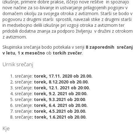
izkušnje, primere dobre prakse, iščejo nove rešitve in spoznajo
nove načine za so-bivanje in ustvarjanje prilagojenih pogojev v
domačem okolju za svojega otroka z avtizmom. Starši se bodo v
pogovoru z drugimi starši sprostili, navezali stike z drugimi starši
in medsebojno delili izkušnje pri vzgoji otroka z avtizmom ter
pridobili dodatna znanja za podporo življenju v družini z otrokom
z avtizmom.
Skupinska srečanja bodo potekala v seriji
8 zaporednih srečanj
v letu
,
1 x mesečno
ob
torkih zvečer
.
Urnik srečanj
srečanje:
torek, 17.11. 2020 ob 20.00.
srečanje:
torek, 8.12.2020 ob 20.00.
srečanje:
torek, 12.1. 2021 ob 20:00.
srečanje:
torek, 9.2. 2021 ob 20:00.
srečanje:
torek, 9.3.2021 ob 20:00
.
srečanje:
torek, 6.4. 2021 ob 20.00.
srečanje:
torek, 4.5.2021 ob 20.00.
srečanje
: torek, 1.6.2021 ob 20.00.
Kje