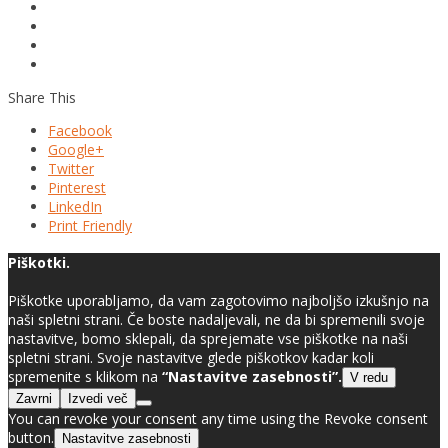
Share This
Facebook
Google+
Twitter
Pinterest
LinkedIn
Print Friendly
Piškotki.
Piškotke uporabljamo, da vam zagotovimo najboljšo izkušnjo na
naši spletni strani. Če boste nadaljevali, ne da bi spremenili svoje
nastavitve, bomo sklepali, da sprejemate vse piškotke na naši
spletni strani. Svoje nastavitve glede piškotkov kadar koli
spremenite s klikom na
“Nastavitve zasebnosti”.
V redu
Zavrni
Izvedi več
You can revoke your consent any time using the Revoke consent
button.
Nastavitve zasebnosti