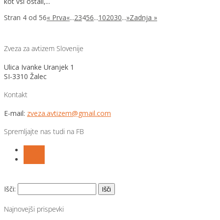
kot vsi ostali,...
Stran 4 od 56
« Prva
«
...
2
3
4
5
6
...
10
20
30
...
»
Zadnja »
Zveza za avtizem Slovenije
Ulica Ivanke Uranjek 1
SI-3310 Žalec
Kontakt
E-mail:
zveza.avtizem@gmail.com
Spremljajte nas tudi na FB
Follow
Follow
Išči:
Najnovejši prispevki