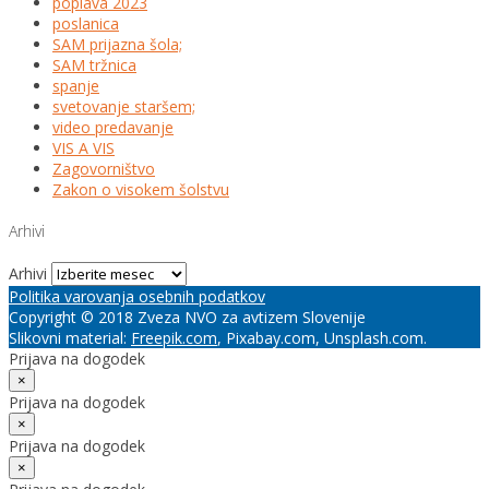
poplava 2023
poslanica
SAM prijazna šola;
SAM tržnica
spanje
svetovanje staršem;
video predavanje
VIS A VIS
Zagovorništvo
Zakon o visokem šolstvu
Arhivi
Arhivi
Politika varovanja osebnih podatkov
Copyright © 2018 Zveza NVO za avtizem Slovenije
Slikovni material:
Freepik.com
, Pixabay.com, Unsplash.com.
Prijava na dogodek
×
Prijava na dogodek
×
Prijava na dogodek
×