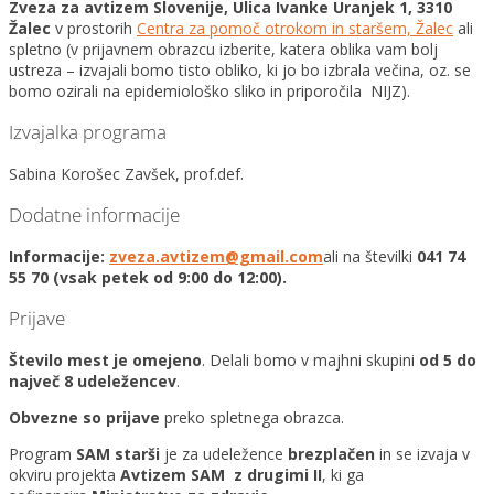
Zveza za avtizem Slovenije, Ulica Ivanke Uranjek 1, 3310
Žalec
v prostorih
Centra za pomoč otrokom in staršem, Žalec
ali
spletno (v prijavnem obrazcu izberite, katera oblika vam bolj
ustreza – izvajali bomo tisto obliko, ki jo bo izbrala večina, oz. se
bomo ozirali na epidemiološko sliko in priporočila NIJZ).
Izvajalka programa
Sabina Korošec Zavšek, prof.def.
Dodatne informacije
Informacije:
zveza.avtizem@gmail.com
ali na številki
041 74
55 70 (vsak petek od 9:00 do 12:00).
Prijave
Število mest je omejeno
. Delali bomo v majhni skupini
od 5 do
največ 8 udeležencev
.
Obvezne so prijave
preko spletnega obrazca.
Program
SAM starši
je za udeležence
brezplačen
in se izvaja v
okviru projekta
Avtizem SAM z drugimi II
, ki ga