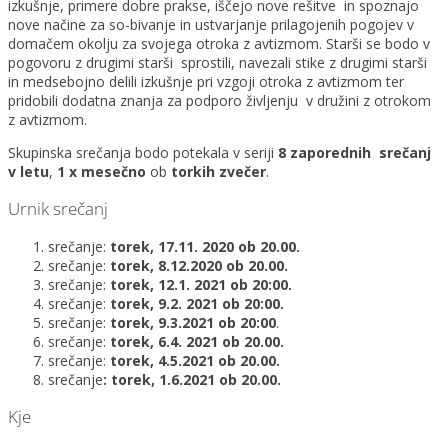
izkušnje, primere dobre prakse, iščejo nove rešitve in spoznajo
nove načine za so-bivanje in ustvarjanje prilagojenih pogojev v
domačem okolju za svojega otroka z avtizmom. Starši se bodo v
pogovoru z drugimi starši sprostili, navezali stike z drugimi starši
in medsebojno delili izkušnje pri vzgoji otroka z avtizmom ter
pridobili dodatna znanja za podporo življenju v družini z otrokom
z avtizmom.
Skupinska srečanja bodo potekala v seriji
8 zaporednih srečanj
v letu
,
1 x mesečno
ob
torkih zvečer
.
Urnik srečanj
srečanje:
torek, 17.11. 2020 ob 20.00.
srečanje:
torek, 8.12.2020 ob 20.00.
srečanje:
torek, 12.1. 2021 ob 20:00.
srečanje:
torek, 9.2. 2021 ob 20:00.
srečanje:
torek, 9.3.2021 ob 20:00
.
srečanje:
torek, 6.4. 2021 ob 20.00.
srečanje:
torek, 4.5.2021 ob 20.00.
srečanje
: torek, 1.6.2021 ob 20.00.
Kje