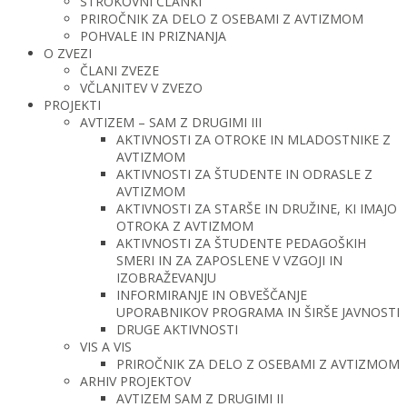
STROKOVNI ČLANKI
PRIROČNIK ZA DELO Z OSEBAMI Z AVTIZMOM
POHVALE IN PRIZNANJA
O ZVEZI
ČLANI ZVEZE
VČLANITEV V ZVEZO
PROJEKTI
AVTIZEM – SAM Z DRUGIMI III
AKTIVNOSTI ZA OTROKE IN MLADOSTNIKE Z
AVTIZMOM
AKTIVNOSTI ZA ŠTUDENTE IN ODRASLE Z
AVTIZMOM
AKTIVNOSTI ZA STARŠE IN DRUŽINE, KI IMAJO
OTROKA Z AVTIZMOM
AKTIVNOSTI ZA ŠTUDENTE PEDAGOŠKIH
SMERI IN ZA ZAPOSLENE V VZGOJI IN
IZOBRAŽEVANJU
INFORMIRANJE IN OBVEŠČANJE
UPORABNIKOV PROGRAMA IN ŠIRŠE JAVNOSTI
DRUGE AKTIVNOSTI
VIS A VIS
PRIROČNIK ZA DELO Z OSEBAMI Z AVTIZMOM
ARHIV PROJEKTOV
AVTIZEM SAM Z DRUGIMI II