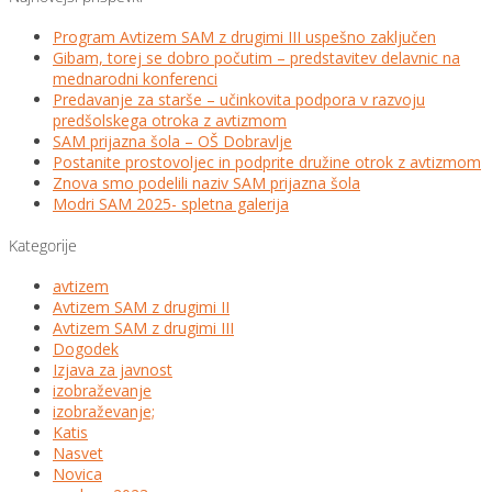
Program Avtizem SAM z drugimi III uspešno zaključen
Gibam, torej se dobro počutim – predstavitev delavnic na
mednarodni konferenci
Predavanje za starše – učinkovita podpora v razvoju
predšolskega otroka z avtizmom
SAM prijazna šola – OŠ Dobravlje
Postanite prostovoljec in podprite družine otrok z avtizmom
Znova smo podelili naziv SAM prijazna šola
Modri SAM 2025- spletna galerija
Kategorije
avtizem
Avtizem SAM z drugimi II
Avtizem SAM z drugimi III
Dogodek
Izjava za javnost
izobraževanje
izobraževanje;
Katis
Nasvet
Novica