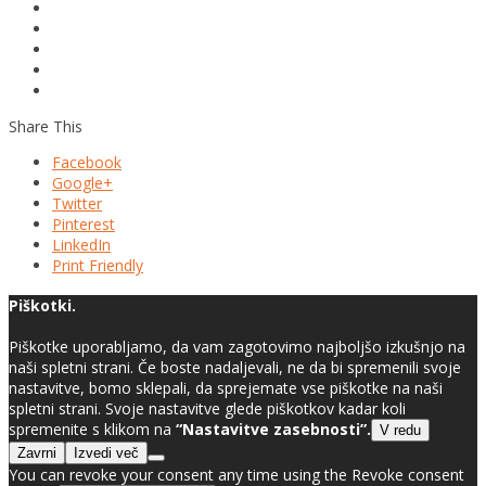
Share This
Facebook
Google+
Twitter
Pinterest
LinkedIn
Print Friendly
Piškotki.
Piškotke uporabljamo, da vam zagotovimo najboljšo izkušnjo na
naši spletni strani. Če boste nadaljevali, ne da bi spremenili svoje
nastavitve, bomo sklepali, da sprejemate vse piškotke na naši
spletni strani. Svoje nastavitve glede piškotkov kadar koli
spremenite s klikom na
“Nastavitve zasebnosti”.
V redu
Zavrni
Izvedi več
You can revoke your consent any time using the Revoke consent