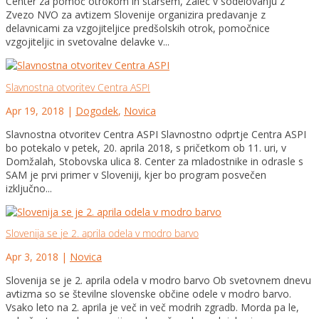
Center za pomoč otrokom in staršem, Žalec v sodelovanju z
Zvezo NVO za avtizem Slovenije organizira predavanje z
delavnicami za vzgojiteljice predšolskih otrok, pomočnice
vzgojiteljic in svetovalne delavke v...
Slavnostna otvoritev Centra ASPI
Apr 19, 2018
|
Dogodek
,
Novica
Slavnostna otvoritev Centra ASPI Slavnostno odprtje Centra ASPI
bo potekalo v petek, 20. aprila 2018, s pričetkom ob 11. uri, v
Domžalah, Stobovska ulica 8. Center za mladostnike in odrasle s
SAM je prvi primer v Sloveniji, kjer bo program posvečen
izključno...
Slovenija se je 2. aprila odela v modro barvo
Apr 3, 2018
|
Novica
Slovenija se je 2. aprila odela v modro barvo Ob svetovnem dnevu
avtizma so se številne slovenske občine odele v modro barvo.
Vsako leto na 2. aprila je več in več modrih zgradb. Morda pa le,