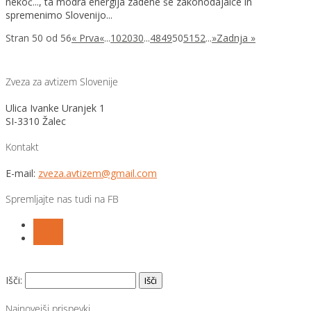
nekoč..., ta modra energija zadene še zakonodajalce in
spremenimo Slovenijo...
Stran 50 od 56
« Prva
«
...
10
20
30
...
48
49
50
51
52
...
»
Zadnja »
Zveza za avtizem Slovenije
Ulica Ivanke Uranjek 1
SI-3310 Žalec
Kontakt
E-mail:
zveza.avtizem@gmail.com
Spremljajte nas tudi na FB
Follow
Follow
Išči:
Najnovejši prispevki