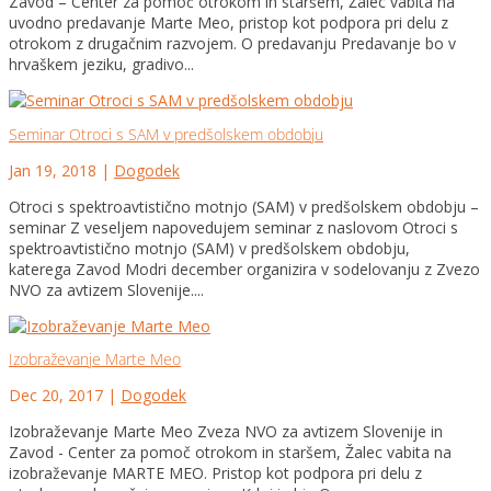
Zavod – Center za pomoč otrokom in staršem, Žalec vabita na
uvodno predavanje Marte Meo, pristop kot podpora pri delu z
otrokom z drugačnim razvojem. O predavanju Predavanje bo v
hrvaškem jeziku, gradivo...
Seminar Otroci s SAM v predšolskem obdobju
Jan 19, 2018
|
Dogodek
Otroci s spektroavtistično motnjo (SAM) v predšolskem obdobju –
seminar Z veseljem napovedujem seminar z naslovom Otroci s
spektroavtistično motnjo (SAM) v predšolskem obdobju,
katerega Zavod Modri december organizira v sodelovanju z Zvezo
NVO za avtizem Slovenije....
Izobraževanje Marte Meo
Dec 20, 2017
|
Dogodek
Izobraževanje Marte Meo Zveza NVO za avtizem Slovenije in
Zavod - Center za pomoč otrokom in staršem, Žalec vabita na
izobraževanje MARTE MEO. Pristop kot podpora pri delu z