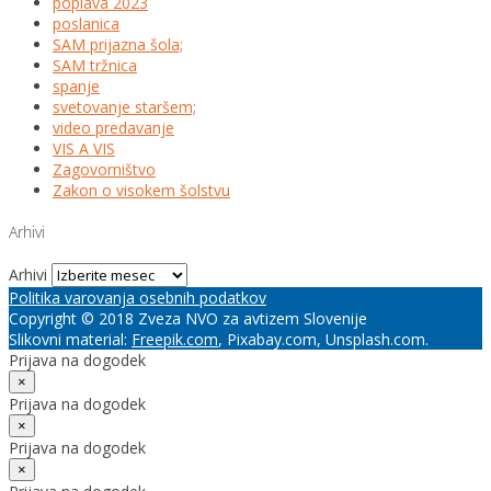
poplava 2023
poslanica
SAM prijazna šola;
SAM tržnica
spanje
svetovanje staršem;
video predavanje
VIS A VIS
Zagovorništvo
Zakon o visokem šolstvu
Arhivi
Arhivi
Politika varovanja osebnih podatkov
Copyright © 2018 Zveza NVO za avtizem Slovenije
Slikovni material:
Freepik.com
, Pixabay.com, Unsplash.com.
Prijava na dogodek
×
Prijava na dogodek
×
Prijava na dogodek
×