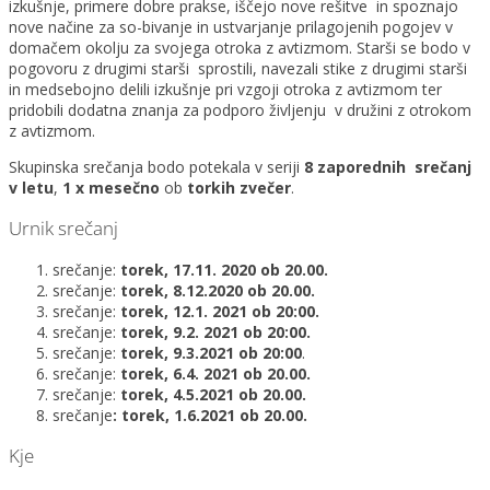
izkušnje, primere dobre prakse, iščejo nove rešitve in spoznajo
nove načine za so-bivanje in ustvarjanje prilagojenih pogojev v
domačem okolju za svojega otroka z avtizmom. Starši se bodo v
pogovoru z drugimi starši sprostili, navezali stike z drugimi starši
in medsebojno delili izkušnje pri vzgoji otroka z avtizmom ter
pridobili dodatna znanja za podporo življenju v družini z otrokom
z avtizmom.
Skupinska srečanja bodo potekala v seriji
8 zaporednih srečanj
v letu
,
1 x mesečno
ob
torkih zvečer
.
Urnik srečanj
srečanje:
torek, 17.11. 2020 ob 20.00.
srečanje:
torek, 8.12.2020 ob 20.00.
srečanje:
torek, 12.1. 2021 ob 20:00.
srečanje:
torek, 9.2. 2021 ob 20:00.
srečanje:
torek, 9.3.2021 ob 20:00
.
srečanje:
torek, 6.4. 2021 ob 20.00.
srečanje:
torek, 4.5.2021 ob 20.00.
srečanje
: torek, 1.6.2021 ob 20.00.
Kje