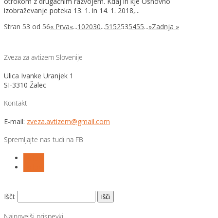
otrokom z drugačnim razvojem. Kdaj in kje Osnovno
izobraževanje poteka 13. 1. in 14. 1. 2018,...
Stran 53 od 56
« Prva
«
...
10
20
30
...
51
52
53
54
55
...
»
Zadnja »
Zveza za avtizem Slovenije
Ulica Ivanke Uranjek 1
SI-3310 Žalec
Kontakt
E-mail:
zveza.avtizem@gmail.com
Spremljajte nas tudi na FB
Follow
Follow
Išči:
Najnovejši prispevki