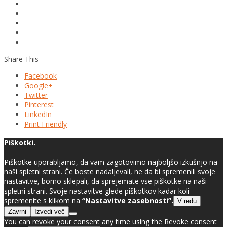
Share This
Facebook
Google+
Twitter
Pinterest
LinkedIn
Print Friendly
Piškotki.
Piškotke uporabljamo, da vam zagotovimo najboljšo izkušnjo na
naši spletni strani. Če boste nadaljevali, ne da bi spremenili svoje
nastavitve, bomo sklepali, da sprejemate vse piškotke na naši
spletni strani. Svoje nastavitve glede piškotkov kadar koli
spremenite s klikom na
“Nastavitve zasebnosti”.
V redu
Zavrni
Izvedi več
You can revoke your consent any time using the Revoke consent