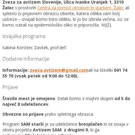
Zveza za avtizem Slovenije, Ulica Ivanke Uranjek 1, 3310
Žalec
v prostorih
Centra za pomoč otrokom in staršem, Žalec
ali
spletno (v prijavnem obrazcu izberite, katera oblika vam bolj
ustreza – izvajali bomo tisto obliko, ki jo bo izbrala večina, oz. se
bomo ozirali na epidemiološko sliko in priporočila NIJZ).
Izvajalka programa
Sabina Korošec Zavšek, prof.def.
Dodatne informacije
Informacije:
zveza.avtizem@gmail.com
ali na številki
041 74
55 70 (vsak petek od 9:00 do 12:00).
Prijave
Število mest je omejeno
. Delali bomo v majhni skupini
od 5 do
največ 8 udeležencev
.
Obvezne so prijave
preko spletnega obrazca.
Program
SAM starši
je za udeležence
brezplačen
in se izvaja v
okviru projekta
Avtizem SAM z drugimi II
, ki ga