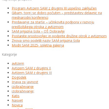
Program Avtizem SAM z drugimi III uspešno zaključen
Gibam, torej se dobro počutim – predstavitev delavnic na
mednarodni konferenci
Predavanje za starše – učinkovita podpora v razvoju
predšolskega otroka z avtizmom
SAM prijazna šola – OŠ Dobravlje
Postanite prostovoljec in podprite družine otrok z avtizmom
Znova smo podelili naziv SAM prijazna šola
Modri SAM 2025- spletna galerija
Kategorije
avtizem
Avtizem SAM z drugimi II
Avtizem SAM z drugimi III
Dogodek
Izjava za javnost
izobraževanje
izobraževanje;
Katis
Nasvet
Novica