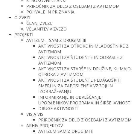
STROKOVNI ČLANKI
PRIROČNIK ZA DELO Z OSEBAMI Z AVTIZMOM
POHVALE IN PRIZNANJA
O ZVEZI
ČLANI ZVEZE
VČLANITEV V ZVEZO
PROJEKTI
AVTIZEM – SAM Z DRUGIMI III
AKTIVNOSTI ZA OTROKE IN MLADOSTNIKE Z
AVTIZMOM
AKTIVNOSTI ZA ŠTUDENTE IN ODRASLE Z
AVTIZMOM
AKTIVNOSTI ZA STARŠE IN DRUŽINE, KI IMAJO
OTROKA Z AVTIZMOM
AKTIVNOSTI ZA ŠTUDENTE PEDAGOŠKIH
SMERI IN ZA ZAPOSLENE V VZGOJI IN
IZOBRAŽEVANJU
INFORMIRANJE IN OBVEŠČANJE
UPORABNIKOV PROGRAMA IN ŠIRŠE JAVNOSTI
DRUGE AKTIVNOSTI
VIS A VIS
PRIROČNIK ZA DELO Z OSEBAMI Z AVTIZMOM
ARHIV PROJEKTOV
AVTIZEM SAM Z DRUGIMI II