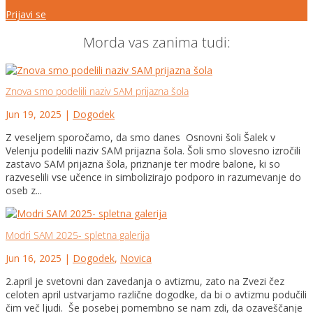
Prijavi se
Morda vas zanima tudi:
Znova smo podelili naziv SAM prijazna šola
Jun 19, 2025
|
Dogodek
Z veseljem sporočamo, da smo danes Osnovni šoli Šalek v
Velenju podelili naziv SAM prijazna šola. Šoli smo slovesno izročili
zastavo SAM prijazna šola, priznanje ter modre balone, ki so
razveselili vse učence in simbolizirajo podporo in razumevanje do
oseb z...
Modri SAM 2025- spletna galerija
Jun 16, 2025
|
Dogodek
,
Novica
2.april je svetovni dan zavedanja o avtizmu, zato na Zvezi čez
celoten april ustvarjamo različne dogodke, da bi o avtizmu podučili
čim več ljudi. Še posebej pomembno se nam zdi, da ozaveščanje