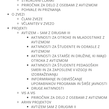
STROKOVNI ČLANKI
PRIROČNIK ZA DELO Z OSEBAMI Z AVTIZMOM
POHVALE IN PRIZNANJA
O ZVEZI
ČLANI ZVEZE
VČLANITEV V ZVEZO
PROJEKTI
AVTIZEM – SAM Z DRUGIMI III
AKTIVNOSTI ZA OTROKE IN MLADOSTNIKE Z
AVTIZMOM
AKTIVNOSTI ZA ŠTUDENTE IN ODRASLE Z
AVTIZMOM
AKTIVNOSTI ZA STARŠE IN DRUŽINE, KI IMAJO
OTROKA Z AVTIZMOM
AKTIVNOSTI ZA ŠTUDENTE PEDAGOŠKIH
SMERI IN ZA ZAPOSLENE V VZGOJI IN
IZOBRAŽEVANJU
INFORMIRANJE IN OBVEŠČANJE
UPORABNIKOV PROGRAMA IN ŠIRŠE JAVNOSTI
DRUGE AKTIVNOSTI
VIS A VIS
PRIROČNIK ZA DELO Z OSEBAMI Z AVTIZMOM
ARHIV PROJEKTOV
AVTIZEM SAM Z DRUGIMI II