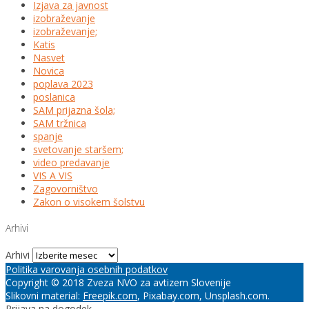
Izjava za javnost
izobraževanje
izobraževanje;
Katis
Nasvet
Novica
poplava 2023
poslanica
SAM prijazna šola;
SAM tržnica
spanje
svetovanje staršem;
video predavanje
VIS A VIS
Zagovorništvo
Zakon o visokem šolstvu
Arhivi
Arhivi
Politika varovanja osebnih podatkov
Copyright © 2018 Zveza NVO za avtizem Slovenije
Slikovni material:
Freepik.com
, Pixabay.com, Unsplash.com.
Prijava na dogodek