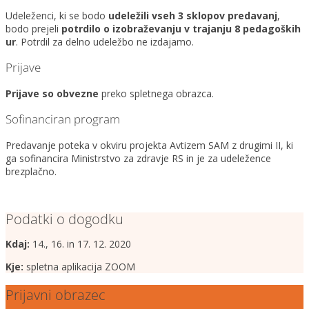
Udeleženci, ki se bodo
udeležili vseh 3 sklopov predavanj
,
bodo prejeli
potrdilo o izobraževanju v trajanju 8 pedagoških
ur
. Potrdil za delno udeležbo ne izdajamo.
Prijave
Prijave so obvezne
preko spletnega obrazca.
Sofinanciran program
Predavanje poteka v okviru projekta Avtizem SAM z drugimi II, ki
ga sofinancira Ministrstvo za zdravje RS in je za udeležence
brezplačno.
Podatki o dogodku
Kdaj:
14., 16. in 17. 12. 2020
Kje:
spletna aplikacija ZOOM
Prijavni obrazec