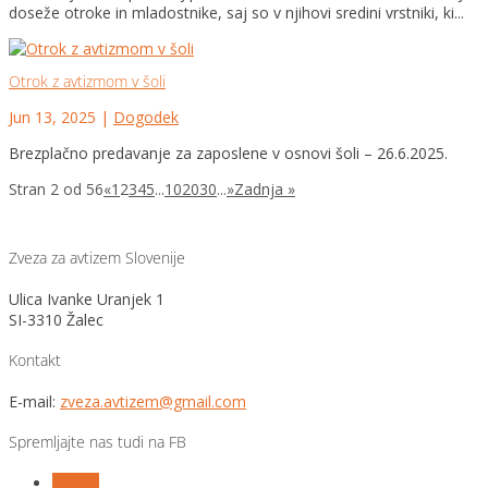
doseže otroke in mladostnike, saj so v njihovi sredini vrstniki, ki...
Otrok z avtizmom v šoli
Jun 13, 2025
|
Dogodek
Brezplačno predavanje za zaposlene v osnovi šoli – 26.6.2025.
Stran 2 od 56
«
1
2
3
4
5
...
10
20
30
...
»
Zadnja »
Zveza za avtizem Slovenije
Ulica Ivanke Uranjek 1
SI-3310 Žalec
Kontakt
E-mail:
zveza.avtizem@gmail.com
Spremljajte nas tudi na FB
Follow