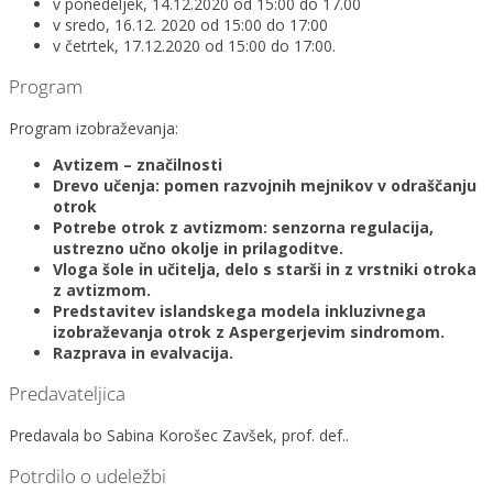
v ponedeljek, 14.12.2020 od 15:00 do 17.00
v sredo, 16.12. 2020 od 15:00 do 17:00
v četrtek, 17.12.2020 od 15:00 do 17:00.
Program
Program izobraževanja:
Avtizem – značilnosti
Drevo učenja: pomen razvojnih mejnikov v odraščanju
otrok
Potrebe otrok z avtizmom: senzorna regulacija,
ustrezno učno okolje in prilagoditve.
Vloga šole in učitelja, delo s starši in z vrstniki otroka
z avtizmom.
Predstavitev islandskega modela inkluzivnega
izobraževanja otrok z Aspergerjevim sindromom.
Razprava in evalvacija.
Predavateljica
Predavala bo Sabina Korošec Zavšek, prof. def..
Potrdilo o udeležbi