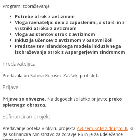
Program izobraževanja:
Potrebe otrok z avtizmom
Vloga ravnatelja: delo z zaposlenimi, s starši in z
vrstniki otroka z avtizmom
Vloga asistentov otrok z avtizmom
Inkluzija učencev z avtizmom v osnovni šoli
Predstavitev islandskega modela inkluzivnega
izobraževanja otrok z Aspergerjevim sindromom
Predavateljica
Predavala bo Sabina Korošec Zavšek, prof. def..
Prijave
Prijave so obvezne.
Na dogodek se lahko prijavite
preko
spletnega obrazca
.
Sofinanciran projekt
Predavanje poteka v okviru projekta
Avtizem SAM z drugimi II
, ki
ga sofinancira Ministrstvo za zdravje RS in je za udeležence