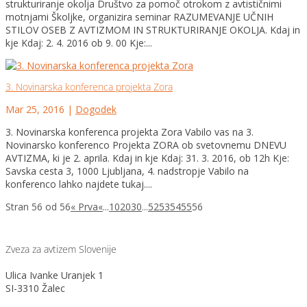
strukturiranje okolja Društvo za pomoč otrokom z avtističnimi
motnjami Školjke, organizira seminar RAZUMEVANJE UČNIH
STILOV OSEB Z AVTIZMOM IN STRUKTURIRANJE OKOLJA. Kdaj in
kje Kdaj: 2. 4. 2016 ob 9. 00 Kje:...
3. Novinarska konferenca projekta Zora
Mar 25, 2016
|
Dogodek
3. Novinarska konferenca projekta Zora Vabilo vas na 3.
Novinarsko konferenco Projekta ZORA ob svetovnemu DNEVU
AVTIZMA, ki je 2. aprila. Kdaj in kje Kdaj: 31. 3. 2016, ob 12h Kje:
Savska cesta 3, 1000 Ljubljana, 4. nadstropje Vabilo na
konferenco lahko najdete tukaj....
Stran 56 od 56
« Prva
«
...
10
20
30
...
52
53
54
55
56
Zveza za avtizem Slovenije
Ulica Ivanke Uranjek 1
SI-3310 Žalec