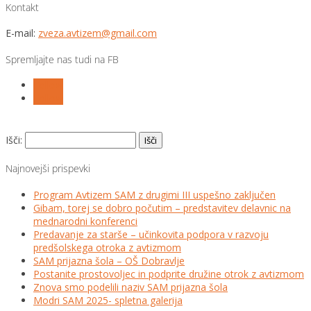
Kontakt
E-mail:
zveza.avtizem@gmail.com
Spremljajte nas tudi na FB
Follow
Follow
Išči:
Najnovejši prispevki
Program Avtizem SAM z drugimi III uspešno zaključen
Gibam, torej se dobro počutim – predstavitev delavnic na
mednarodni konferenci
Predavanje za starše – učinkovita podpora v razvoju
predšolskega otroka z avtizmom
SAM prijazna šola – OŠ Dobravlje
Postanite prostovoljec in podprite družine otrok z avtizmom
Znova smo podelili naziv SAM prijazna šola
Modri SAM 2025- spletna galerija