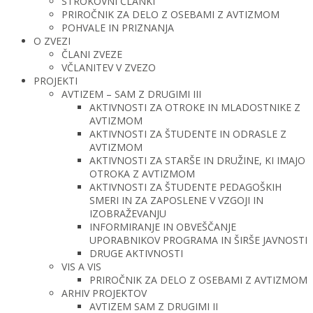
STROKOVNI ČLANKI
PRIROČNIK ZA DELO Z OSEBAMI Z AVTIZMOM
POHVALE IN PRIZNANJA
O ZVEZI
ČLANI ZVEZE
VČLANITEV V ZVEZO
PROJEKTI
AVTIZEM – SAM Z DRUGIMI III
AKTIVNOSTI ZA OTROKE IN MLADOSTNIKE Z
AVTIZMOM
AKTIVNOSTI ZA ŠTUDENTE IN ODRASLE Z
AVTIZMOM
AKTIVNOSTI ZA STARŠE IN DRUŽINE, KI IMAJO
OTROKA Z AVTIZMOM
AKTIVNOSTI ZA ŠTUDENTE PEDAGOŠKIH
SMERI IN ZA ZAPOSLENE V VZGOJI IN
IZOBRAŽEVANJU
INFORMIRANJE IN OBVEŠČANJE
UPORABNIKOV PROGRAMA IN ŠIRŠE JAVNOSTI
DRUGE AKTIVNOSTI
VIS A VIS
PRIROČNIK ZA DELO Z OSEBAMI Z AVTIZMOM
ARHIV PROJEKTOV
AVTIZEM SAM Z DRUGIMI II