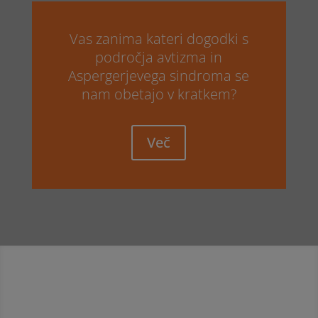
Vas zanima kateri dogodki s
področja avtizma in
Aspergerjevega sindroma se
nam obetajo v kratkem?
Več