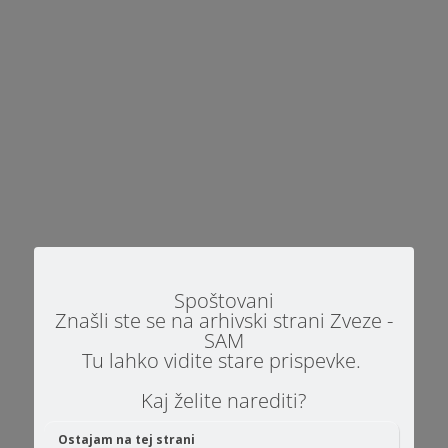
srednjih šol. Žal, do sedaj še brez...
Fotografija je simbolična: vir. Naš projekt
Avtizem SAM z drugimi II se nadaljuje. V
programu SAM družina nudimo brezplačno
psihosocialno pomoč družinam otrok z
avtizmom. Namen programa SAM družina:
Spoštovani
svetovanja družini glede ustreznih
Znašli ste se na arhivski strani Zveze -
terapevtskih pristopov, učenje...
SAM
Tu lahko vidite stare prispevke.
Kaj želite narediti?
Ostajam na tej strani