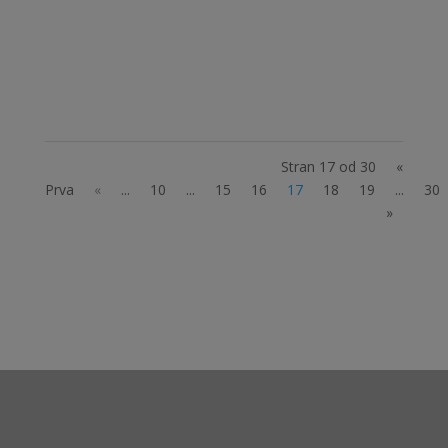
od novosti našega projekta, Avtizem SAM z
drugimi II , ki ga sofinancira Ministrstvo za
zdravje RS je, da v programu SAM družina...
Stran 17 od 30
«
Prva
«
...
10
...
15
16
17
18
19
...
30
»