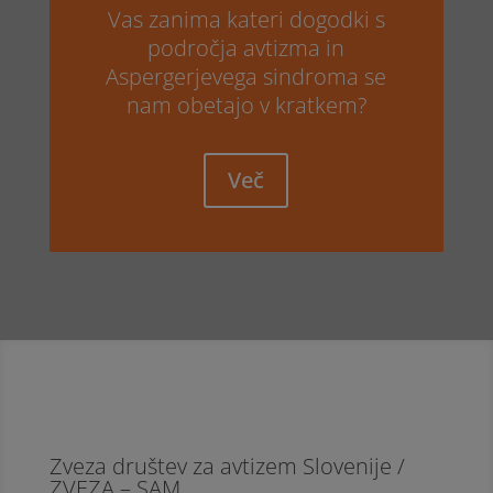
Vas zanima kateri dogodki s
področja avtizma in
Aspergerjevega sindroma se
nam obetajo v kratkem?
Več
Zveza društev za avtizem Slovenije /
ZVEZA – SAM