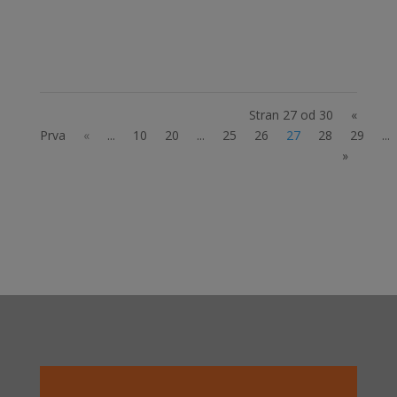
zadene še zakonodajalce in spremenimo
Slovenijo...
Stran 27 od 30
«
Prva
«
...
10
20
...
25
26
27
28
29
...
»