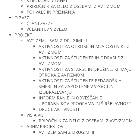
STROKOVNI ČLANKI
PRIROČNIK ZA DELO Z OSEBAMI Z AVTIZMOM
POHVALE IN PRIZNANJA
O ZVEZI
ČLANI ZVEZE
VČLANITEV V ZVEZO
PROJEKTI
AVTIZEM – SAM Z DRUGIMI III
AKTIVNOSTI ZA OTROKE IN MLADOSTNIKE Z
AVTIZMOM
AKTIVNOSTI ZA ŠTUDENTE IN ODRASLE Z
AVTIZMOM
AKTIVNOSTI ZA STARŠE IN DRUŽINE, KI IMAJO
OTROKA Z AVTIZMOM
AKTIVNOSTI ZA ŠTUDENTE PEDAGOŠKIH
SMERI IN ZA ZAPOSLENE V VZGOJI IN
IZOBRAŽEVANJU
INFORMIRANJE IN OBVEŠČANJE
UPORABNIKOV PROGRAMA IN ŠIRŠE JAVNOSTI
DRUGE AKTIVNOSTI
VIS A VIS
PRIROČNIK ZA DELO Z OSEBAMI Z AVTIZMOM
ARHIV PROJEKTOV
AVTIZEM SAM Z DRUGIMI II