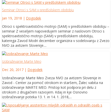
Seminar Otroci s SAM v predšolskem obdobju
Jan 19, 2018
|
Dogodek
Otroci s spektroavtistično motnjo (SAM) v predšolskem obdobju –
seminar Z veseljem napovedujem seminar z naslovom Otroci s
spektroavtistično motnjo (SAM) v predšolskem obdobju,
katerega Zavod Modri december organizira v sodelovanju z Zvezo
NVO za avtizem Slovenije....
Izobraževanje Marte Meo
Dec 20, 2017
|
Dogodek
Izobraževanje Marte Meo Zveza NVO za avtizem Slovenije in
Zavod - Center za pomoč otrokom in staršem, Žalec vabita na
izobraževanje MARTE MEO. Pristop kot podpora pri delu z
otrokom z drugačnim razvojem. Kdaj in kje Osnovno
izobraževanje poteka 13. 1. in 14. 1. 2018,...