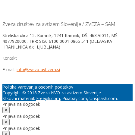
Zveza društev za avtizem Slovenije / ZVEZA – SAM
Streliška ulica 12, Kamnik, 1241 Kamnik, DŠ: 46376011, MŠ:
4077920000, TRR: SI56 6100 0001 0865 511 (DELAVSKA
HRANILNICA d.d. LJUBLJANA)
Kontakt
E-mail:
info@zveza-avtizem.si
Politika varovanja osebnih podatkov
Copyright © 2018 Zveza NVO za avtizem Slovenije
Slikovni material:
Freepik.com
, Pixabay.com, Unsplash.com.
Prijava na dogodek
×
Prijava na dogodek
×
Prijava na dogodek
×