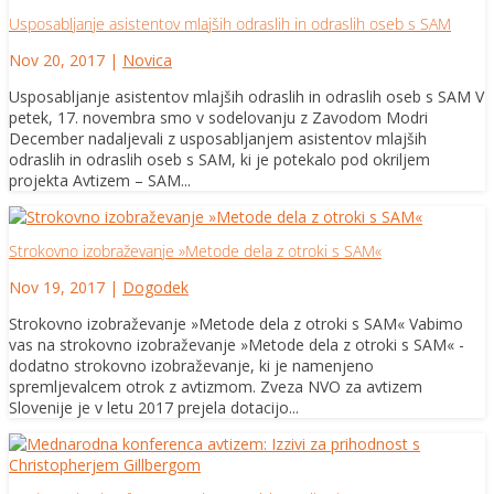
Usposabljanje asistentov mlajših odraslih in odraslih oseb s SAM
Nov 20, 2017
|
Novica
Usposabljanje asistentov mlajših odraslih in odraslih oseb s SAM V
petek, 17. novembra smo v sodelovanju z Zavodom Modri
December nadaljevali z usposabljanjem asistentov mlajših
odraslih in odraslih oseb s SAM, ki je potekalo pod okriljem
projekta Avtizem – SAM...
Strokovno izobraževanje »Metode dela z otroki s SAM«
Nov 19, 2017
|
Dogodek
Strokovno izobraževanje »Metode dela z otroki s SAM« Vabimo
vas na strokovno izobraževanje »Metode dela z otroki s SAM« -
dodatno strokovno izobraževanje, ki je namenjeno
spremljevalcem otrok z avtizmom. Zveza NVO za avtizem
Slovenije je v letu 2017 prejela dotacijo...