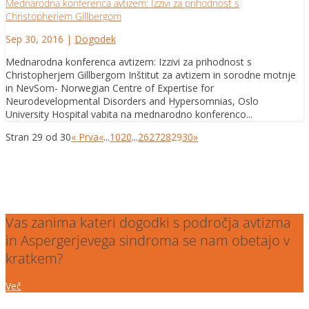
Mednarodna konferenca avtizem: Izzivi za prihodnost s
Christopherjem Gillbergom
Sep 30, 2016
|
Dogodek
Mednarodna konferenca avtizem: Izzivi za prihodnost s
Christopherjem Gillbergom Inštitut za avtizem in sorodne motnje
in NevSom- Norwegian Centre of Expertise for
Neurodevelopmental Disorders and Hypersomnias, Oslo
University Hospital vabita na mednarodno konferenco...
Stran 29 od 30
« Prva
«
...
10
20
...
26
27
28
29
30
»
Vas zanima kateri dogodki s področja avtizma
in Aspergerjevega sindroma se nam obetajo v
kratkem?
Več