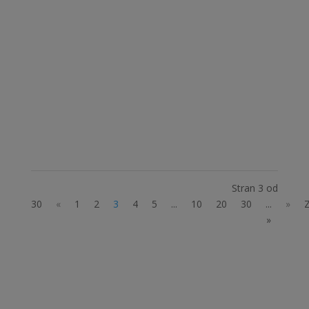
Spoštovani starši otrok z avtizmom!
Obveščamo vas, da nadaljujemo z aktivnostmi
v okviru projekta Avtizem SAM z drugimi III, ki
ga sofinancira Ministrstvo za zdravje. Vse
aktivnosti so za udeležence brezplačne. V
okviru projekta tako nadaljujemo tudi s
podpornimi...
Stran 3 od
30
«
1
2
3
4
5
...
10
20
30
...
»
»