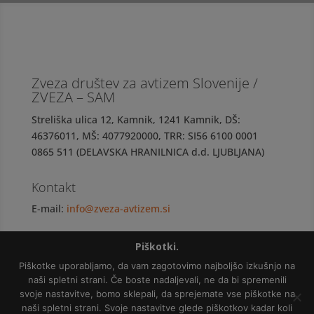
Zveza društev za avtizem Slovenije /
ZVEZA – SAM
Streliška ulica 12, Kamnik, 1241 Kamnik, DŠ:
46376011, MŠ: 4077920000, TRR: SI56 6100 0001
0865 511 (DELAVSKA HRANILNICA d.d. LJUBLJANA)
Kontakt
E-mail:
info@zveza-avtizem.si
Piškotki.
Piškotke uporabljamo, da vam zagotovimo najboljšo izkušnjo na
naši spletni strani. Če boste nadaljevali, ne da bi spremenili
svoje nastavitve, bomo sklepali, da sprejemate vse piškotke na
Politika varovanja osebnih podatkov
naši spletni strani. Svoje nastavitve glede piškotkov kadar koli
Copyright © 2018 Zveza NVO za avtizem Slovenije