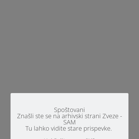
Zakaj galerija Modri SAM? V družbi, ki stremi k
vključevanju in sprejemanju vseh
posameznikov, je pomembno, da že
najmlajšim pomagamo razumeti drugačnost in
jih učimo sočutja. Otroci in mladostniki z
avtizmom si želijo družbe vrstnikov enako
močno kot vsi ostali,...
Spoštovani
Znašli ste se na arhivski strani Zveze -
SAM
Tu lahko vidite stare prispevke.