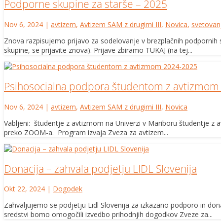
Podporne skupine za starše – 2025
Nov 6, 2024
|
avtizem
,
Avtizem SAM z drugimi III
,
Novica
,
svetovan
Znova razpisujemo prijavo za sodelovanje v brezplačnih podpornih sr
skupine, se prijavite znova). Prijave zbiramo TUKAJ (na tej...
Psihosocialna podpora študentom z avtizmom
Nov 6, 2024
|
avtizem
,
Avtizem SAM z drugimi III
,
Novica
Vabljeni: študentje z avtizmom na Univerzi v Mariboru študentje z a
preko ZOOM-a. Program izvaja Zveza za avtizem...
Donacija – zahvala podjetju LIDL Slovenija
Okt 22, 2024
|
Dogodek
Zahvaljujemo se podjetju Lidl Slovenija za izkazano podporo in donac
sredstvi bomo omogočili izvedbo prihodnjih dogodkov Zveze za...