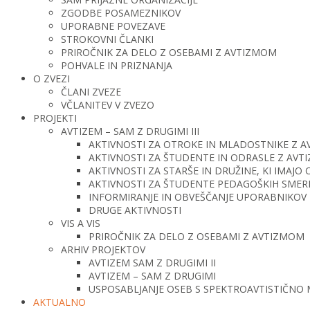
ZGODBE POSAMEZNIKOV
UPORABNE POVEZAVE
STROKOVNI ČLANKI
PRIROČNIK ZA DELO Z OSEBAMI Z AVTIZMOM
POHVALE IN PRIZNANJA
O ZVEZI
ČLANI ZVEZE
VČLANITEV V ZVEZO
PROJEKTI
AVTIZEM – SAM Z DRUGIMI III
AKTIVNOSTI ZA OTROKE IN MLADOSTNIKE Z 
AKTIVNOSTI ZA ŠTUDENTE IN ODRASLE Z AV
AKTIVNOSTI ZA STARŠE IN DRUŽINE, KI IMAJ
AKTIVNOSTI ZA ŠTUDENTE PEDAGOŠKIH SMERI 
INFORMIRANJE IN OBVEŠČANJE UPORABNIKOV 
DRUGE AKTIVNOSTI
VIS A VIS
PRIROČNIK ZA DELO Z OSEBAMI Z AVTIZMOM
ARHIV PROJEKTOV
AVTIZEM SAM Z DRUGIMI II
AVTIZEM – SAM Z DRUGIMI
USPOSABLJANJE OSEB S SPEKTROAVTISTIČNO
AKTUALNO