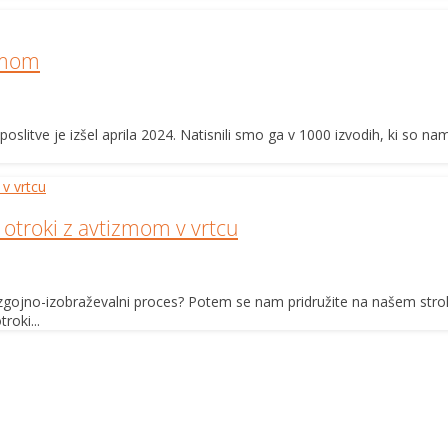
zmom
slitve je izšel aprila 2024. Natisnili smo ga v 1000 izvodih, ki so 
otroki z avtizmom v vrtcu
v vzgojno-izobraževalni proces? Potem se nam pridružite na našem str
roki...