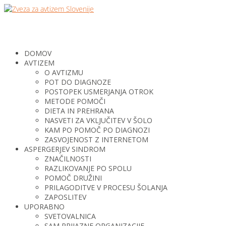
DOMOV
AVTIZEM
O AVTIZMU
POT DO DIAGNOZE
POSTOPEK USMERJANJA OTROK
METODE POMOČI
DIETA IN PREHRANA
NASVETI ZA VKLJUČITEV V ŠOLO
KAM PO POMOČ PO DIAGNOZI
ZASVOJENOST Z INTERNETOM
ASPERGERJEV SINDROM
ZNAČILNOSTI
RAZLIKOVANJE PO SPOLU
POMOČ DRUŽINI
PRILAGODITVE V PROCESU ŠOLANJA
ZAPOSLITEV
UPORABNO
SVETOVALNICA
SAM PRIJAZNE ORGANIZACIJE