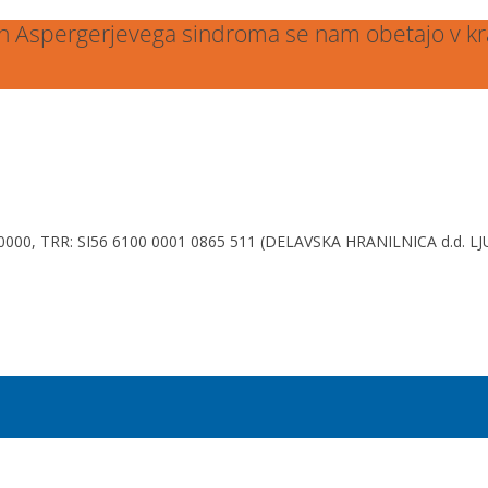
 in Aspergerjevega sindroma se nam obetajo v k
920000, TRR: SI56 6100 0001 0865 511 (DELAVSKA HRANILNICA d.d. L