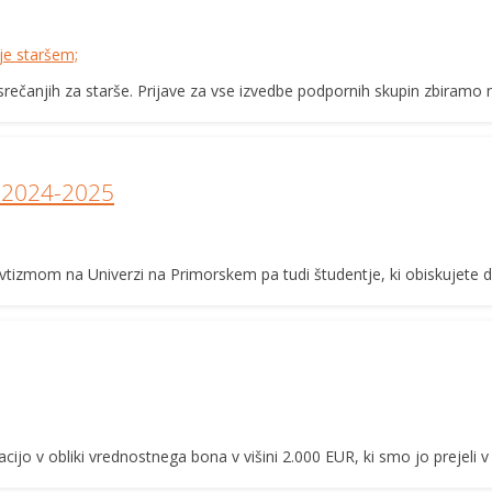
je staršem;
ečanjih za starše. Prijave za vse izvedbe podpornih skupin zbiramo na 
 2024-2025
vtizmom na Univerzi na Primorskem pa tudi študentje, ki obiskujete d
ijo v obliki vrednostnega bona v višini 2.000 EUR, ki smo jo prejeli v