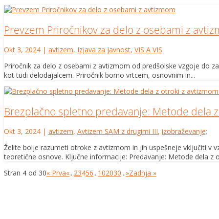
Prevzem Priročnikov za delo z osebami z avti
Okt 3, 2024
|
avtizem
,
Izjava za javnost
,
VIS A VIS
Priročnik za delo z osebami z avtizmom od predšolske vzgoje do zapo
kot tudi delodajalcem. Priročnik bomo vrtcem, osnovnim in...
Brezplačno spletno predavanje: Metode dela z 
Okt 3, 2024
|
avtizem
,
Avtizem SAM z drugimi III
,
izobraževanje;
Želite bolje razumeti otroke z avtizmom in jih uspešneje vključiti 
teoretične osnove. Ključne informacije: Predavanje: Metode dela z ot
Stran 4 od 30
« Prva
«
...
2
3
4
5
6
...
10
20
30
...
»
Zadnja »