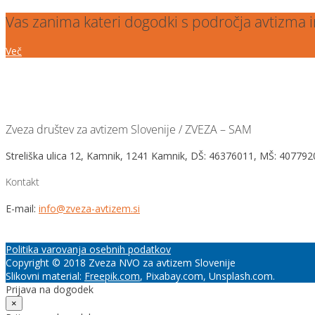
Vas zanima kateri dogodki s področja avtizma
Več
Zveza društev za avtizem Slovenije / ZVEZA – SAM
Streliška ulica 12, Kamnik, 1241 Kamnik, DŠ: 46376011, MŠ: 4077
Kontakt
E-mail:
info@zveza-avtizem.si
Politika varovanja osebnih podatkov
Copyright © 2018 Zveza NVO za avtizem Slovenije
Slikovni material:
Freepik.com
, Pixabay.com, Unsplash.com.
Prijava na dogodek
×