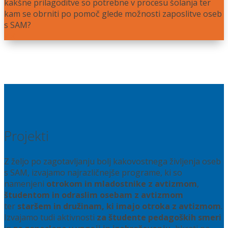
kakšne prilagoditve so potrebne v procesu šolanja ter
kam se obrniti po pomoč glede možnosti zaposlitve oseb
s SAM?
Več
Projekti
Z željo po zagotavljanju bolj kakovostnega življenja oseb
s SAM, izvajamo najrazličnejše programe, ki so
namenjeni
otrokom in mladostnike z avtizmom
,
študentom in odraslim osebam z avtizmom
ter
staršem in družinam, ki imajo otroka z avtizmom
.
Izvajamo tudi aktivnosti
za študente pedagoških smeri