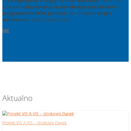
in
za zaposlene v vzgoji in izobraževanju,
hkrati pa
izvajamo
informiranje in obveščanje uporabnikov
programov in širše javnosti
, ter izvajamo
druge
aktivnosti
s področja avtizma.
Več
Aktualno
Projekt VIS A VIS – strokovni članek