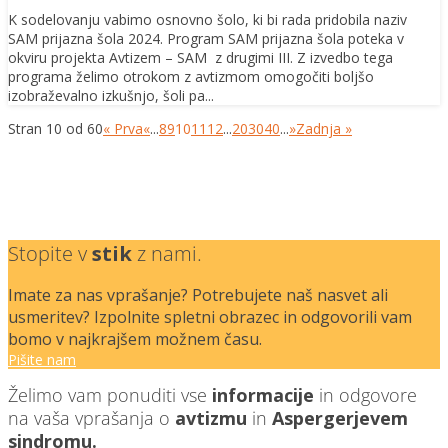
K sodelovanju vabimo osnovno šolo, ki bi rada pridobila naziv
SAM prijazna šola 2024. Program SAM prijazna šola poteka v
okviru projekta Avtizem – SAM z drugimi III. Z izvedbo tega
programa želimo otrokom z avtizmom omogočiti boljšo
izobraževalno izkušnjo, šoli pa...
Stran 10 od 60
« Prva
«
...
8
9
10
11
12
...
20
30
40
...
»
Zadnja »
Stopite v
stik
z nami.
Imate za nas vprašanje? Potrebujete naš nasvet ali
usmeritev? Izpolnite spletni obrazec in odgovorili vam
bomo v najkrajšem možnem času.
Pišite nam
Želimo vam ponuditi vse
informacije
in odgovore
na vaša vprašanja o
avtizmu
in
Aspergerjevem
sindromu.