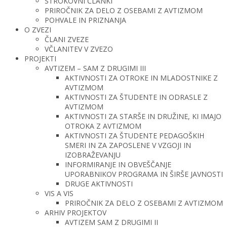
STROKOVNI ČLANKI
PRIROČNIK ZA DELO Z OSEBAMI Z AVTIZMOM
POHVALE IN PRIZNANJA
O ZVEZI
ČLANI ZVEZE
VČLANITEV V ZVEZO
PROJEKTI
AVTIZEM – SAM Z DRUGIMI III
AKTIVNOSTI ZA OTROKE IN MLADOSTNIKE Z
AVTIZMOM
AKTIVNOSTI ZA ŠTUDENTE IN ODRASLE Z
AVTIZMOM
AKTIVNOSTI ZA STARŠE IN DRUŽINE, KI IMAJO
OTROKA Z AVTIZMOM
AKTIVNOSTI ZA ŠTUDENTE PEDAGOŠKIH
SMERI IN ZA ZAPOSLENE V VZGOJI IN
IZOBRAŽEVANJU
INFORMIRANJE IN OBVEŠČANJE
UPORABNIKOV PROGRAMA IN ŠIRŠE JAVNOSTI
DRUGE AKTIVNOSTI
VIS A VIS
PRIROČNIK ZA DELO Z OSEBAMI Z AVTIZMOM
ARHIV PROJEKTOV
AVTIZEM SAM Z DRUGIMI II