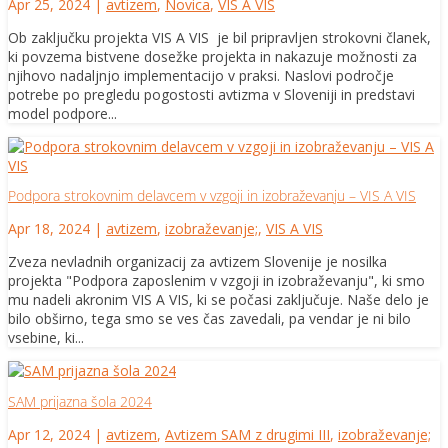
Apr 25, 2024
|
avtizem
,
Novica
,
VIS A VIS
Ob zaključku projekta VIS A VIS je bil pripravljen strokovni članek,
ki povzema bistvene dosežke projekta in nakazuje možnosti za
njihovo nadaljnjo implementacijo v praksi. Naslovi področje
potrebe po pregledu pogostosti avtizma v Sloveniji in predstavi
model podpore...
Podpora strokovnim delavcem v vzgoji in izobraževanju – VIS A VIS
Apr 18, 2024
|
avtizem
,
izobraževanje;
,
VIS A VIS
Zveza nevladnih organizacij za avtizem Slovenije je nosilka
projekta "Podpora zaposlenim v vzgoji in izobraževanju", ki smo
mu nadeli akronim VIS A VIS, ki se počasi zaključuje. Naše delo je
bilo obširno, tega smo se ves čas zavedali, pa vendar je ni bilo
vsebine, ki...
SAM prijazna šola 2024
Apr 12, 2024
|
avtizem
,
Avtizem SAM z drugimi III
,
izobraževanje;