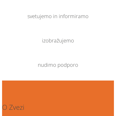
svetujemo in informiramo
izobražujemo
nudimo podporo
O Zvezi