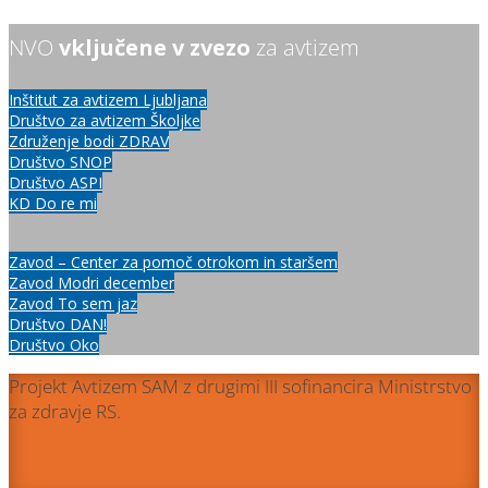
NVO
vključene v zvezo
za avtizem
Inštitut za avtizem Ljubljana
Društvo za avtizem Školjke
Združenje bodi ZDRAV
Društvo SNOP
Društvo ASPI
KD Do re mi
Zavod – Center za pomoč otrokom in staršem
Zavod Modri december
Zavod To sem jaz
Društvo DAN!
Društvo Oko
Projekt Avtizem SAM z drugimi III sofinancira Ministrstvo
za zdravje RS.