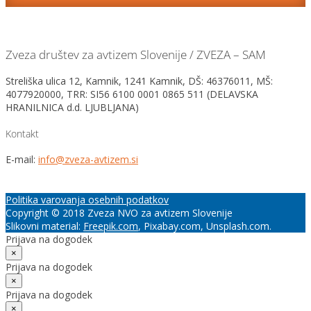
Zveza društev za avtizem Slovenije / ZVEZA – SAM
Streliška ulica 12, Kamnik, 1241 Kamnik, DŠ: 46376011, MŠ:
4077920000, TRR: SI56 6100 0001 0865 511 (DELAVSKA
HRANILNICA d.d. LJUBLJANA)
Kontakt
E-mail:
info@zveza-avtizem.si
Politika varovanja osebnih podatkov
Copyright © 2018 Zveza NVO za avtizem Slovenije
Slikovni material:
Freepik.com
, Pixabay.com, Unsplash.com.
Prijava na dogodek
×
Prijava na dogodek
×
Prijava na dogodek
×