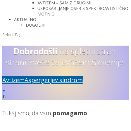
AVTIZEM – SAM Z DRUGIMI
USPOSABLJANJE OSEB S SPEKTROAVTISTIČNO
MOTNJO
AKTUALNO
DOGODKI
Select Page
Dobrodošli
na spletni strani
strani Zveze za avtizem Slovenije.
Avtizem
Aspergerjev sindrom
;
Tukaj smo, da vam
pomagamo
.