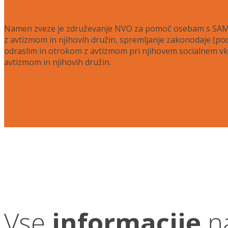
Namen zveze je združevanje NVO za pomoč osebam s SAM, zd
z avtizmom in njihovih družin, spremljanje zakonodaje (pod
odraslim in otrokom z avtizmom pri njihovem socialnem vklj
avtizmom in njihovih družin.
Več
Vse
informacije
n