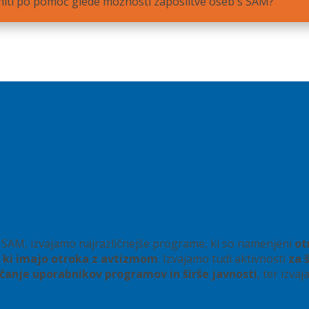
rniti po pomoč glede možnosti zaposlitve oseb s SAM?
 s SAM, izvajamo najrazličnejše programe, ki so namenjeni
ot
 ki imajo otroka z avtizmom
. Izvajamo tudi aktivnosti
za 
čanje uporabnikov programov in širše javnosti
, ter izva