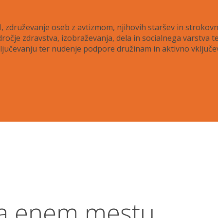
ruževanje oseb z avtizmom, njihovih staršev in strokovnja
ročje zdravstva, izobraževanja, dela in socialnega varstva 
učevanju ter nudenje podpore družinam in aktivno vključevanj
a enem mestu.