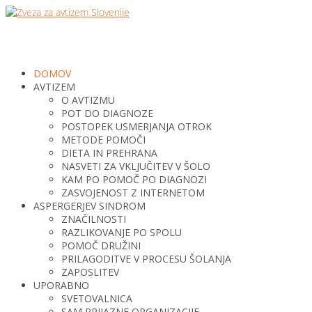
DOMOV
AVTIZEM
O AVTIZMU
POT DO DIAGNOZE
POSTOPEK USMERJANJA OTROK
METODE POMOČI
DIETA IN PREHRANA
NASVETI ZA VKLJUČITEV V ŠOLO
KAM PO POMOČ PO DIAGNOZI
ZASVOJENOST Z INTERNETOM
ASPERGERJEV SINDROM
ZNAČILNOSTI
RAZLIKOVANJE PO SPOLU
POMOČ DRUŽINI
PRILAGODITVE V PROCESU ŠOLANJA
ZAPOSLITEV
UPORABNO
SVETOVALNICA
SAM PRIJAZNE ORGANIZACIJE