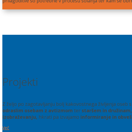
prilagoditve so potrebne v procesu šolanja ter kam se ob
Več
Projekti
Z željo po zagotavljanju bolj kakovostnega življenja oseb
odraslim osebam z avtizmom
ter
staršem in družinam,
izobraževanju,
hkrati pa izvajamo
informiranje in obveš
Več