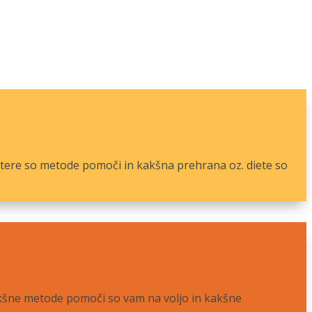
atere so metode pomoči in kakšna prehrana oz. diete so
kakšne metode pomoči so vam na voljo in kakšne