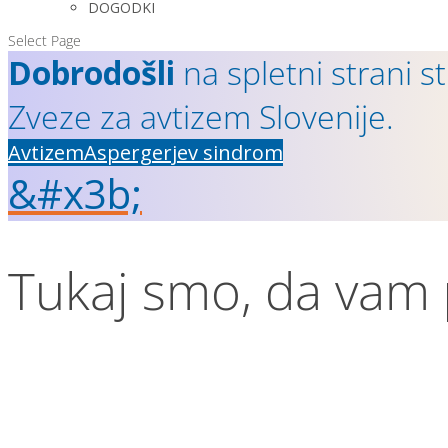
DOGODKI
Select Page
Dobrodošli
na spletni strani st
Zveze za avtizem Slovenije.
Avtizem
Aspergerjev sindrom
&#x3b;
Tukaj smo, da vam