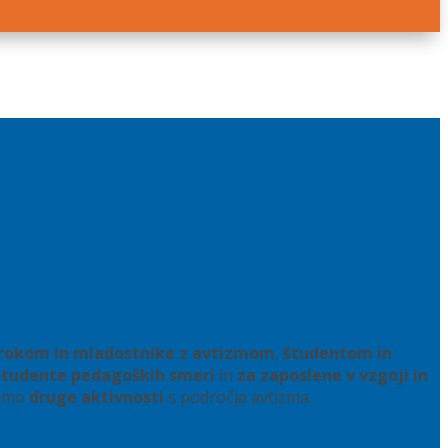
rokom in mladostnike z avtizmom
,
študentom in
študente pedagoških smeri
in
za zaposlene v vzgoji in
jamo
druge aktivnosti
s področja avtizma.