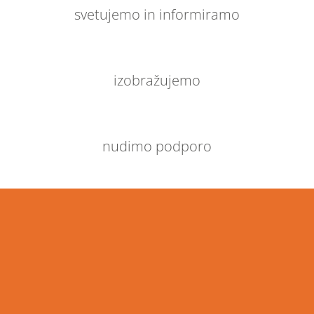
svetujemo in informiramo
izobražujemo
nudimo podporo