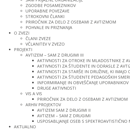
ZGODBE POSAMEZNIKOV
UPORABNE POVEZAVE
STROKOVNI ČLANKI
PRIROČNIK ZA DELO Z OSEBAMI Z AVTIZMOM
POHVALE IN PRIZNANJA
O ZVEZI
ČLANI ZVEZE
VČLANITEV V ZVEZO
PROJEKTI
AVTIZEM – SAM Z DRUGIMI III
AKTIVNOSTI ZA OTROKE IN MLADOSTNIKE Z 
AKTIVNOSTI ZA ŠTUDENTE IN ODRASLE Z AV
AKTIVNOSTI ZA STARŠE IN DRUŽINE, KI IMAJ
AKTIVNOSTI ZA ŠTUDENTE PEDAGOŠKIH SMERI 
INFORMIRANJE IN OBVEŠČANJE UPORABNIKOV 
DRUGE AKTIVNOSTI
VIS A VIS
PRIROČNIK ZA DELO Z OSEBAMI Z AVTIZMOM
ARHIV PROJEKTOV
AVTIZEM SAM Z DRUGIMI II
AVTIZEM – SAM Z DRUGIMI
USPOSABLJANJE OSEB S SPEKTROAVTISTIČNO
AKTUALNO