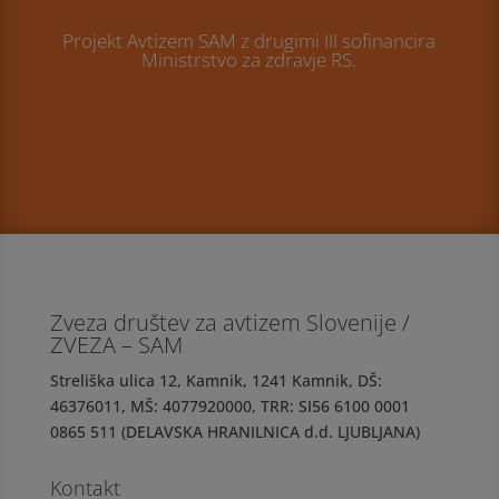
Projekt Avtizem SAM z drugimi III sofinancira
Ministrstvo za zdravje RS.
Zveza društev za avtizem Slovenije /
ZVEZA – SAM
Streliška ulica 12, Kamnik, 1241 Kamnik, DŠ:
46376011, MŠ: 4077920000, TRR: SI56 6100 0001
0865 511 (DELAVSKA HRANILNICA d.d. LJUBLJANA)
Kontakt