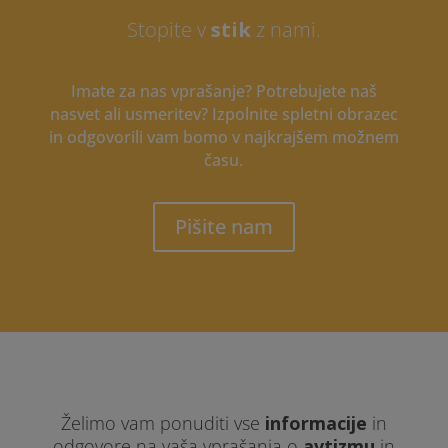
Stopite v
stik
z nami.
Imate za nas vprašanje? Potrebujete naš
nasvet ali usmeritev? Izpolnite spletni obrazec
in odgovorili vam bomo v najkrajšem možnem
času.
Pišite nam
Želimo vam ponuditi vse
informacije
in
odgovore na vaša vprašanja o
avtizmu
in