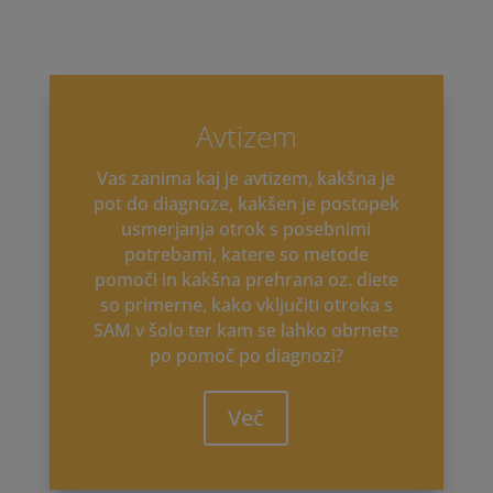
Avtizem
Vas zanima kaj je avtizem, kakšna je
pot do diagnoze, kakšen je postopek
usmerjanja otrok s posebnimi
potrebami, katere so metode
pomoči in kakšna prehrana oz. diete
so primerne, kako vključiti otroka s
SAM v šolo ter kam se lahko obrnete
po pomoč po diagnozi?
Več