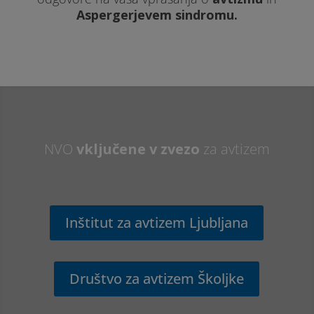
Aspergerjevem sindromu.
NVO
vključene v zvezo
za avtizem
Inštitut za avtizem Ljubljana
Društvo za avtizem Školjke