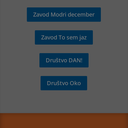
Zavod Modri december
Zavod To sem jaz
Društvo DAN!
Društvo Oko