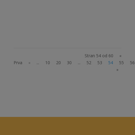
leto na 2. aprila je več in več modrih zgradb.
Morda pa le, nekoč..., ta modra energija
zadene še zakonodajalce in spremenimo
Slovenijo...
Stran 54 od 60
«
Prva
«
...
10
20
30
...
52
53
54
55
56
»