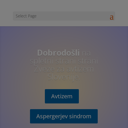
Select Page
Dobrodošli
na
spletni strani strani
Zveze za avtizem
Slovenije.
Avtizem
Aspergerjev sindrom