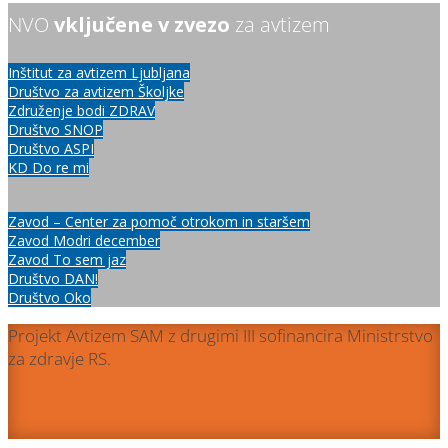
NVO
vključene v zvezo
za avtizem
Inštitut za avtizem Ljubljana
Društvo za avtizem Školjke
Združenje bodi ZDRAV
Društvo SNOP
Društvo ASPI
KD Do re mi
Zavod – Center za pomoč otrokom in staršem
Zavod Modri december
Zavod To sem jaz
Društvo DAN!
Društvo Oko
Projekt Avtizem SAM z drugimi III sofinancira Ministrstvo
za zdravje RS.