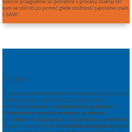
kakšne prilagoditve so potrebne v procesu šolanja ter
kam se obrniti po pomoč glede možnosti zaposlitve oseb
s SAM?
Več
Projekti
Z željo po zagotavljanju bolj kakovostnega življenja oseb
s SAM, izvajamo najrazličnejše programe, ki so
namenjeni
otrokom in mladostnike z avtizmom
,
študentom in odraslim osebam z avtizmom
ter
staršem in družinam, ki imajo otroka z avtizmom
.
Izvajamo tudi aktivnosti
za študente pedagoških smeri