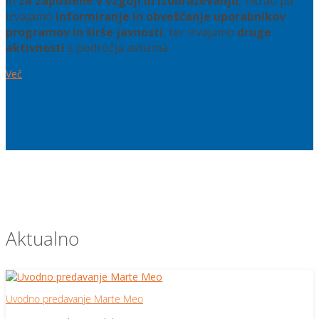
in
za zaposlene v vzgoji in izobraževanju,
hkrati pa
izvajamo
informiranje in obveščanje uporabnikov
programov in širše javnosti
, ter izvajamo
druge
aktivnosti
s področja avtizma.
Več
Aktualno
Uvodno predavanje Marte Meo