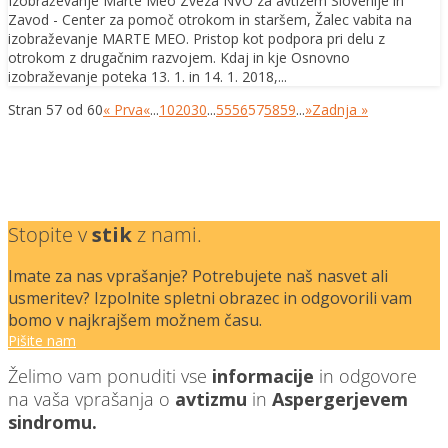
Izobraževanje Marte Meo Zveza NVO za avtizem Slovenije in
Zavod - Center za pomoč otrokom in staršem, Žalec vabita na
izobraževanje MARTE MEO. Pristop kot podpora pri delu z
otrokom z drugačnim razvojem. Kdaj in kje Osnovno
izobraževanje poteka 13. 1. in 14. 1. 2018,...
Stran 57 od 60
« Prva
«
...
10
20
30
...
55
56
57
58
59
...
»
Zadnja »
Stopite v
stik
z nami.
Imate za nas vprašanje? Potrebujete naš nasvet ali
usmeritev? Izpolnite spletni obrazec in odgovorili vam
bomo v najkrajšem možnem času.
Pišite nam
Želimo vam ponuditi vse
informacije
in odgovore
na vaša vprašanja o
avtizmu
in
Aspergerjevem
sindromu.