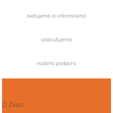
svetujemo in informiramo
izobražujemo
nudimo podporo
O Zvezi