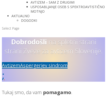
AVTIZEM – SAM Z DRUGIMI
USPOSABLJANJE OSEB S SPEKTROAVTISTIČNO
MOTNJO
AKTUALNO
DOGODKI
Select Page
Dobrodošli
na spletni strani
strani Zveze za avtizem Slovenije.
Avtizem
Aspergerjev sindrom
;
Tukaj smo, da vam
pomagamo
.