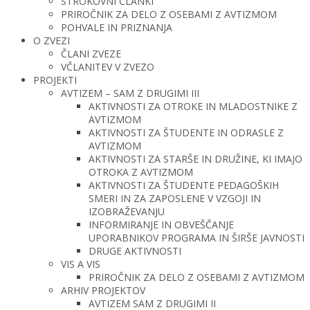
STROKOVNI ČLANKI
PRIROČNIK ZA DELO Z OSEBAMI Z AVTIZMOM
POHVALE IN PRIZNANJA
O ZVEZI
ČLANI ZVEZE
VČLANITEV V ZVEZO
PROJEKTI
AVTIZEM – SAM Z DRUGIMI III
AKTIVNOSTI ZA OTROKE IN MLADOSTNIKE Z
AVTIZMOM
AKTIVNOSTI ZA ŠTUDENTE IN ODRASLE Z
AVTIZMOM
AKTIVNOSTI ZA STARŠE IN DRUŽINE, KI IMAJO
OTROKA Z AVTIZMOM
AKTIVNOSTI ZA ŠTUDENTE PEDAGOŠKIH
SMERI IN ZA ZAPOSLENE V VZGOJI IN
IZOBRAŽEVANJU
INFORMIRANJE IN OBVEŠČANJE
UPORABNIKOV PROGRAMA IN ŠIRŠE JAVNOSTI
DRUGE AKTIVNOSTI
VIS A VIS
PRIROČNIK ZA DELO Z OSEBAMI Z AVTIZMOM
ARHIV PROJEKTOV
AVTIZEM SAM Z DRUGIMI II