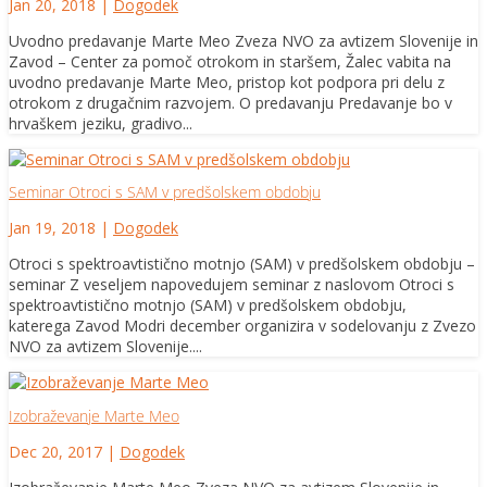
Jan 20, 2018
|
Dogodek
Uvodno predavanje Marte Meo Zveza NVO za avtizem Slovenije in
Zavod – Center za pomoč otrokom in staršem, Žalec vabita na
uvodno predavanje Marte Meo, pristop kot podpora pri delu z
otrokom z drugačnim razvojem. O predavanju Predavanje bo v
hrvaškem jeziku, gradivo...
Seminar Otroci s SAM v predšolskem obdobju
Jan 19, 2018
|
Dogodek
Otroci s spektroavtistično motnjo (SAM) v predšolskem obdobju –
seminar Z veseljem napovedujem seminar z naslovom Otroci s
spektroavtistično motnjo (SAM) v predšolskem obdobju,
katerega Zavod Modri december organizira v sodelovanju z Zvezo
NVO za avtizem Slovenije....
Izobraževanje Marte Meo
Dec 20, 2017
|
Dogodek