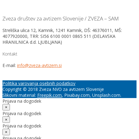
Zveza društev za avtizem Slovenije / ZVEZA – SAM
Streliška ulica 12, Kamnik, 1241 Kamnik, DŠ: 46376011, MŠ:
4077920000, TRR: SI56 6100 0001 0865 511 (DELAVSKA
HRANILNICA d.d. LJUBLJANA)
Kontakt
E-mail:
info@zveza-avtizem.si
Politika varovanja osebnih podatkov
Copyright © 2018 Zveza NVO za avtizem Slovenije
Slikovni material:
Freepik.com
, Pixabay.com, Unsplash.com.
Prijava na dogodek
×
Prijava na dogodek
×
Prijava na dogodek
×
Prijava na dogodek