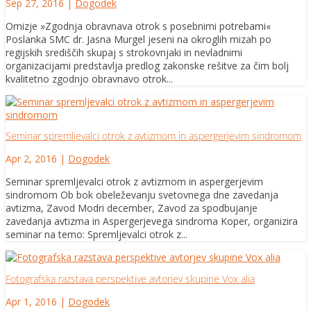
Sep 27, 2016
|
Dogodek
Omizje »Zgodnja obravnava otrok s posebnimi potrebami«
Poslanka SMC dr. Jasna Murgel jeseni na okroglih mizah po
regijskih središčih skupaj s strokovnjaki in nevladnimi
organizacijami predstavlja predlog zakonske rešitve za čim bolj
kvalitetno zgodnjo obravnavo otrok...
Seminar spremljevalci otrok z avtizmom in aspergerjevim sindromom
Apr 2, 2016
|
Dogodek
Seminar spremljevalci otrok z avtizmom in aspergerjevim
sindromom Ob bok obeleževanju svetovnega dne zavedanja
avtizma, Zavod Modri december, Zavod za spodbujanje
zavedanja avtizma in Aspergerjevega sindroma Koper, organizira
seminar na temo: Spremljevalci otrok z...
Fotografska razstava perspektive avtorjev skupine Vox alia
Apr 1, 2016
|
Dogodek