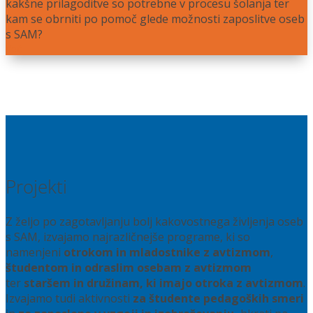
kakšne prilagoditve so potrebne v procesu šolanja ter
kam se obrniti po pomoč glede možnosti zaposlitve oseb
s SAM?
Več
Projekti
Z željo po zagotavljanju bolj kakovostnega življenja oseb
s SAM, izvajamo najrazličnejše programe, ki so
namenjeni
otrokom in mladostnike z avtizmom
,
študentom in odraslim osebam z avtizmom
ter
staršem in družinam, ki imajo otroka z avtizmom
.
Izvajamo tudi aktivnosti
za študente pedagoških smeri