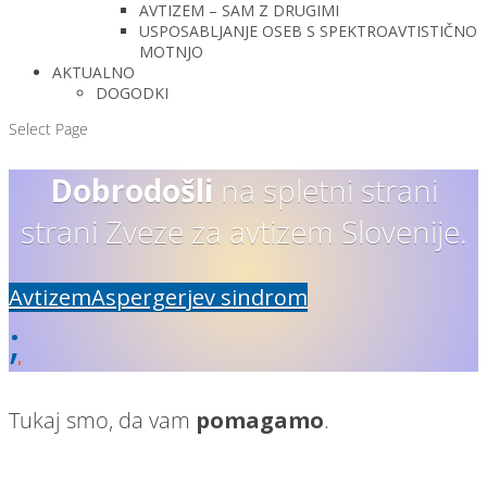
AVTIZEM – SAM Z DRUGIMI
USPOSABLJANJE OSEB S SPEKTROAVTISTIČNO
MOTNJO
AKTUALNO
DOGODKI
Select Page
Dobrodošli
na spletni strani
strani Zveze za avtizem Slovenije.
Avtizem
Aspergerjev sindrom
;
Tukaj smo, da vam
pomagamo
.