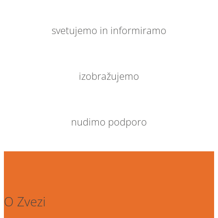
svetujemo in informiramo
izobražujemo
nudimo podporo
O Zvezi