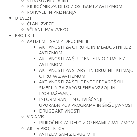
STROKOVNI ČLANKI
PRIROČNIK ZA DELO Z OSEBAMI Z AVTIZMOM
POHVALE IN PRIZNANJA
O ZVEZI
ČLANI ZVEZE
VČLANITEV V ZVEZO
PROJEKTI
AVTIZEM – SAM Z DRUGIMI III
AKTIVNOSTI ZA OTROKE IN MLADOSTNIKE Z
AVTIZMOM
AKTIVNOSTI ZA ŠTUDENTE IN ODRASLE Z
AVTIZMOM
AKTIVNOSTI ZA STARŠE IN DRUŽINE, KI IMAJO
OTROKA Z AVTIZMOM
AKTIVNOSTI ZA ŠTUDENTE PEDAGOŠKIH
SMERI IN ZA ZAPOSLENE V VZGOJI IN
IZOBRAŽEVANJU
INFORMIRANJE IN OBVEŠČANJE
UPORABNIKOV PROGRAMA IN ŠIRŠE JAVNOSTI
DRUGE AKTIVNOSTI
VIS A VIS
PRIROČNIK ZA DELO Z OSEBAMI Z AVTIZMOM
ARHIV PROJEKTOV
AVTIZEM SAM Z DRUGIMI II