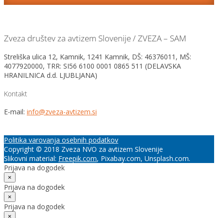
Zveza društev za avtizem Slovenije / ZVEZA – SAM
Streliška ulica 12, Kamnik, 1241 Kamnik, DŠ: 46376011, MŠ:
4077920000, TRR: SI56 6100 0001 0865 511 (DELAVSKA
HRANILNICA d.d. LJUBLJANA)
Kontakt
E-mail:
info@zveza-avtizem.si
Politika varovanja osebnih podatkov
Copyright © 2018 Zveza NVO za avtizem Slovenije
Slikovni material:
Freepik.com
, Pixabay.com, Unsplash.com.
Prijava na dogodek
×
Prijava na dogodek
×
Prijava na dogodek
×