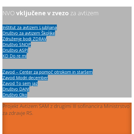
NVO
vključene v zvezo
za avtizem
Inštitut za avtizem Ljubljana
Društvo za avtizem Školjke
Združenje bodi ZDRAV
Društvo SNOP
Društvo ASPI
KD Do re mi
Zavod – Center za pomoč otrokom in staršem
Zavod Modri december
Zavod To sem jaz
Društvo DAN!
Društvo Oko
Projekt Avtizem SAM z drugimi III sofinancira Ministrstvo
za zdravje RS.