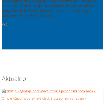
in
za zaposlene v vzgoji in izobraževanju,
hkrati pa
izvajamo
informiranje in obveščanje uporabnikov
programov in širše javnosti
, ter izvajamo
druge
aktivnosti
s področja avtizma.
Več
Aktualno
Omizje »Zgodnja obravnava otrok s posebnimi potrebami«