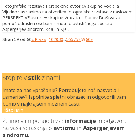
Fotografska razstava Perspektive avtorjev skupine Vox alia
Vljudno vas vabimo na otvoritev fotografske razstave z naslovom
PERSPEKTIVE avtorjev skupine Vox alia – članov Društva za
pomoč odraslim osebam z motnjo avtističnega spektra –
Aspergerjev sindrom. Kdaj in Kje...
Stran 59 od 60
« Prva
«
...
10
20
30
...
56
57
58
59
60
»
Stopite v
stik
z nami.
Imate za nas vprašanje? Potrebujete naš nasvet ali
usmeritev? Izpolnite spletni obrazec in odgovorili vam
bomo v najkrajšem možnem času.
Pišite nam
Želimo vam ponuditi vse
informacije
in odgovore
na vaša vprašanja o
avtizmu
in
Aspergerjevem
sindromu.