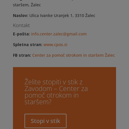
staršem, Žalec
Naslov:
Ulica Ivanke Uranjek 1, 3310 Žalec
Kontakt
E-pošta:
info.center.zalec@gmail.com
Spletna stran:
www.cpos.si
FB stran:
Center za pomoč otrokom in staršem Žalec
Želite stopiti v stik z
Zavodom – Center za
pomoč otrokom in
staršem?
Stopi v stik