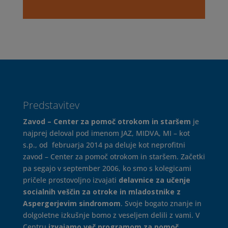
Predstavitev
Zavod – Center za pomoč otrokom in staršem
je
najprej deloval pod imenom JAZ, MIDVA, MI – kot
s.p., od februarja 2014 pa deluje kot neprofitni
zavod – Center za pomoč otrokom in staršem. Začetki
pa segajo v september 2006, ko smo s kolegicami
pričele prostovoljno izvajati
delavnice za učenje
socialnih veščin za otroke in mladostnike z
Aspergerjevim sindromom
. Svoje bogato znanje in
dolgoletne izkušnje bomo z veseljem delili z vami. V
Centru
izvajamo več programom za pomoč