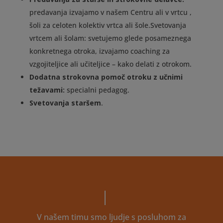
predavanja izvajamo v našem Centru ali v vrtcu ,
šoli za celoten kolektiv vrtca ali šole.Svetovanja
vrtcem ali šolam: svetujemo glede posameznega
konkretnega otroka, izvajamo coaching za
vzgojiteljice ali učiteljice – kako delati z otrokom.
Dodatna strokovna pomoč otroku z učnimi
težavami:
specialni pedagog.
Svetovanja staršem
.
V našem timu smo ljudje s posluhom za