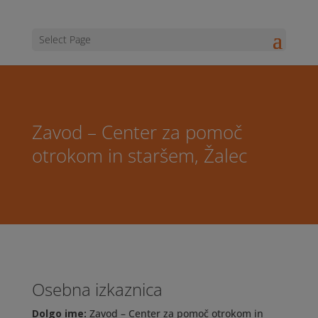
Select Page
Zavod – Center za pomoč
otrokom in staršem, Žalec
Osebna izkaznica
Dolgo ime:
Zavod – Center za pomoč otrokom in