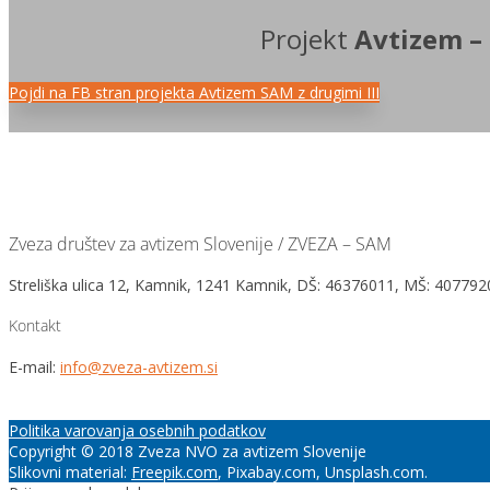
Projekt
Avtizem – 
Pojdi na FB stran projekta Avtizem SAM z drugimi III
Zveza društev za avtizem Slovenije / ZVEZA – SAM
Streliška ulica 12, Kamnik, 1241 Kamnik, DŠ: 46376011, MŠ: 4077
Kontakt
E-mail:
info@zveza-avtizem.si
Politika varovanja osebnih podatkov
Copyright © 2018 Zveza NVO za avtizem Slovenije
Slikovni material:
Freepik.com
, Pixabay.com, Unsplash.com.