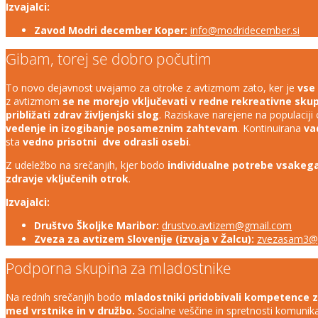
Izvajalci:
Zavod Modri december Koper:
info@modridecember.si
Gibam, torej se dobro počutim
To novo dejavnost uvajamo za otroke z avtizmom zato, ker je
vse
z avtizmom
se ne morejo vključevati v redne rekreativne sku
približati zdrav življenjski slog
. Raziskave narejene na populacij
vedenje in izogibanje posameznim zahtevam
. Kontinuirana
va
sta
vedno prisotni dve odrasli osebi
.
Z udeležbo na srečanjih, kjer bodo
individualne potrebe vsakega
zdravje vključenih otrok
.
Izvajalci:
Društvo Školjke Maribor:
drustvo.avtizem@gmail.com
Zveza za avtizem Slovenije (izvaja v Žalcu):
zvezasam3@
Podporna skupina za mladostnike
Na rednih srečanjih bodo
mladostniki pridobivali kompetence z
med vrstnike in v družbo.
Socialne veščine in spretnosti komunika