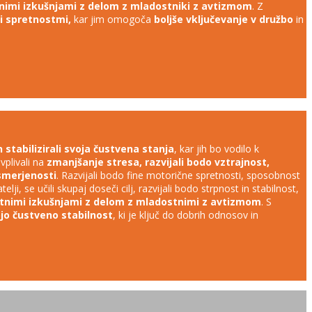
nimi izkušnjami z delom z mladostniki z avtizmom
. Z
i spretnostmi,
kar jim omogoča
boljše vključevanje v družbo
in
 stabilizirali svoja čustvena stanja
, kar jih bo vodilo k
vplivali na
zmanjšanje stresa, razvijali bodo vztrajnost,
usmerjenosti
. Razvijali bodo fine motorične spretnosti, sposobnost
lji, se učili skupaj doseči cilj, razvijali bodo strpnost in stabilnost,
tnimi izkušnjami z delom z mladostnimi z avtizmom
. S
ojo čustveno stabilnost
, ki je ključ do dobrih odnosov in