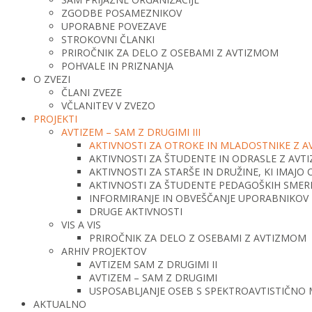
ZGODBE POSAMEZNIKOV
UPORABNE POVEZAVE
STROKOVNI ČLANKI
PRIROČNIK ZA DELO Z OSEBAMI Z AVTIZMOM
POHVALE IN PRIZNANJA
O ZVEZI
ČLANI ZVEZE
VČLANITEV V ZVEZO
PROJEKTI
AVTIZEM – SAM Z DRUGIMI III
AKTIVNOSTI ZA OTROKE IN MLADOSTNIKE Z 
AKTIVNOSTI ZA ŠTUDENTE IN ODRASLE Z AV
AKTIVNOSTI ZA STARŠE IN DRUŽINE, KI IMAJ
AKTIVNOSTI ZA ŠTUDENTE PEDAGOŠKIH SMERI 
INFORMIRANJE IN OBVEŠČANJE UPORABNIKOV 
DRUGE AKTIVNOSTI
VIS A VIS
PRIROČNIK ZA DELO Z OSEBAMI Z AVTIZMOM
ARHIV PROJEKTOV
AVTIZEM SAM Z DRUGIMI II
AVTIZEM – SAM Z DRUGIMI
USPOSABLJANJE OSEB S SPEKTROAVTISTIČNO
AKTUALNO