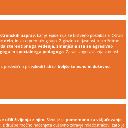
ektronskih naprav
, kar je epidemija še bistveno poslabšala. Otroci
pe dela
, in zato premalo gibajo. Z gibalno dejavnostjo jim želimo
pada stereotipnega vedenja, zmanjšala sta se agresivno
agoga in specialnega pedagoga
. Zaradi zagotavljanja varnosti
i
, posledično pa vplivali tudi na
boljše
telesno in duševno
 učili življenja z njim.
Slednje je
pomembno za vključevanje
ost iz družbe močno načenjata duševno zdravje mladostnikov, zato je