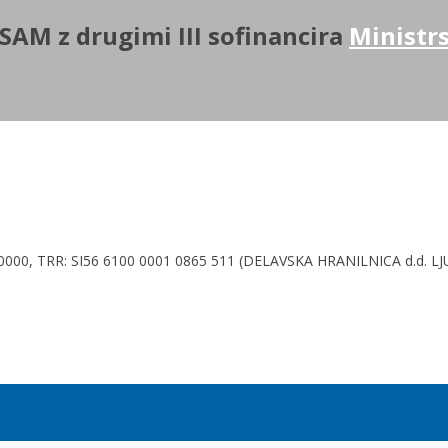
SAM z drugimi III
sofinancira
Ministrs
920000, TRR: SI56 6100 0001 0865 511 (DELAVSKA HRANILNICA d.d. L