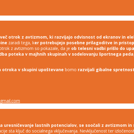
 več otrok z avtizmom, ki razvijajo odvisnost od ekranov in el
pine
zaradi tega, k
er potrebujejo posebne prilagoditve in pristo
i otrok z avtizmom so pokazale, da je
ob telesni vadbi prišlo do u
dba poteka v majhnih skupinah v sodelovanju športnega ped
 otroka v skupini
upoštevane
bomo
razvijali gibalne spretnost
gmail.com
a uresničevanje lastnih potencialov
,
se soočali z avtizmom in se
cije sta ključ do socialnega vključevanja. Nevključenost ter izločen