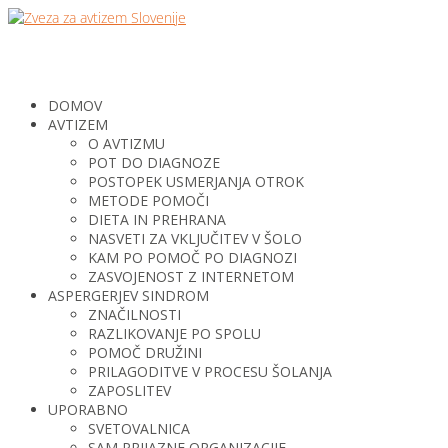
DOMOV
AVTIZEM
O AVTIZMU
POT DO DIAGNOZE
POSTOPEK USMERJANJA OTROK
METODE POMOČI
DIETA IN PREHRANA
NASVETI ZA VKLJUČITEV V ŠOLO
KAM PO POMOČ PO DIAGNOZI
ZASVOJENOST Z INTERNETOM
ASPERGERJEV SINDROM
ZNAČILNOSTI
RAZLIKOVANJE PO SPOLU
POMOČ DRUŽINI
PRILAGODITVE V PROCESU ŠOLANJA
ZAPOSLITEV
UPORABNO
SVETOVALNICA
SAM PRIJAZNE ORGANIZACIJE