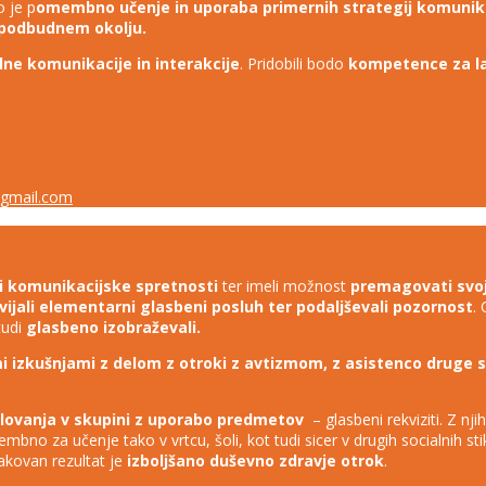
 je p
omembno učenje in uporaba primernih strategij komunikac
 spodbudnem okolju.
alne komunikacije in interakcije
. Pridobili bodo
kompetence za laž
gmail.com
vali komunikacijske spretnosti
ter imeli možnost
premagovati svo
vijali elementarni glasbeni posluh ter podaljševali pozornost
.
tudi
glasbeno izobraževali.
 izkušnjami z delom z otroki z avtizmom, z asistenco druge 
elovanja v skupini z uporabo predmetov
– glasbeni rekviziti. Z n
no za učenje tako v vrtcu, šoli, kot tudi sicer v drugih socialnih sti
čakovan rezultat je
izboljšano duševno zdravje otrok
.