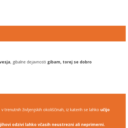
vesja
, gibalne dejavnosti
gibam, torej se dobro
e
v trenutnih življenjskih okoliščinah, iz katerih se lahko
učijo
jihovi odzivi lahko včasih neustrezni ali neprimerni.