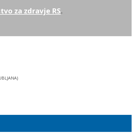
tvo za zdravje RS
.
JUBLJANA)