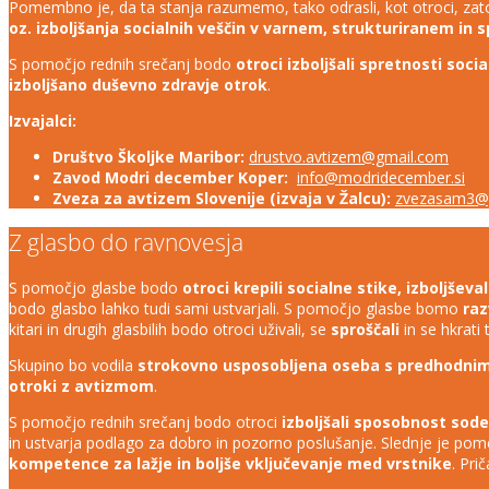
Pomembno je, da ta stanja razumemo, tako odrasli, kot otroci, zato
oz. izboljšanja socialnih veščin v varnem, strukturiranem in
S pomočjo rednih srečanj bodo
otroci izboljšali spretnosti soci
izboljšano duševno zdravje otrok
.
Izvajalci:
Društvo Školjke Maribor:
drustvo.avtizem@gmail.com
Zavod Modri december Koper:
info@modridecember.si
Zveza za avtizem Slovenije (izvaja v Žalcu):
zvezasam3@
Z glasbo do ravnovesja
S pomočjo glasbe bodo
otroci krepili socialne stike, izboljše
bodo glasbo lahko tudi sami ustvarjali. S pomočjo glasbe bomo
raz
kitari in drugih glasbilih bodo otroci uživali, se
sproščali
in se hkrati 
Skupino bo vodila
strokovno usposobljena oseba s predhodnimi
otroki z avtizmom
.
S pomočjo rednih srečanj bodo otroci
izboljšali sposobnost sod
in ustvarja podlago za dobro in pozorno poslušanje. Slednje je pomemb
kompetence za lažje in boljše vključevanje med vrstnike
. Pri