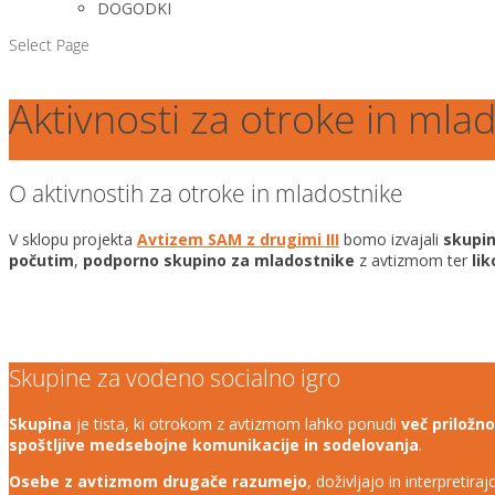
DOGODKI
Select Page
Aktivnosti za otroke in mla
O aktivnostih za otroke in mladostnike
V sklopu projekta
Avtizem SAM z drugimi III
bomo izvajali
skupin
počutim
,
podporno skupino za mladostnike
z avtizmom ter
li
Skupine za vodeno socialno igro
Skupina
je tista, ki otrokom z avtizmom lahko ponudi
več priložn
spoštljive medsebojne komunikacije in sodelovanja
.
Osebe z avtizmom drugače razumejo
, doživljajo in interpretir