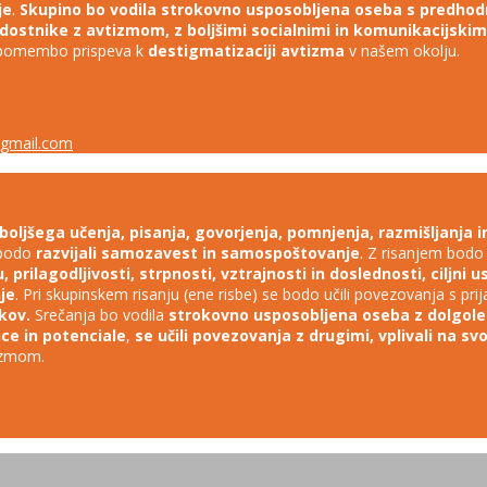
je
.
Skupino bo vodila strokovno usposobljena oseba s predhod
stnike z avtizmom, z boljšimi socialnimi in komunikacijskim
o pomembo prispeva k
destigmatizaciji avtizma
v našem okolju.
gmail.com
boljšega učenja, pisanja, govorjenja, pomnjenja, razmišljanja in
 bodo
razvijali samozavest in samospoštovanje
. Z risanjem bodo 
prilagodljivosti, strpnosti, vztrajnosti in doslednosti, ciljni 
je
. Pri skupinskem risanju (ene risbe) se bodo učili povezovanja s prijate
kov.
Srečanja bo vodila
strokovno usposobljena oseba z dolgole
ce in potenciale
,
se učili povezovanja z drugimi, vplivali na sv
izmom.