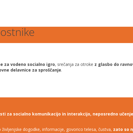
dostnike
e za vodeno socialno
igro
, srečanja za otroke
z glasbo do ravno
kovne delavnice za sproščanje
.
osti za socialno komunikacijo in interakcijo, neposredno učenj
ajo življenjske dogodke, informacije, govorico telesa, čustva,
zato so n