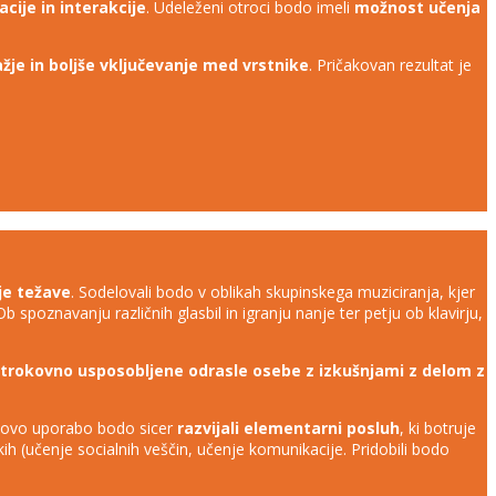
ije in interakcije
. Udeleženi otroci bodo imeli
možnost učenja
je in boljše vključevanje med vrstnike
. Pričakovan rezultat je
je težave
. Sodelovali bodo v oblikah skupinskega muziciranja, kjer
 Ob spoznavanju različnih glasbil in igranju nanje ter petju ob klavirju,
strokovno usposobljene odrasle osebe z izkušnjami z delom z
jihovo uporabo bodo sicer
razvijali elementarni posluh
, ki botruje
kih (učenje socialnih veščin, učenje komunikacije. Pridobili bodo