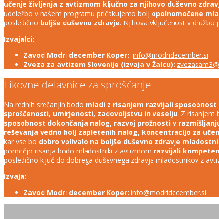
učenje življenja z avtizmom ključno za njihovo duševno zdrav
udeležbo v našem programu pričakujemo bolj
opolnomočene mlado
posledično
boljše duševno zdravje
. Njihova vključenost v družb
Izvajalci:
Zavod Modri december Koper:
info@modridecember.si
Zveza za avtizem Slovenije (izvaja v Žalcu):
zvezasam3@
Likovne delavnice za sproščanje
Na rednih srečanjih bodo
mladi z risanjem razvijali sposobnost 
sproščenosti, umirjenosti, zadovoljstvu in veselju
. Z risanjem
sposobnost dokončanja nalog, razvoj prožnosti v razmišljanju, 
reševanja vedno bolj zapletenih nalog, koncentracijo za učen
kar vse bo
dobro vplivalo na boljše duševno zdravje mladostni
pomočjo risanja bodo mladostniki z avtizmom
razvijali kompeten
posledično ključ do dobrega duševnega zdravja mladostnikov z avt
Izvaja:
Zavod Modri december Koper:
info@modridecember.si