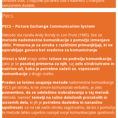
simbolni sobi, z najstniki pa lahko tudi v kabinetu z manjšimi
senzornimi dodatki.
Pecs
PECS – Picture Exchange Communication System
Metodo sta razvila Andy Bondy in Lori Frost (1985). Gre za
metodo nadomestne komunikacije s pomočjo izmenjave
sličic
.
Primerna je za otroke z različnimi primanjkljaji, ki ne
uporabljajo govora kot sredstva za komuniciranje
.
Otroci s SAM
imajo velike
težave na področju komunikacije
,
zato je še
posebej primerna za njih
, saj
zelo strukturirano in
načrtno uči, kako je potrebno začeti oz. vzpostaviti
komunikacijo
z drugo osebo.
Preden se lotimo uvajanja metode
nadomestne komunikacije
PECS pri otroku, ki ne zmore komunicirati verbalno, je zelo
pomembno
,
da se udeležimo izobraževanja o tej metodi
.
Metoda namreč
temelji na točno določenih protokolih in
sistemih dela
, ki jih je
potrebno dosledno in natančno
upoštevati
. Le na tak način otroku zagotovimo, da bo s pomočjo
te metode lahko uspešno razvijal svoje komunikacijske spretnosti.