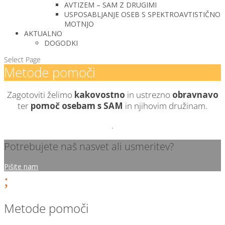
AVTIZEM – SAM Z DRUGIMI
USPOSABLJANJE OSEB S SPEKTROAVTISTIČNO
MOTNJO
AKTUALNO
DOGODKI
Select Page
Metode pomoči
Zagotoviti želimo
kakovostno
in
ustrezno
obravnavo
ter
pomoč osebam s SAM
in njihovim družinam.
.
Potrebujete naš nasvet ali usmeritev?
Pišite nam
;
Metode pomoči