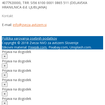
4077920000, TRR: SI56 6100 0001 0865 511 (DELAVSKA
HRANILNICA d.d. LJUBLJANA)
Kontakt
E-mail:
info@zveza-avtizem.si
Politika varovanja osebnih podatkov
Copyright © 2018 Zveza NVO za avtizem Slovenije
Slikovni material:
Freepik.com
, Pixabay.com, Unsplash.com.
Prijava na dogodek
×
Prijava na dogodek
×
Prijava na dogodek
×
Prijava na dogodek
×
Prijava na dogodek
×
Prijava na dogodek
×