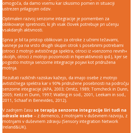
omogoča, da damo vsemu kar izkusimo pomen in situaciji
ustrezen prilagojen odziv.
Optimalen razvoj senzorne integracije je pomemben za
oblikovanje spretnosti, ki jih vsak človek potrebuje pri učenju
vsakdanjih aktivnosti.
Sprva je bil ta pristop oblikovan za otroke z učnimi težavami,
kasneje pa na vrsto drugih skupin otrok s posebnimi potrebami
(otroci z motnjo avtističnega spektra, otroci iz »senzorno revnih«
okoljih, otroci z motnjo pozornosti in hiperaktivnosti ipd.), kjer se
pogosto motnja senzorne integracije pojavi kot pridružena
motnja.
Rezultati različnih raziskav kažejo, da imajo osebe z motnjo
avtističnega spektra kar v 90% pridružene posebnosti na področju
senzorne integracije (APA, 2003; Ornitz, 1989; Tomcheck in Dunn,
2005; Keitz in Dunn, 1997; Watling in sod., 2001, Leekam in sod.,
2011, Schaaf in Benevides, 2012).
V zadnjem času
se terapija senzorne integracije širi tudi na
odrasle osebe
– z demenco, z motnjami v duševnem razvoju, z
motnjami v duševnem zdravju (Sensory integration Network
Ireland&UK).