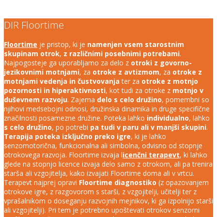
DIR Floortime
Floortime
je pristop, ki je
namenjen vsem starostnim
skupinam otrok
,
z različnimi posebnimi potrebami
.
Najpogosteje ga uporabljamo za delo z
otroki z govorno-
jezikovnimi motnjami
, za
otroke z avtizmom
, za
otroke z
motnjami vedenja in čustvovanja
ter za
otroke z motnjo
pozornosti in hiperaktivnosti
, kot tudi za otroke z
motnjo v
duševnem razvoju
. Zajema
delo s celo družino
, pomembni so
njihovi medsebojni odnosi, družinska dinamika in druge specifične
značilnosti posamezne družine. Poteka lahko
individualno
, lahko
s celo družino
, po potrebi
pa tudi v paru ali v manjši skupini
.
Terapija poteka izključno preko igre
, ki je lahko
senzomotorična, funkcionalna ali simbolna, odvisno od stopnje
otrokovega razvoja. Floortime izvaja l
icenčni terapevt
, ki lahko
glede na stopnjo licence izvaja delo samo z otrokom, ali pa trenira
starša ali vzgojitelja, kako izvajati Floortime doma ali v vrtcu.
Terapevt najprej opravi
Floortime diagnostiko
(z opazovanjem
otrokove igre, z razgovorom s starši, z vzgojitelji, učitelji ter z
vprašalnikom o doseganju razvojnih mejnikov, ki ga izpolnijo starši
ali vzgojitelji). Pri tem je potrebno upoštevati otrokov senzorni