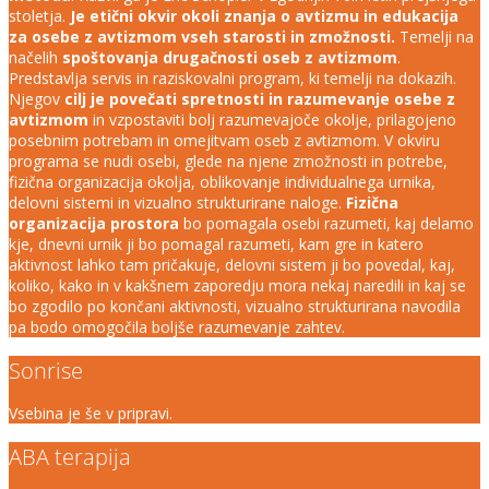
stoletja.
Je etični okvir okoli znanja o avtizmu in edukacija
za osebe z avtizmom vseh starosti in zmožnosti.
Temelji na
načelih
spoštovanja drugačnosti oseb z avtizmom
.
Predstavlja servis in raziskovalni program, ki temelji na dokazih.
Njegov
cilj je povečati spretnosti in razumevanje osebe z
avtizmom
in vzpostaviti bolj razumevajoče okolje, prilagojeno
posebnim potrebam in omejitvam oseb z avtizmom. V okviru
programa se nudi osebi, glede na njene zmožnosti in potrebe,
fizična organizacija okolja, oblikovanje individualnega urnika,
delovni sistemi in vizualno strukturirane naloge.
Fizična
organizacija prostora
bo pomagala osebi razumeti, kaj delamo
kje, dnevni urnik ji bo pomagal razumeti, kam gre in katero
aktivnost lahko tam pričakuje, delovni sistem ji bo povedal, kaj,
koliko, kako in v kakšnem zaporedju mora nekaj naredili in kaj se
bo zgodilo po končani aktivnosti, vizualno strukturirana navodila
pa bodo omogočila boljše razumevanje zahtev.
Sonrise
Vsebina je še v pripravi.
ABA terapija