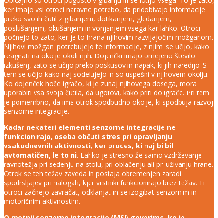
Običajno so otroci pogosto v gibanju in se lotijo vsega. To je zato,
ker imajo vsi otroci naravno potrebo, da pridobivajo informacije
preko svojih čutil z gibanjem, dotikanjem, gledanjem,
poslušanjem, okušanjem in vonjanjem vsega kar lahko. Otroci
počnejo to zato, ker je to hrana njihovim razvijajočim možganom.
Njihovi možgani potrebujejo te informacije, z njimi se učijo, kako
reagirati na okolje okoli njih. Dojenčki imajo omejeno število
izkušenj, zato se učijo preko poskusov in napak, ki jih naredijo. S
tem se učijo kako naj sodelujejo in so uspešni v njihovem okolju.
Ko dojenček hoče igračo, ki je zunaj njihovega dosega, mora
uporabiti vsa svoja čutila, da ugotovi, kako priti do igrače. Pri tem
je pomembno, da ima otrok spodbudno okolje, ki spodbuja razvoj
senzorne integracije.
Kadar nekateri elementi senzorne integracije ne
funkcionirajo, oseba občuti stres pri opravljanju
vsakodnevnih aktivnosti, ker proces, ki naj bi bil
avtomatičen, le to ni
. Lahko je stresno že samo vzdrževanje
ravnotežja pri sedenju na stolu, pri oblačenju ali pri uživanju hrane.
Otrok se teh težav zaveda in postaja obremenjen zaradi
spodrsljajev pri nalogah, kjer vrstniki funkcionirajo brez težav. Ti
otroci začnejo zavračat, odklanjat in se izogibat senzornim in
motoričnim aktivnostim.
O motnji senzorne integracije (MSI) govorimo, ko je