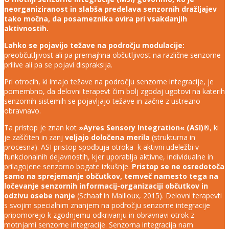
neorganiziranost in slabša predelava senzornih dražljajev
tako močna, da posameznika ovira pri vsakdanjih
aktivnostih.
Lahko se pojavijo težave na področju modulacije:
preobčutljivost ali pa premajhna občutljivost na različne senzorne
prilive ali pa se pojavi dispraksija.
Pri otrocih, ki imajo težave na področju senzorne integracije, je
pomembno, da delovni terapevt čim bolj zgodaj ugotovi na katerih
senzornih sistemih se pojavljajo težave in začne z ustrezno
obravnavo.
Ta pristop je znan kot
»Ayres Sensory Integration« (ASI)®
, ki
je zaščiten in zanj
veljajo določena merila
(strukturna in
procesna). ASI pristop spodbuja otroka k aktivni udeležbi v
funkcionalnih dejavnostih, kjer uporablja aktivne, individualne in
prilagojene senzorno bogate izkušnje.
Pristop se ne osredotoča
samo na sprejemanje občutkov, temveč namesto tega na
ločevanje senzornih informacij-organizaciji občutkov in
odzivu osebe nanje
(Schaaf in Mailloux, 2015). Delovni terapevti
s svojim specialnim znanjem na področju senzorne integracije
pripomorejo k zgodnjemu odkrivanju in obravnavi otrok z
motnjami senzorne integracije. Senzorna integracija nam