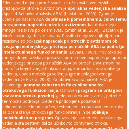
Eden izmed najbolj proučevanih ter učinkovitih vedenjskih
pristopov za otroke z avtizmom je
uporabna vedenjska analiza
(Applied Behavior Analysis; ABA) (L. Matson, 2009). Zgodnje
učenje po načelih ABA
doprinese k pomembnemu, celovitemu
in trajnemu napredku otrok z avtizmom
, kar dokazujejo
mnoge raziskave po celem svetu (Smith et al., 2000). Začetnik je
klinični psiholog dr. Ivar Lovaas. Rezultati njegove najbolj znane
raziskave so pokazali
napredek pri otrocih z avtizmom ob
izvajanju vedenjskega pristopa po načelih ABA na področju
intelektualnega funkcioniranja
(Lovaas, 1987). Prav tako so
mnoge druge raziskave pokazale pomemben napredek pri uporabi
vedenjskega pristopa po načelih ABA pri otrocih z avtizmom na
področju kognitivnega funkcioniranja, komunikacije, socialnega
vedenja, upada motečega vedenja, igre in prilagoditvenega
vedenja (De Rivera, 2008). Za obravnavo po načelih ABA je
bistvenega
pomena celostna in fleksibilna analiza
otrokovega funkcioniranja
. Osnoven
program se prilagodi
vsakemu otroku posebej
glede na otrokovo starost, potrebe
ter močna področja. Glede na pridobljene podatke iz
dokumentacije in od staršev, testiranjem in opazovanjem otroka
se oceni stanje otrokovega funkcioniranja in se
oblikuje
individualiziran program
. Opazovanje in merjenje otrokovega
vedenja sta sestavni del za učinkovito obravnavo otroka.
Optimalen pričetek za izvajanje obravnave je med 24 in 42