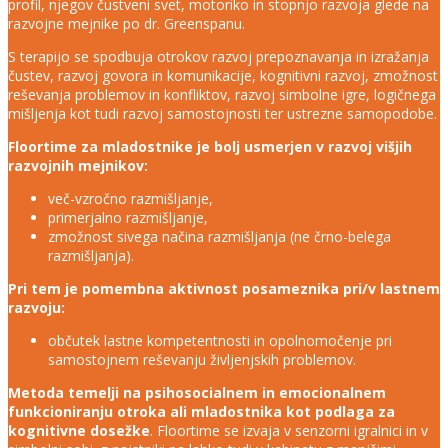
profil, njegov čustveni svet, motoriko in stopnjo razvoja glede na
razvojne mejnike po dr. Greenspanu.
S terapijo se spodbuja otrokov razvoj prepoznavanja in izražanja
čustev, razvoj govora in komunikacije, kognitivni razvoj, zmožnost
reševanja problemov in konfliktov, razvoj simbolne igre, logičnega
mišljenja kot tudi razvoj samostojnosti ter ustrezne samopodobe.
Floortime za mladostnike je bolj usmerjen v razvoj višjih
razvojnih mejnikov:
več-vzročno razmišljanje,
primerjalno razmišljanje,
zmožnost sivega načina razmišljanja (ne črno-belega
razmišljanja).
Pri tem je pomembna aktivnost posameznika pri/v lastnem
razvoju:
občutek lastne kompetentnosti in opolnomočenje pri
samostojnem reševanju življenjskih problemov.
Metoda temelji na psihosocialnem in emocionalnem
funkcioniranju otroka ali mladostnika kot podlaga za
kognitivne dosežke
. Floortime se izvaja v senzorni igralnici in v