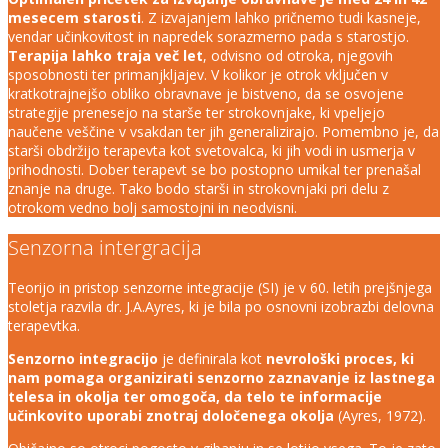
mesecem starosti
. Z izvajanjem lahko pričnemo tudi kasneje,
vendar učinkovitost in napredek sorazmerno pada s starostjo.
Terapija lahko traja več let
, odvisno od otroka, njegovih
sposobnosti ter primanjkljajev. V kolikor je otrok vključen v
kratkotrajnejšo obliko obravnave je bistveno, da se osvojene
strategije prenesejo na starše ter strokovnjake, ki vpeljejo
naučene veščine v vsakdan ter jih generalizirajo. Pomembno je, da
starši obdržijo terapevta kot svetovalca, ki jih vodi in usmerja v
prihodnosti. Dober terapevt se bo postopno umikal ter prenašal
znanje na druge. Tako bodo starši in strokovnjaki pri delu z
otrokom vedno bolj samostojni in neodvisni.
Senzorna intergracija
Teorijo in pristop senzorne integracije (SI) je v 60. letih prejšnjega
stoletja razvila dr. J.A.Ayres, ki je bila po osnovni izobrazbi delovna
terapevtka.
Senzorno integracijo
je definirala kot
nevrološki proces, ki
nam pomaga organizirati senzorno zaznavanje iz lastnega
telesa in okolja ter omogoča, da telo te informacije
učinkovito uporabi znotraj določenega okolja
(Ayres, 1972).