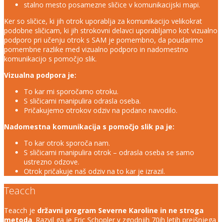
stalno mesto posamezne sličice v komunikacijski mapi.
Ker so sličice, ki jih otrok uporablja za komunikacijo velikokrat
podobne sličicam, ki jih strokovni delavci uporabljamo kot vizualno
podporo pri učenju otrok s SAM je pomembno, da poudarimo
pomembne razlike med vizualno podporo in nadomestno
komunikacijo s pomočjo slik.
Vizualna podpora je:
To kar mi sporočamo otroku.
S sličicami manipulira odrasla oseba.
Pričakujemo otrokov odziv na podano navodilo.
Nadomestna komunikacija s pomočjo slik pa je:
To kar otrok sporoča nam.
S sličicami manipulira otrok – odrasla oseba se samo
ustrezno odzove.
Otrok pričakuje naš odziv na to kar je izrazil.
Teacch
Teacch je
državni program Severne Karoline in ne stroga
metoda
. Razvil ga je Eric Schopler v zgodnjih 70ih letih prejšnjega