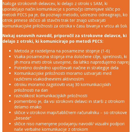
Naloga strokovnih delavcev, ki delajo z otroki s SAM, ki
uporabljajo način komunikacije s pomočjo izmenjave sličic po
metodi PECS pa je, da poznajo metodo, ustrezno odreagirajo, ko
otrok prinese sličico ali stavčni trak ter znajo ustvarjati
komunikacijske priložnosti za otroka v času bivanja v vrtcu ali šoli.
Nekaj osnovnih navodil, priporočil za strokovne delavce, ki
delajo z otroki, ki komunicirajo po metodi PECS:
Metoda je razdeljena na posamezne stopnje (1-6)
Vsaka posamezna stopnja ima določene cilje, spretnosti, ki
jih mora imeti otrok usvojene, da lahko napredujemo naprej
Potrebno dosledno upoštevati načine in strategije dela
Komunikacijske priložnosti moramo ustvarjati med
različnimi vsakodnevnimi aktivnostm
otroku moramo zagotoviti vsaj 30 komunikacijskih
priložnosti na dan
raznolikost komunikacijskih priložnosti
pomembno je, da vsi strokovni delavci in starši z otrokom
delamo enako
sličice v otrokovi mapi/tabličnem računalniku – so otrokove
„besede“
sličice niso namenjene podajanju navodil/ vizualni podpori
naše verbalne komunikacije z otrokom