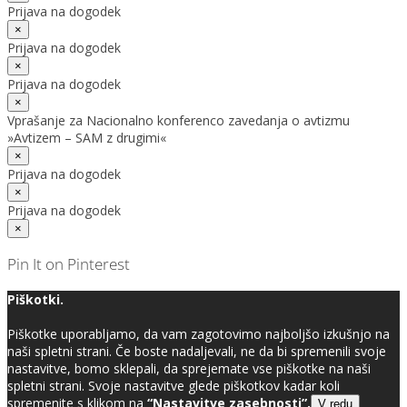
Prijava na dogodek
×
Prijava na dogodek
×
Prijava na dogodek
×
Vprašanje za Nacionalno konferenco zavedanja o avtizmu
»Avtizem – SAM z drugimi«
×
Prijava na dogodek
×
Prijava na dogodek
×
Pin It on Pinterest
Piškotki.
Piškotke uporabljamo, da vam zagotovimo najboljšo izkušnjo na
naši spletni strani. Če boste nadaljevali, ne da bi spremenili svoje
nastavitve, bomo sklepali, da sprejemate vse piškotke na naši
spletni strani. Svoje nastavitve glede piškotkov kadar koli
spremenite s klikom na
“Nastavitve zasebnosti”.
V redu