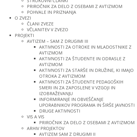
STROKOVNI ČLANKI
PRIROČNIK ZA DELO Z OSEBAMI Z AVTIZMOM
POHVALE IN PRIZNANJA
O ZVEZI
ČLANI ZVEZE
VČLANITEV V ZVEZO
PROJEKTI
AVTIZEM – SAM Z DRUGIMI III
AKTIVNOSTI ZA OTROKE IN MLADOSTNIKE Z
AVTIZMOM
AKTIVNOSTI ZA ŠTUDENTE IN ODRASLE Z
AVTIZMOM
AKTIVNOSTI ZA STARŠE IN DRUŽINE, KI IMAJO
OTROKA Z AVTIZMOM
AKTIVNOSTI ZA ŠTUDENTE PEDAGOŠKIH
SMERI IN ZA ZAPOSLENE V VZGOJI IN
IZOBRAŽEVANJU
INFORMIRANJE IN OBVEŠČANJE
UPORABNIKOV PROGRAMA IN ŠIRŠE JAVNOSTI
DRUGE AKTIVNOSTI
VIS A VIS
PRIROČNIK ZA DELO Z OSEBAMI Z AVTIZMOM
ARHIV PROJEKTOV
AVTIZEM SAM Z DRUGIMI II