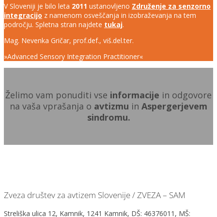
V Sloveniji je bilo leta
2011
ustanovljeno
Združenje za senzorno
integracijo
z namenom osveščanja in izobraževanja na tem
področju. Spletna stran najdete
tukaj
.
Mag. Nevenka Gričar, prof.def., viš.del.ter.
»Advanced Sensory Integration Practitioner«
Želimo vam ponuditi vse
informacije
in odgovore
na vaša vprašanja o
avtizmu
in
Aspergerjevem
sindromu.
Zveza društev za avtizem Slovenije / ZVEZA – SAM
Streliška ulica 12, Kamnik, 1241 Kamnik, DŠ: 46376011, MŠ: