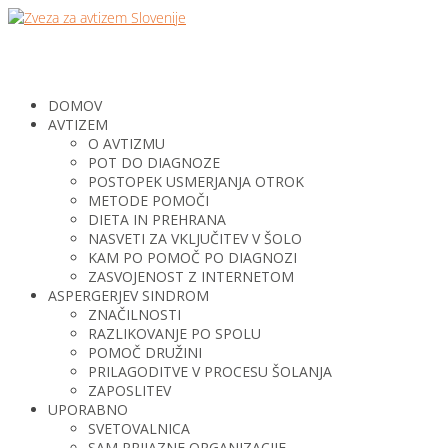
DOMOV
AVTIZEM
O AVTIZMU
POT DO DIAGNOZE
POSTOPEK USMERJANJA OTROK
METODE POMOČI
DIETA IN PREHRANA
NASVETI ZA VKLJUČITEV V ŠOLO
KAM PO POMOČ PO DIAGNOZI
ZASVOJENOST Z INTERNETOM
ASPERGERJEV SINDROM
ZNAČILNOSTI
RAZLIKOVANJE PO SPOLU
POMOČ DRUŽINI
PRILAGODITVE V PROCESU ŠOLANJA
ZAPOSLITEV
UPORABNO
SVETOVALNICA
SAM PRIJAZNE ORGANIZACIJE