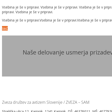
Vsebina je še v pripravi. Vsebina je še v pripravi. Vsebina je še v pripr
pripravi. Vsebina je še v pripravi.
Vsebina je še v pripravi.Vsebina je še v pripravi.Vsebina je še v priprav
Več
Naše delovanje usmerja prizadev
Zveza društev za avtizem Slovenije / ZVEZA – SAM
Streliška ulica 12, Kamnik, 1241 Kamnik, DŠ: 46376011, MŠ: 4077