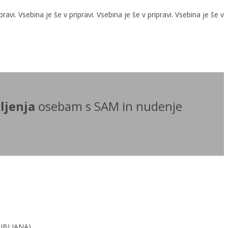
pravi. Vsebina je še v pripravi. Vsebina je še v pripravi. Vsebina je še v
ljenja
osebam s SAM in nudenje
JUBLJANA)