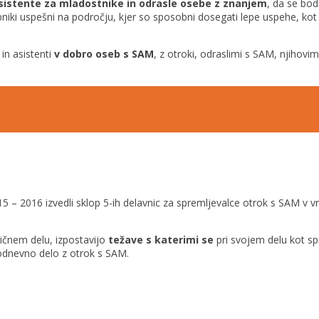
asistente za mladostnike in odrasle osebe
z znanjem
, da se bo
niki uspešni na področju, kjer so sposobni
dosegati lepe uspehe, kot
 in asistenti
v dobro oseb s SAM
, z
otroki, odraslimi s SAM, njihovim
5 – 2016 izvedli sklop 5-ih delavnic za spremljevalce otrok s SAM v vr
tičnem delu, izpostavijo
težave s katerimi se
pri svojem delu kot sp
odnevno delo z otrok s SAM.