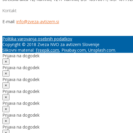
Kontakt
E-mail:
info@zveza-avtizem.si
Politika varovanja osebnih podatkov
Copyright © 2018 Zveza NVO za avtizem Slovenije
Slikovni material:
Freepik.com
, Pixabay.com, Unsplash.com.
Prijava na dogodek
×
Prijava na dogodek
×
Prijava na dogodek
×
Prijava na dogodek
×
Prijava na dogodek
×
Prijava na dogodek
×
Prijava na dogodek
×