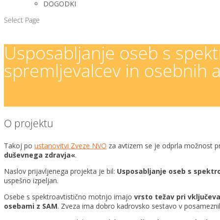
DOGODKI
Select Page
Usposabljanje oseb s spektr
spremljevalcev in osebnih 
O projektu
Takoj po
ustanovitvi Zveze NVO
za avtizem se je odprla možnost pri
duševnega zdravja«
.
Naslov prijavljenega projekta je bil:
Usposabljanje oseb s spektr
uspešno izpeljan.
Osebe s spektroavtistično motnjo imajo
vrsto težav pri vključev
osebami
z SAM
.
Zveza ima dobro kadrovsko sestavo v posameznih dr