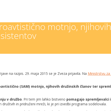
oavtistično motnjo, njihovih
asistentov
jave na razpis. 29.
maja 2015 se je Zveza prijavila. Na
Ministrstvu za
oavtistično (SAM) motnjo,
njihovih družinskih članov ter sprem
anju v družbo
. Pri tem jim lahko
bistveno
pomagajo spremljevalci i
uštvih in pridruženi mreži, ki je pri izvedbi
programa sodelovala.