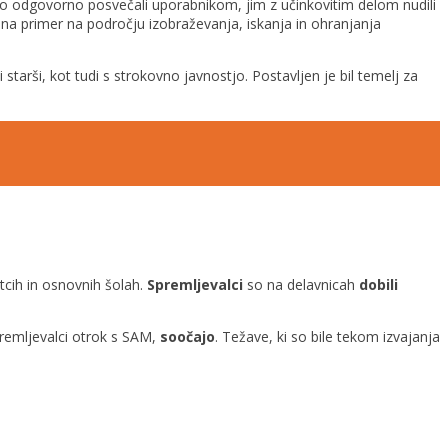
do odgovorno posvečali uporabnikom, jim z učinkovitim delom nudili
 na primer na področju izobraževanja, iskanja in ohranjanja
i starši, kot tudi s strokovno javnostjo.
Postavljen je bil temelj za
tcih in osnovnih šolah.
Spremljevalci
so na delavnicah
dobili
remljevalci otrok s SAM,
soočajo
. Težave, ki so bile tekom izvajanja