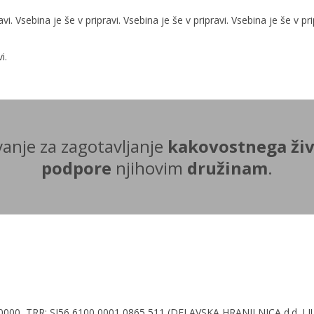
avi. Vsebina je še v pripravi. Vsebina je še v pripravi. Vsebina je še v pri
i.
anje za zagotavljanje
kakovostnega živ
podpore
njihovim
družinam
.
920000, TRR: SI56 6100 0001 0865 511 (DELAVSKA HRANILNICA d.d. L