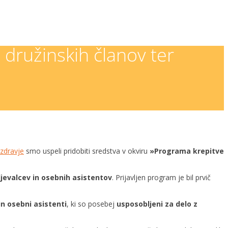
 družinskih članov ter
 zdravje
smo uspeli pridobiti sredstva v okviru
»Programa krepitve
ljevalcev in osebnih asistentov
. Prijavljen program je bil
prvič
n osebni asistenti
, ki so posebej
usposobljeni za delo z