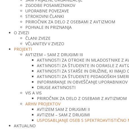
ZGODBE POSAMEZNIKOV
UPORABNE POVEZAVE
STROKOVNI ČLANKI
PRIROČNIK ZA DELO Z OSEBAMI Z AVTIZMOM
POHVALE IN PRIZNANJA
O ZVEZI
ČLANI ZVEZE
VČLANITEV V ZVEZO
PROJEKTI
AVTIZEM – SAM Z DRUGIMI III
AKTIVNOSTI ZA OTROKE IN MLADOSTNIKE Z 
AKTIVNOSTI ZA ŠTUDENTE IN ODRASLE Z AV
AKTIVNOSTI ZA STARŠE IN DRUŽINE, KI IMAJ
AKTIVNOSTI ZA ŠTUDENTE PEDAGOŠKIH SMERI 
INFORMIRANJE IN OBVEŠČANJE UPORABNIKOV 
DRUGE AKTIVNOSTI
VIS A VIS
PRIROČNIK ZA DELO Z OSEBAMI Z AVTIZMOM
ARHIV PROJEKTOV
AVTIZEM SAM Z DRUGIMI II
AVTIZEM – SAM Z DRUGIMI
USPOSABLJANJE OSEB S SPEKTROAVTISTIČNO
AKTUALNO