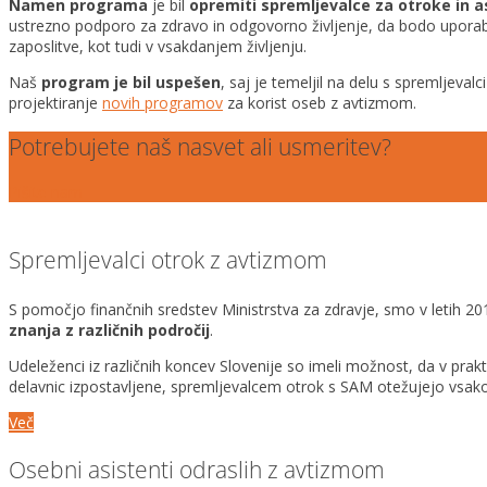
Namen programa
je bil
opremiti spremljevalce za otroke in 
ustrezno
podporo za zdravo in odgovorno življenje, da bodo uporab
zaposlitve, kot
tudi v vsakdanjem življenju.
Naš
program je bil uspešen
, saj je temeljil na delu s spremljevalci
projektiranje
novih programov
za korist oseb z avtizmom.
Potrebujete naš nasvet ali usmeritev?
Pišite nam
Spremljevalci otrok z avtizmom
S pomočjo finančnih sredstev Ministrstva za zdravje, smo v letih 201
znanja z različnih področij
.
Udeleženci iz različnih koncev Slovenije so imeli možnost, da v prak
delavnic izpostavljene, spremljevalcem otrok s SAM otežujejo vsak
Več
Osebni asistenti odraslih z avtizmom