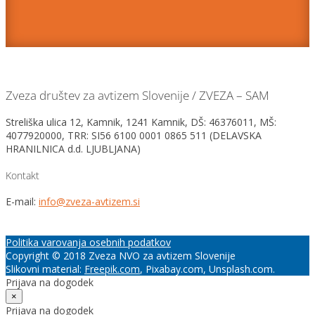
Zveza društev za avtizem Slovenije / ZVEZA – SAM
Streliška ulica 12, Kamnik, 1241 Kamnik, DŠ: 46376011, MŠ:
4077920000, TRR: SI56 6100 0001 0865 511 (DELAVSKA
HRANILNICA d.d. LJUBLJANA)
Kontakt
E-mail:
info@zveza-avtizem.si
Politika varovanja osebnih podatkov
Copyright © 2018 Zveza NVO za avtizem Slovenije
Slikovni material:
Freepik.com
, Pixabay.com, Unsplash.com.
Prijava na dogodek
×
Prijava na dogodek