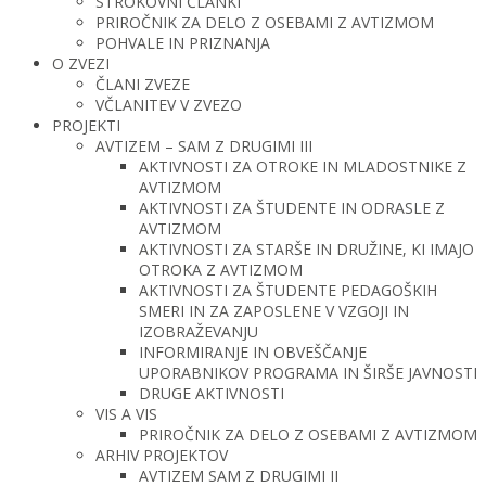
STROKOVNI ČLANKI
PRIROČNIK ZA DELO Z OSEBAMI Z AVTIZMOM
POHVALE IN PRIZNANJA
O ZVEZI
ČLANI ZVEZE
VČLANITEV V ZVEZO
PROJEKTI
AVTIZEM – SAM Z DRUGIMI III
AKTIVNOSTI ZA OTROKE IN MLADOSTNIKE Z
AVTIZMOM
AKTIVNOSTI ZA ŠTUDENTE IN ODRASLE Z
AVTIZMOM
AKTIVNOSTI ZA STARŠE IN DRUŽINE, KI IMAJO
OTROKA Z AVTIZMOM
AKTIVNOSTI ZA ŠTUDENTE PEDAGOŠKIH
SMERI IN ZA ZAPOSLENE V VZGOJI IN
IZOBRAŽEVANJU
INFORMIRANJE IN OBVEŠČANJE
UPORABNIKOV PROGRAMA IN ŠIRŠE JAVNOSTI
DRUGE AKTIVNOSTI
VIS A VIS
PRIROČNIK ZA DELO Z OSEBAMI Z AVTIZMOM
ARHIV PROJEKTOV
AVTIZEM SAM Z DRUGIMI II