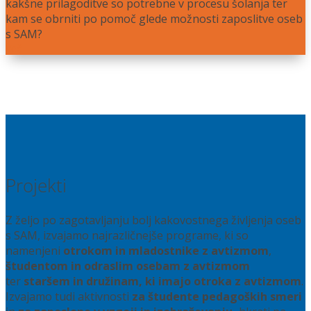
kakšne prilagoditve so potrebne v procesu šolanja ter
kam se obrniti po pomoč glede možnosti zaposlitve oseb
s SAM?
Več
Projekti
Z željo po zagotavljanju bolj kakovostnega življenja oseb
s SAM, izvajamo najrazličnejše programe, ki so
namenjeni
otrokom in mladostnike z avtizmom
,
študentom in odraslim osebam z avtizmom
ter
staršem in družinam, ki imajo otroka z avtizmom
.
Izvajamo tudi aktivnosti
za študente pedagoških smeri