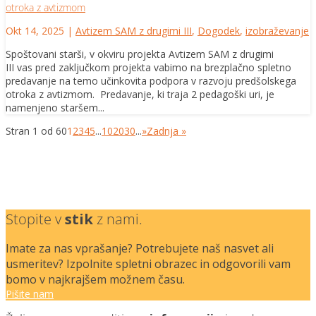
otroka z avtizmom
Okt 14, 2025
|
Avtizem SAM z drugimi III
,
Dogodek
,
izobraževanje
Spoštovani starši, v okviru projekta Avtizem SAM z drugimi
III vas pred zaključkom projekta vabimo na brezplačno spletno
predavanje na temo učinkovita podpora v razvoju predšolskega
otroka z avtizmom. Predavanje, ki traja 2 pedagoški uri, je
namenjeno staršem...
Stran 1 od 60
1
2
3
4
5
...
10
20
30
...
»
Zadnja »
Stopite v
stik
z nami.
Imate za nas vprašanje? Potrebujete naš nasvet ali
usmeritev? Izpolnite spletni obrazec in odgovorili vam
bomo v najkrajšem možnem času.
Pišite nam