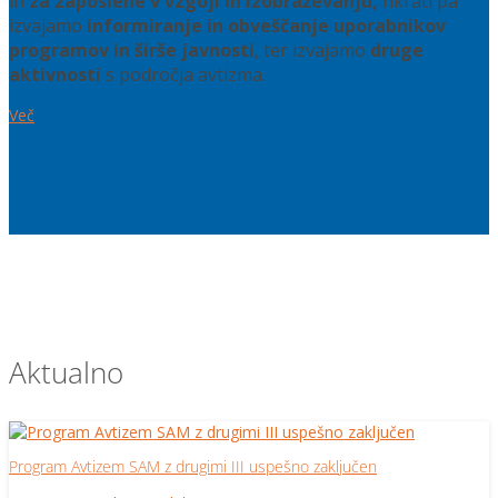
in
za zaposlene v vzgoji in izobraževanju,
hkrati pa
izvajamo
informiranje in obveščanje uporabnikov
programov in širše javnosti
, ter izvajamo
druge
aktivnosti
s področja avtizma.
Več
Aktualno
Program Avtizem SAM z drugimi III uspešno zaključen