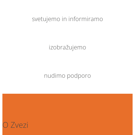
svetujemo in informiramo
izobražujemo
nudimo podporo
O Zvezi