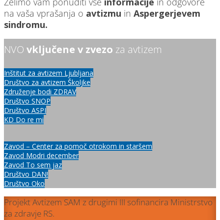
Želimo vam ponuditi vse
informacije
in odgovore
na vaša vprašanja o
avtizmu
in
Aspergerjevem
sindromu.
NVO
vključene v zvezo
za avtizem
Inštitut za avtizem Ljubljana
Društvo za avtizem Školjke
Združenje bodi ZDRAV
Društvo SNOP
Društvo ASPI
KD Do re mi
Zavod – Center za pomoč otrokom in staršem
Zavod Modri december
Zavod To sem jaz
Društvo DAN!
Društvo Oko
Projekt Avtizem SAM z drugimi III sofinancira Ministrstvo
za zdravje RS.