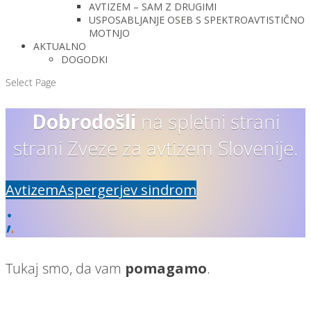
AVTIZEM – SAM Z DRUGIMI
USPOSABLJANJE OSEB S SPEKTROAVTISTIČNO
MOTNJO
AKTUALNO
DOGODKI
Select Page
Dobrodošli
na spletni strani
strani Zveze za avtizem Slovenije.
Avtizem
Aspergerjev sindrom
;
Tukaj smo, da vam
pomagamo
.