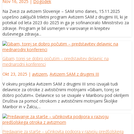
Nov 16, 2025
|
Dogodek
Na Zvezi za avtizem Slovenije – SAM smo danes, 15.11.2025
uspešno zaključili triletni program Avtizem SAM z drugimi III, ki je
potekal od leta 2023 do 2025 in ga je sofinanciralo Ministrstvo za
zdravje. Program je bil usmerjen v varovanje in krepitev
duševnega zdravja...
Gibam, torej se dobro počutim – predstavitev delavnic na
mednarodni konferenci
Okt 23, 2025
|
avtizem
,
Avtizem SAM z drugimi III
V okviru projekta Avtizem SAM z drugimi III smo izvajali tudi
delavnice za otroke z avtističnimi motnjami »Gibam, torej se
dobro počutim«. Delavnice so se izvajale v Mariboru pod okriljem
Društva za pomoč otrokom z avtističnimi motnjami Školjke
Maribor in v Žalcu,...
Predavanje za starše – učinkovita podpora v razvoju predšolskega