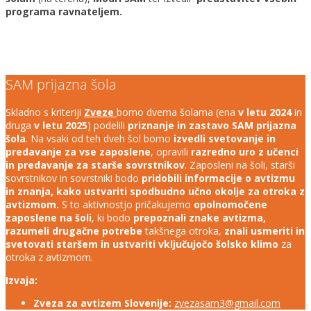
programa ravnateljem.
SAM prijazna šola
Skladno s kriteriji
Zveze
bomo dvema šolama (ena
v letu 2024
in
druga
v letu 2025
) podelili
priznanje in zastavo SAM prijazna
šola
. Na vsaki od teh dveh šol bomo
izvedli svetovanje in
predavanje za vse zaposlene
, opravili
razredno uro z učenci
in predavanje za starše sovrstnikov
. Zaposleni na šoli, starši
sovrstnikov in sovrstniki bodo
pridobili informacije o avtizmu
in znanja, kako ustvariti spodbudno učno okolje za otroka z
avtizmom.
S to aktivnostjo pričakujemo
opolnomočene
zaposlene na šoli
, ki bodo
prepoznali znake avtizma,
razumeli drugačne potrebe
takšnega otroka,
znali usmeriti in
svetovati staršem in ustvariti vključujočo šolsko klimo
za
otroka z avtizmom.
Izvaja:
Zveza za avtizem Slovenije:
zvezasam3@gmail.com