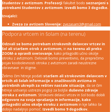
študentov z avtizmom
.
Profesorji
fakultet bodo
seznanjeni s
potrebami študentov z avtizmom
.
Izvedli
bomo 3 dogodke.
Izvajalci:
Zveza za avtizem Slovenije:
zvezasam3@gmail.com
Podpora vrtcem in šolam (na terenu)
Odzvali se bomo potrebam strokovnih delavcev vrtcev in
šol ali staršem otrok z avtizmom
, in
na terenu ali preko
ZOOM-a opravili svetovanje
, kako prilagoditi učno okolje
otroku z avtizmom. Delovali bomo preventivno, da preprečimo
pojav koobolevnosti otroka z avtizmom zaradi neustrezne
obravnave in stigme.
Želimo čim hitreje podati
staršem ali strokovnim delavcem v
vrtcih ali šolah informacije o značilnostih avtizma in
potrebnih ukrepih za rešitev nastale situacije
, da se čim
hitreje ustvarijo ustrezni pogoji za boljše
duševno zdravje
otroka z avtizmom
. Strokovni delavci vrtcev in šol bodo dobili
odgovore na svoja vprašanja in informacije, kako
prilagoditi učno okolje otroku z avtizmom
in kje lahko še
dobijo nadaljnjo pomoč.
Izvedli bomo 9 dogodkov.