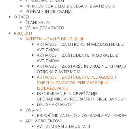
STROKOVNI ČLANKI
PRIROČNIK ZA DELO Z OSEBAMI Z AVTIZMOM
POHVALE IN PRIZNANJA
O ZVEZI
ČLANI ZVEZE
VČLANITEV V ZVEZO
PROJEKTI
AVTIZEM – SAM Z DRUGIMI III
AKTIVNOSTI ZA OTROKE IN MLADOSTNIKE Z
AVTIZMOM
AKTIVNOSTI ZA ŠTUDENTE IN ODRASLE Z
AVTIZMOM
AKTIVNOSTI ZA STARŠE IN DRUŽINE, KI IMAJO
OTROKA Z AVTIZMOM
AKTIVNOSTI ZA ŠTUDENTE PEDAGOŠKIH
SMERI IN ZA ZAPOSLENE V VZGOJI IN
IZOBRAŽEVANJU
INFORMIRANJE IN OBVEŠČANJE
UPORABNIKOV PROGRAMA IN ŠIRŠE JAVNOSTI
DRUGE AKTIVNOSTI
VIS A VIS
PRIROČNIK ZA DELO Z OSEBAMI Z AVTIZMOM
ARHIV PROJEKTOV
AVTIZEM SAM Z DRUGIMI II