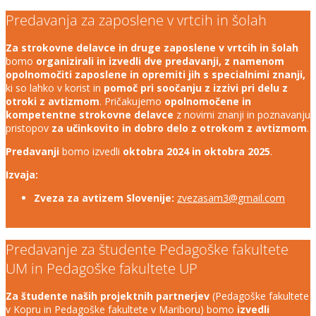
Predavanja za zaposlene v vrtcih in šolah
Za strokovne delavce in druge zaposlene v vrtcih in šolah
bomo
organizirali in izvedli dve predavanji, z namenom
opolnomočiti zaposlene in opremiti jih s specialnimi znanji,
ki so lahko v korist in
pomoč pri soočanju z izzivi pri delu z
otroki z avtizmom
. Pričakujemo
opolnomočene in
kompetentne strokovne delavce
z novimi znanji in poznavanju
pristopov
za učinkovito in dobro delo z otrokom z avtizmom
.
Predavanji
bomo izvedli
oktobra 2024 in oktobra 2025
.
Izvaja:
Zveza za avtizem Slovenije:
zvezasam3@gmail.com
Predavanje za študente Pedagoške fakultete
UM in Pedagoške fakultete UP
Za študente naših projektnih partnerjev
(Pedagoške fakultete
v Kopru in Pedagoške fakultete v Mariboru) bomo
izvedli