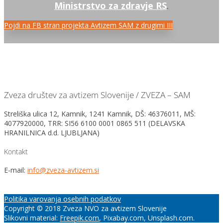
Ministrstvo za zdravje RS
.
Pojdi na FB stran projekta Avtizem SAM z drugimi III
Zveza društev za avtizem Slovenije / ZVEZA – SAM
Streliška ulica 12, Kamnik, 1241 Kamnik, DŠ: 46376011, MŠ:
4077920000, TRR: SI56 6100 0001 0865 511 (DELAVSKA
HRANILNICA d.d. LJUBLJANA)
Kontakt
E-mail:
info@zveza-avtizem.si
Politika varovanja osebnih podatkov
Copyright © 2018 Zveza NVO za avtizem Slovenije
Slikovni material:
Freepik.com
, Pixabay.com, Unsplash.com.