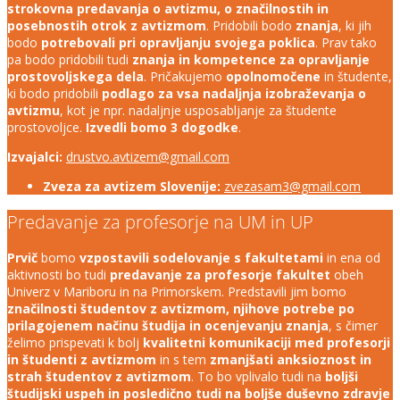
strokovna predavanja o avtizmu, o značilnostih in
posebnostih otrok z avtizmom
. Pridobili bodo
znanja
, ki jih
bodo
potrebovali pri opravljanju svojega poklica
. Prav tako
pa bodo pridobili tudi
znanja in kompetence za opravljanje
prostovoljskega dela
. Pričakujemo
opolnomočene
in študente,
ki bodo pridobili
podlago za vsa nadaljnja izobraževanja o
avtizmu
, kot je npr. nadaljnje usposabljanje za študente
prostovoljce.
Izvedli bomo 3 dogodke
.
Izvajalci:
drustvo.avtizem@gmail.com
Zveza za avtizem Slovenije:
zvezasam3@gmail.com
Predavanje za profesorje na UM in UP
Prvič
bomo
vzpostavili sodelovanje s fakultetami
in ena od
aktivnosti bo tudi
predavanje za profesorje fakultet
obeh
Univerz v Mariboru in na Primorskem. Predstavili jim bomo
značilnosti študentov z avtizmom, njihove potrebe po
prilagojenem načinu študija in ocenjevanju znanja
, s čimer
želimo prispevati k bolj
kvalitetni komunikaciji med profesorji
in študenti z avtizmom
in s tem
zmanjšati anksioznost in
strah študentov z avtizmom
. To bo vplivalo tudi na
boljši
študijski uspeh in posledično tudi na boljše duševno zdravje