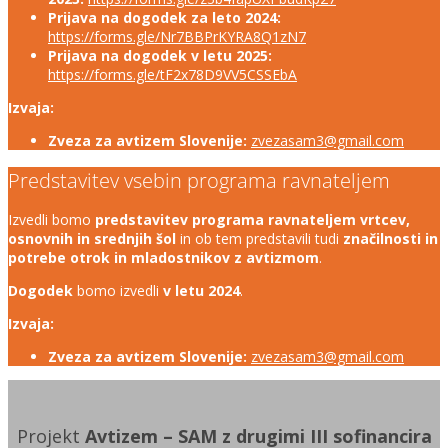
Prijava na dogodek za leto 2024:
https://forms.gle/Nr7BBPrKYRA8Q1zN7
Prijava na dogodek v letu 2025:
https://forms.gle/tF2x78D9VV5CSSEbA
Izvaja:
Zveza za avtizem Slovenije:
zvezasam3@gmail.com
Predstavitev vsebin programa ravnateljem
Izvedli bomo
predstavitev programa ravnateljem vrtcev,
osnovnih in srednjih šol
in ob tem predstavili tudi
značilnosti in
potrebe otrok in mladostnikov z avtizmom
.
Dogodek
bomo izvedli
v letu 2024
.
Izvaja:
Zveza za avtizem Slovenije:
zvezasam3@gmail.com
Projekt
Avtizem – SAM z drugimi III
sofinancira