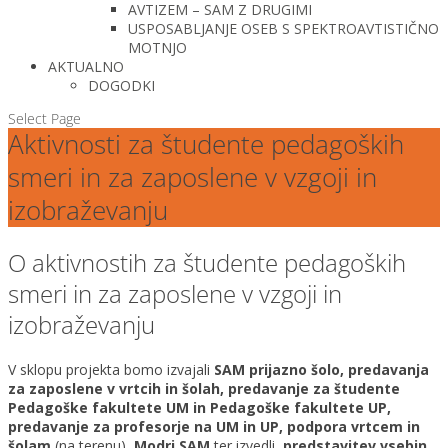
AVTIZEM – SAM Z DRUGIMI
USPOSABLJANJE OSEB S SPEKTROAVTISTIČNO
MOTNJO
AKTUALNO
DOGODKI
Select Page
Aktivnosti za študente pedagoških
smeri in za zaposlene v vzgoji in
izobraževanju
O aktivnostih za študente pedagoških
smeri in za zaposlene v vzgoji in
izobraževanju
V sklopu projekta bomo izvajali
SAM prijazno šolo, p
redavanja
za zaposlene v vrtcih in šolah, p
redavanje za študente
Pedagoške fakultete UM in Pedagoške fakultete UP,
p
redavanje za profesorje na UM in UP, p
odpora vrtcem in
šolam
(na terenu),
Modri SAM
ter izvedli
predstavitev vsebin