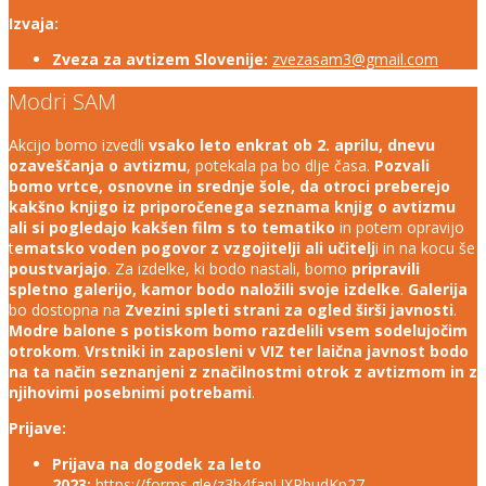
Izvaja:
Zveza za avtizem Slovenije:
zvezasam3@gmail.com
Modri SAM
Akcijo bomo izvedli
vsako leto enkrat ob 2. aprilu, dnevu
ozaveščanja o avtizmu
, potekala pa bo dlje časa.
Pozvali
bomo vrtce, osnovne in srednje šole, da otroci preberejo
kakšno knjigo iz priporočenega seznama knjig o avtizmu
ali si pogledajo kakšen film s to tematiko
in potem opravijo
t
ematsko voden pogovor z vzgojitelji ali učitelj
i in na kocu še
poustvarjajo
. Za izdelke, ki bodo nastali, bomo
pripravili
spletno galerijo, kamor bodo naložili svoje izdelke
.
Galerija
bo dostopna na
Zvezini spleti strani za ogled širši javnosti
.
Modre balone s potiskom bomo razdelili vsem sodelujočim
otrokom
.
Vrstniki in zaposleni v VIZ ter laična javnost bodo
na ta način seznanjeni z značilnostmi otrok z avtizmom in z
njihovimi posebnimi potrebami
.
Prijave:
Prijava na dogodek za leto
2023:
https://forms.gle/z3b4fapUXPbudKp27