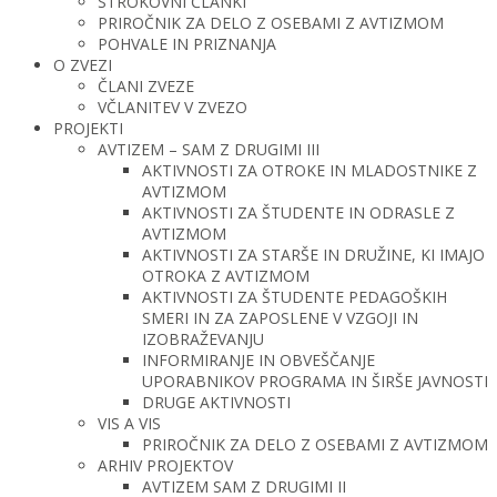
STROKOVNI ČLANKI
PRIROČNIK ZA DELO Z OSEBAMI Z AVTIZMOM
POHVALE IN PRIZNANJA
O ZVEZI
ČLANI ZVEZE
VČLANITEV V ZVEZO
PROJEKTI
AVTIZEM – SAM Z DRUGIMI III
AKTIVNOSTI ZA OTROKE IN MLADOSTNIKE Z
AVTIZMOM
AKTIVNOSTI ZA ŠTUDENTE IN ODRASLE Z
AVTIZMOM
AKTIVNOSTI ZA STARŠE IN DRUŽINE, KI IMAJO
OTROKA Z AVTIZMOM
AKTIVNOSTI ZA ŠTUDENTE PEDAGOŠKIH
SMERI IN ZA ZAPOSLENE V VZGOJI IN
IZOBRAŽEVANJU
INFORMIRANJE IN OBVEŠČANJE
UPORABNIKOV PROGRAMA IN ŠIRŠE JAVNOSTI
DRUGE AKTIVNOSTI
VIS A VIS
PRIROČNIK ZA DELO Z OSEBAMI Z AVTIZMOM
ARHIV PROJEKTOV
AVTIZEM SAM Z DRUGIMI II