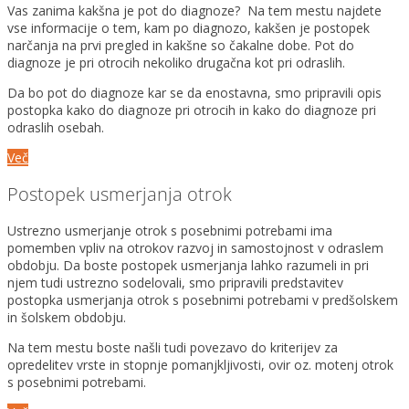
Vas zanima kakšna je pot do diagnoze? Na tem mestu najdete
vse informacije o tem, kam po diagnozo, kakšen je postopek
narčanja na prvi pregled in kakšne so čakalne dobe. Pot do
diagnoze je pri otrocih nekoliko drugačna kot pri odraslih.
Da bo pot do diagnoze kar se da enostavna, smo pripravili opis
postopka kako do diagnoze pri otrocih in kako do diagnoze pri
odraslih osebah.
Več
Postopek usmerjanja otrok
Ustrezno usmerjanje otrok s posebnimi potrebami ima
pomemben vpliv na otrokov razvoj in samostojnost v odraslem
obdobju. Da boste postopek usmerjanja lahko razumeli in pri
njem tudi ustrezno sodelovali, smo pripravili predstavitev
postopka usmerjanja otrok s posebnimi potrebami v predšolskem
in šolskem obdobju.
Na tem mestu boste našli tudi povezavo do kriterijev za
opredelitev vrste in stopnje pomanjkljivosti, ovir oz. motenj otrok
s posebnimi potrebami.