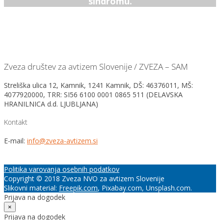
sindromu.
Zveza društev za avtizem Slovenije / ZVEZA – SAM
Streliška ulica 12, Kamnik, 1241 Kamnik, DŠ: 46376011, MŠ:
4077920000, TRR: SI56 6100 0001 0865 511 (DELAVSKA
HRANILNICA d.d. LJUBLJANA)
Kontakt
E-mail:
info@zveza-avtizem.si
Politika varovanja osebnih podatkov
Copyright © 2018 Zveza NVO za avtizem Slovenije
Slikovni material:
Freepik.com
, Pixabay.com, Unsplash.com.
Prijava na dogodek
×
Prijava na dogodek