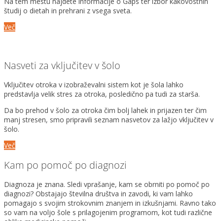
Na tem mestu najdete informacije o Gaps ter izbor kakovostnih
študij o dietah in prehrani z vsega sveta.
Več
Nasveti za vključitev v šolo
Vključitev otroka v izobraževalni sistem kot je šola lahko
predstavlja velik stres za otroka, posledično pa tudi za starša.
Da bo prehod v šolo za otroka čim bolj lahek in prijazen ter čim
manj stresen, smo pripravili seznam nasvetov za lažjo vključitev v
šolo.
Več
Kam po pomoč po diagnozi
Diagnoza je znana. Sledi vprašanje, kam se obrniti po pomoč po
diagnozi? Obstajajo številna društva in zavodi, ki vam lahko
pomagajo s svojim strokovnim znanjem in izkušnjami. Ravno tako
so vam na voljo šole s prilagojenim programom, kot tudi različne