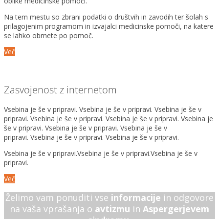
oblike medicinske pomoči.
Na tem mestu so zbrani podatki o društvih in zavodih ter šolah s
prilagojenim programom in izvajalci medicinske pomoči, na katere
se lahko obrnete po pomoč.
Več
Zasvojenost z internetom
Vsebina je še v pripravi. Vsebina je še v pripravi. Vsebina je še v
pripravi. Vsebina je še v pripravi. Vsebina je še v pripravi. Vsebina je
še v pripravi. Vsebina je še v pripravi. Vsebina je še v
pripravi. Vsebina je še v pripravi. Vsebina je še v pripravi.
Vsebina je še v pripravi.Vsebina je še v pripravi.Vsebina je še v
pripravi.
Več
Želimo vam ponuditi vse
informacije
in odgovore
na vaša vprašanja o
avtizmu
in
Aspergerjevem