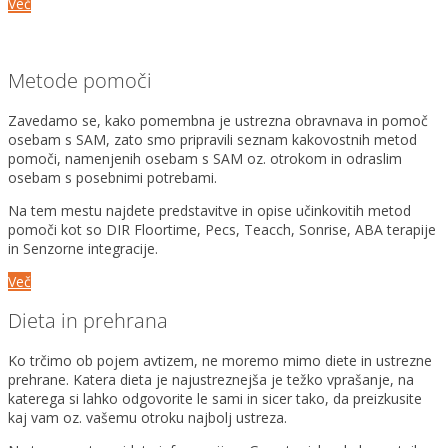
Več
Metode pomoči
Zavedamo se, kako pomembna je ustrezna obravnava in pomoč
osebam s SAM, zato smo pripravili seznam kakovostnih metod
pomoči, namenjenih osebam s SAM oz. otrokom in odraslim
osebam s posebnimi potrebami.
Na tem mestu najdete predstavitve in opise učinkovitih metod
pomoči kot so DIR Floortime, Pecs, Teacch, Sonrise, ABA terapije
in Senzorne integracije.
Več
Dieta in prehrana
Ko trčimo ob pojem avtizem, ne moremo mimo diete in ustrezne
prehrane. Katera dieta je najustreznejša je težko vprašanje, na
katerega si lahko odgovorite le sami in sicer tako, da preizkusite
kaj vam oz. vašemu otroku najbolj ustreza.