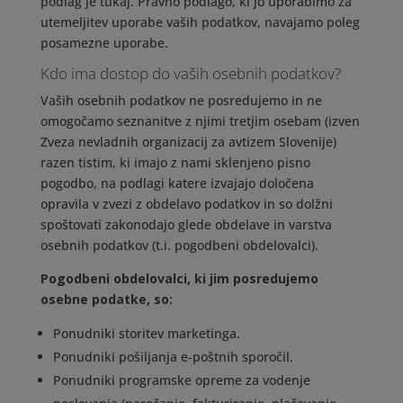
podlag je tukaj. Pravno podlago, ki jo uporabimo za
utemeljitev uporabe vaših podatkov, navajamo poleg
posamezne uporabe.
Kdo ima dostop do vaših osebnih podatkov?
Vaših osebnih podatkov ne posredujemo in ne
omogočamo seznanitve z njimi tretjim osebam (izven
Zveza nevladnih organizacij za avtizem Slovenije)
razen tistim, ki imajo z nami sklenjeno pisno
pogodbo, na podlagi katere izvajajo določena
opravila v zvezi z obdelavo podatkov in so dolžni
spoštovati zakonodajo glede obdelave in varstva
osebnih podatkov (t.i. pogodbeni obdelovalci).
Pogodbeni obdelovalci, ki jim posredujemo
osebne podatke, so:
Ponudniki storitev marketinga.
Ponudniki pošiljanja e-poštnih sporočil.
Ponudniki programske opreme za vodenje