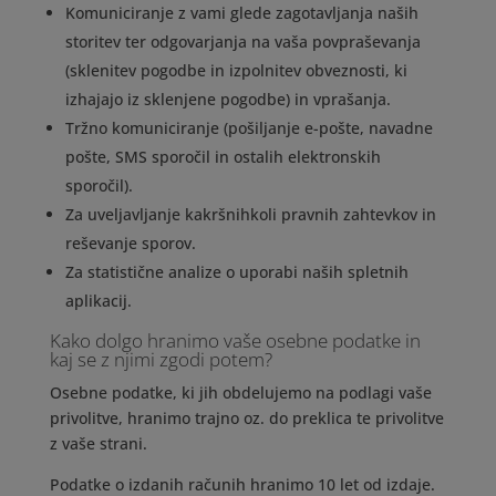
Komuniciranje z vami glede zagotavljanja naših
storitev ter odgovarjanja na vaša povpraševanja
(sklenitev pogodbe in izpolnitev obveznosti, ki
izhajajo iz sklenjene pogodbe) in vprašanja.
Tržno komuniciranje (pošiljanje e-pošte, navadne
pošte, SMS sporočil in ostalih elektronskih
sporočil).
Za uveljavljanje kakršnihkoli pravnih zahtevkov in
reševanje sporov.
Za statistične analize o uporabi naših spletnih
aplikacij.
Kako dolgo hranimo vaše osebne podatke in
kaj se z njimi zgodi potem?
Osebne podatke, ki jih obdelujemo na podlagi vaše
privolitve, hranimo trajno oz. do preklica te privolitve
z vaše strani.
Podatke o izdanih računih hranimo 10 let od izdaje.