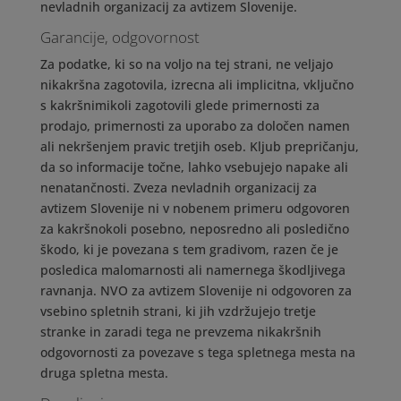
nevladnih organizacij za avtizem Slovenije.
Garancije, odgovornost
Za podatke, ki so na voljo na tej strani, ne veljajo
nikakršna zagotovila, izrecna ali implicitna, vključno
s kakršnimikoli zagotovili glede primernosti za
prodajo, primernosti za uporabo za določen namen
ali nekršenjem pravic tretjih oseb. Kljub prepričanju,
da so informacije točne, lahko vsebujejo napake ali
nenatančnosti. Zveza nevladnih organizacij za
avtizem Slovenije ni v nobenem primeru odgovoren
za kakršnokoli posebno, neposredno ali posledično
škodo, ki je povezana s tem gradivom, razen če je
posledica malomarnosti ali namernega škodljivega
ravnanja. NVO za avtizem Slovenije ni odgovoren za
vsebino spletnih strani, ki jih vzdržujejo tretje
stranke in zaradi tega ne prevzema nikakršnih
odgovornosti za povezave s tega spletnega mesta na
druga spletna mesta.