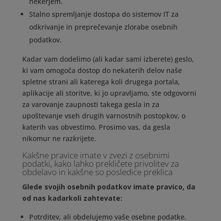
hekerjem.
Stalno spremljanje dostopa do sistemov IT za
odkrivanje in preprečevanje zlorabe osebnih
podatkov.
Kadar vam dodelimo (ali kadar sami izberete) geslo,
ki vam omogoča dostop do nekaterih delov naše
spletne strani ali katerega koli drugega portala,
aplikacije ali storitve, ki jo upravljamo, ste odgovorni
za varovanje zaupnosti takega gesla in za
upoštevanje vseh drugih varnostnih postopkov, o
katerih vas obvestimo. Prosimo vas, da gesla
nikomur ne razkrijete.
Kakšne pravice imate v zvezi z osebnimi
podatki, kako lahko prekličete privolitev za
obdelavo in kakšne so posledice preklica
Glede svojih osebnih podatkov imate pravico, da
od nas kadarkoli zahtevate:
Potrditev, ali obdelujemo vaše osebne podatke.