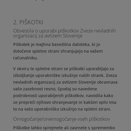
2. PIŠKOTKI
Obvestila o uporabi piškotkov Zveze nevladnih
organizacij za avtizem Slovenije
Piškotek je majhna besedilna datoteka, ki jo
določene spletne strani shranjujejo na vašem
računalniku.
V okviru te spletne strani se piškotki uporabljajo za
izboljšanje uporabniške izkušnje naših strank. Zveza
nevladnih organizacij za avtizem Slovenije obravnava
vašo zasebnost resno. Spodaj so navedene
podrobnosti uporabljenih piškotkov, navodila kako
se prepreči njihovo shranjevanje in kakšen vpliv ima
to na vašo uporabniško izkušnjo na spletni strani.
Omogočanje/onemogočanje vseh piškotkov
Piškotke lahko sprejmete ali zavrnete s spremembo