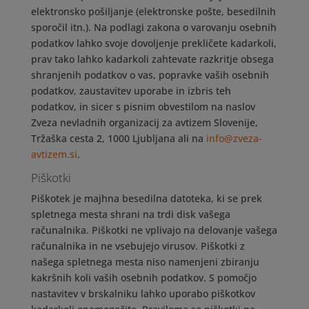
elektronsko pošiljanje (elektronske pošte, besedilnih
sporočil itn.). Na podlagi zakona o varovanju osebnih
podatkov lahko svoje dovoljenje prekličete kadarkoli,
prav tako lahko kadarkoli zahtevate razkritje obsega
shranjenih podatkov o vas, popravke vaših osebnih
podatkov, zaustavitev uporabe in izbris teh
podatkov, in sicer s pisnim obvestilom na naslov
Zveza nevladnih organizacij za avtizem Slovenije,
Tržaška cesta 2, 1000 Ljubljana ali na
info@zveza-
avtizem.si
.
Piškotki
Piškotek je majhna besedilna datoteka, ki se prek
spletnega mesta shrani na trdi disk vašega
računalnika. Piškotki ne vplivajo na delovanje vašega
računalnika in ne vsebujejo virusov. Piškotki z
našega spletnega mesta niso namenjeni zbiranju
kakršnih koli vaših osebnih podatkov. S pomočjo
nastavitev v brskalniku lahko uporabo piškotkov