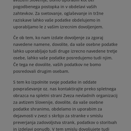
pogodbenega postopka in v obdelavi vaših
zahtevkov. Za svetovanje, oglaševanje in tržne
raziskave lahko vaše podatke obdelujemo in
uporabljamo le z vašim izrecnim dovoljenjem.
Če ob tem, ko nam izdate dovoljenje za zgoraj
navedene namene, dovolite, da vaše osebne podatke
lahko uporabljajo tudi druge izrecno navedene tretje
osebe, lahko vaše podatke posredujemo tudi njim.
Če tega ne dovolite, vaših podatkov ne bomo
posredovali drugim osebam.
S tem ko izpolnite svoje podatke in oddate
povpraševanje oz. nas kontaktirajte preko spletnega
obrazca na spletni strani Zveza nevladnih organizacij
za avtizem Slovenije, dovolite, da vaše osebne
podatke shranimo, obdelamo in uporabim za
dejavnosti v zvezi s skrbjo za stranke v smislu
preverjanja zadovoljstva strank, podatkov o storitvah
in izdelavi ponudb. V tem smislu dovoljujete tudi