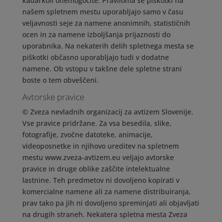
kadarkoli onemogočite. Praviloma se piškotki na
našem spletnem mestu uporabljajo samo v času
veljavnosti seje za namene anonimnih, statističnih
ocen in za namene izboljšanja prijaznosti do
uporabnika. Na nekaterih delih spletnega mesta se
piškotki občasno uporabljajo tudi v dodatne
namene. Ob vstopu v takšne dele spletne strani
boste o tem obveščeni.
Avtorske pravice
© Zveza nevladnih organizacij za avtizem Slovenije.
Vse pravice pridržane. Za vsa besedila, slike,
fotografije, zvočne datoteke, animacije,
videoposnetke in njihovo ureditev na spletnem
mestu www.zveza-avtizem.eu veljajo avtorske
pravice in druge oblike zaščite intelektualne
lastnine. Teh predmetov ni dovoljeno kopirati v
komercialne namene ali za namene distribuiranja,
prav tako pa jih ni dovoljeno spreminjati ali objavljati
na drugih straneh. Nekatera spletna mesta Zveza