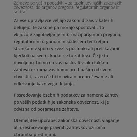
Zahteve po vaših podatkih – za izpolnitev naših zakonskih
obveznosti do organov pregona, regulatornih organov in
sodišč
Za vse upravljavce veljajo zakoni držav, v katerih
delujejo, te zakone pa morajo spoštovati. To
vključuje zagotavljanje informacij organom pregona,
regulatornim organom in sodiščem ter tretjim
strankam v sporu v zvezi s postopki ali preiskavami
kjerkoli na svetu, kadar se to zahteva. Če je to
dovoljeno, bomo na vas naslovili vsako takšno
zahtevo oziroma vas bomo pred našim odzivom
obvestili, razen če bi to oviralo preprečevanje ali
odkrivanje kaznivega dejanja.
Posredovanje osebnih podatkov za namene Zahtev
po vaših podatkih je zakonska obveznost, ki je
odvisna od posamezne zahteve.
Utemeljitev uporabe: Zakonska obveznost, vlaganje
ali uresničevanje pravnih zahtevkov oziroma
obramba pred njimi.