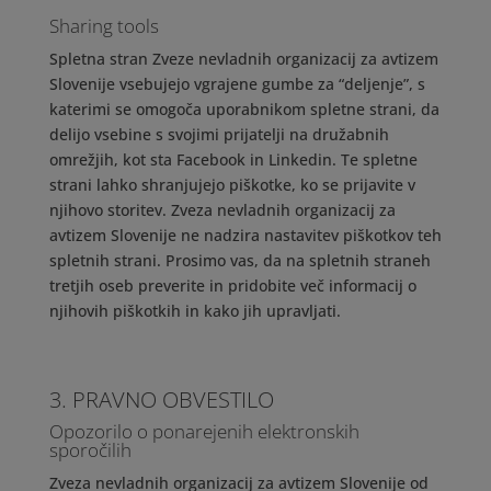
Sharing tools
Spletna stran Zveze nevladnih organizacij za avtizem
Slovenije vsebujejo vgrajene gumbe za “deljenje”, s
katerimi se omogoča uporabnikom spletne strani, da
delijo vsebine s svojimi prijatelji na družabnih
omrežjih, kot sta Facebook in Linkedin. Te spletne
strani lahko shranjujejo piškotke, ko se prijavite v
njihovo storitev. Zveza nevladnih organizacij za
avtizem Slovenije ne nadzira nastavitev piškotkov teh
spletnih strani. Prosimo vas, da na spletnih straneh
tretjih oseb preverite in pridobite več informacij o
njihovih piškotkih in kako jih upravljati.
3. PRAVNO OBVESTILO
Opozorilo o ponarejenih elektronskih
sporočilih
Zveza nevladnih organizacij za avtizem Slovenije od