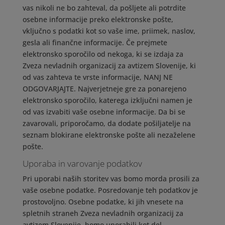
vas nikoli ne bo zahteval, da pošljete ali potrdite
osebne informacije preko elektronske pošte,
vključno s podatki kot so vaše ime, priimek, naslov,
gesla ali finančne informacije. Če prejmete
elektronsko sporočilo od nekoga, ki se izdaja za
Zveza nevladnih organizacij za avtizem Slovenije, ki
od vas zahteva te vrste informacije, NANJ NE
ODGOVARJAJTE. Najverjetneje gre za ponarejeno
elektronsko sporočilo, katerega izključni namen je
od vas izvabiti vaše osebne informacije. Da bi se
zavarovali, priporočamo, da dodate pošiljatelje na
seznam blokirane elektronske pošte ali nezaželene
pošte.
Uporaba in varovanje podatkov
Pri uporabi naših storitev vas bomo morda prosili za
vaše osebne podatke. Posredovanje teh podatkov je
prostovoljno. Osebne podatke, ki jih vnesete na
spletnih straneh Zveza nevladnih organizacij za
avtizem Slovenije, bomo uporabili kot del