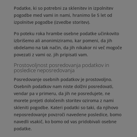
Podatke, ki so potrebni za sklenitev in izpolnitev
pogodbe med vami in nami, hranimo še 5 let od
izpolnitve pogodbe (izvedbe storitev).
Po poteku roka hrambe osebne podatke učinkovito
izbrišemo ali anonimiziramo, kar pomeni, da jih
obdelamo na tak način, da jih nikakor ni več mogoče
povezati z vami oz. jih pripisati vam.
Prostovoljnost posredovanja podatkov in
posledice neposredovanja
Posredovanje osebnih podatkov je prostovoljno.
Osebnih podatkov nam niste dolžni posredovati,
vendar pa v primeru, da jih ne posredujete, ne
morete prejeti določenih storitev oziroma z nami
skleniti pogodbe. Kateri podatki so taki, da njihovo
neposredovanje povzroči navedene posledice, bomo
navedli vsakič, ko bomo od vas pridobivali osebne
podatke.