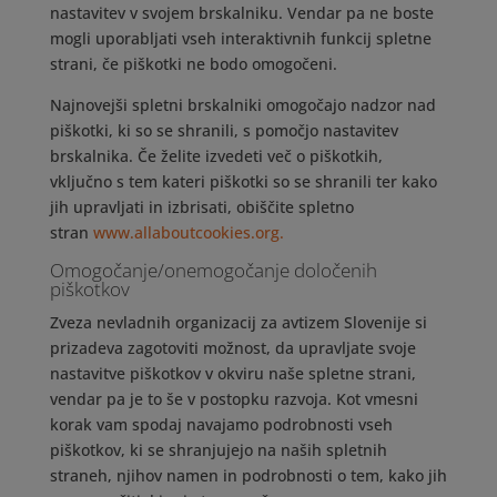
nastavitev v svojem brskalniku. Vendar pa ne boste
mogli uporabljati vseh interaktivnih funkcij spletne
strani, če piškotki ne bodo omogočeni.
Najnovejši spletni brskalniki omogočajo nadzor nad
piškotki, ki so se shranili, s pomočjo nastavitev
brskalnika. Če želite izvedeti več o piškotkih,
vključno s tem kateri piškotki so se shranili ter kako
jih upravljati in izbrisati, obiščite spletno
stran
www.allaboutcookies.org.
Omogočanje/onemogočanje določenih
piškotkov
Zveza nevladnih organizacij za avtizem Slovenije si
prizadeva zagotoviti možnost, da upravljate svoje
nastavitve piškotkov v okviru naše spletne strani,
vendar pa je to še v postopku razvoja. Kot vmesni
korak vam spodaj navajamo podrobnosti vseh
piškotkov, ki se shranjujejo na naših spletnih
straneh, njihov namen in podrobnosti o tem, kako jih