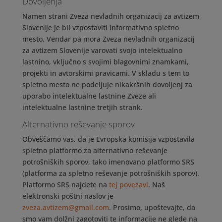
Dovoljenja
Namen strani Zveza nevladnih organizacij za avtizem
Slovenije je bil vzpostaviti informativno spletno
mesto. Vendar pa mora Zveza nevladnih organizacij
za avtizem Slovenije varovati svojo intelektualno
lastnino, vključno s svojimi blagovnimi znamkami,
projekti in avtorskimi pravicami. V skladu s tem to
spletno mesto ne podeljuje nikakršnih dovoljenj za
uporabo intelektualne lastnine Zveze ali
intelektualne lastnine tretjih strank.
Alternativno reševanje sporov
Obveščamo vas, da je Evropska komisija vzpostavila
spletno platformo za alternativno reševanje
potrošniških sporov, tako imenovano platformo SRS
(platforma za spletno reševanje potrošniških sporov).
Platformo SRS najdete na
tej povezavi
. Naš
elektronski poštni naslov je
zveza.avtizem@gmail.com
. Prosimo, upoštevajte, da
smo vam dolžni zagotoviti te informacije ne glede na