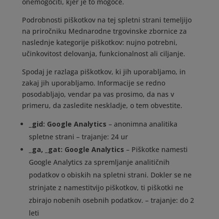
onemogočiti, kjer je to mogoče.
Podrobnosti piškotkov na tej spletni strani temeljijo
na priročniku Mednarodne trgovinske zbornice za
naslednje kategorije piškotkov: nujno potrebni,
učinkovitost delovanja, funkcionalnost ali ciljanje.
Spodaj je razlaga piškotkov, ki jih uporabljamo, in
zakaj jih uporabljamo. Informacije se redno
posodabljajo, vendar pa vas prosimo, da nas v
primeru, da zasledite neskladje, o tem obvestite.
_gid: Google Analytics
– anonimna analitika
spletne strani – trajanje: 24 ur
_ga, _gat: Google Analytics
– Piškotke namesti
Google Analytics za spremljanje analitičnih
podatkov o obiskih na spletni strani. Dokler se ne
strinjate z namestitvijo piškotkov, ti piškotki ne
zbirajo nobenih osebnih podatkov. – trajanje: do 2
leti