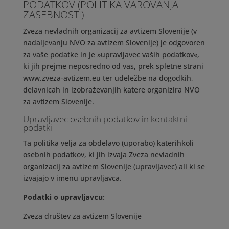
PODATKOV (POLITIKA VAROVANJA
ZASEBNOSTI)
Zveza nevladnih organizacij za avtizem Slovenije (v
nadaljevanju NVO za avtizem Slovenije) je odgovoren
za vaše podatke in je »upravljavec vaših podatkov«,
ki jih prejme neposredno od vas, prek spletne strani
www.zveza-avtizem.eu ter udeležbe na dogodkih,
delavnicah in izobraževanjih katere organizira NVO
za avtizem Slovenije.
Upravljavec osebnih podatkov in kontaktni
podatki
Ta politika velja za obdelavo (uporabo) katerihkoli
osebnih podatkov, ki jih izvaja Zveza nevladnih
organizacij za avtizem Slovenije (upravljavec) ali ki se
izvajajo v imenu upravljavca.
Podatki o upravljavcu:
Zveza društev za avtizem Slovenije