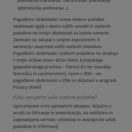
poslovanja (naročanje, fakturiranje, plačevanje,
optimizacija poslovanja…).
Pogodbeni obdelovalci smejo osebne podatke
obdelovati zgolj v okviru naših navodil in osebnih
podatkov ne smejo obdelovati za lastne namene.
Zavezani so, skupaj s svojimi zaposlenimi, k
varovanju zaupnosti vaših osebnih podatkov.
Pogodbeni obdelovalci osebnih podatkov ne iznašajo
v tretje države (izven držav članic Evropskega
gospodarskega prostora – članice EU ter Islandija,
Norveška in Liechtenstein), razen v ZDA – vsi
pogodbeni obdelovalci v ZDA so vključeni v program
Privacy Shield.
Kako varujemo vaše osebne podatke?
Uporabljamo vrsto varnostnih ukrepov, vključno z
orodji za šifriranje in avtentikacijo, da zaščitimo in
zagotavljamo varnost, celovitost in dostopnost vaših
podatkov in informacij.