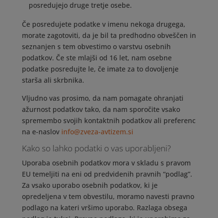
posredujejo druge tretje osebe.
Če posredujete podatke v imenu nekoga drugega,
morate zagotoviti, da je bil ta predhodno obveščen in
seznanjen s tem obvestimo o varstvu osebnih
podatkov. Če ste mlajši od 16 let, nam osebne
podatke posredujte le, če imate za to dovoljenje
starša ali skrbnika.
Vljudno vas prosimo, da nam pomagate ohranjati
ažurnost podatkov tako, da nam sporočite vsako
spremembo svojih kontaktnih podatkov ali preferenc
na e-naslov
info@zveza-avtizem.si
Kako so lahko podatki o vas uporabljeni?
Uporaba osebnih podatkov mora v skladu s pravom
EU temeljiti na eni od predvidenih pravnih “podlag”.
Za vsako uporabo osebnih podatkov, ki je
opredeljena v tem obvestilu, moramo navesti pravno
podlago na kateri vršimo uporabo. Razlaga obsega