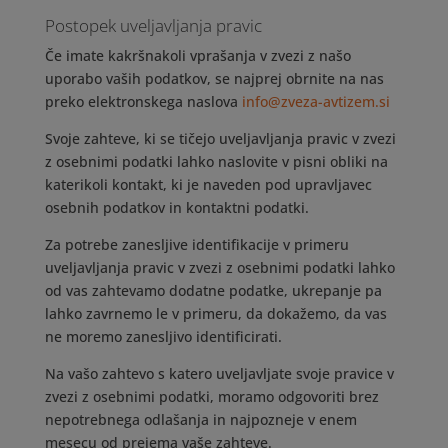
Postopek uveljavljanja pravic
Če imate kakršnakoli vprašanja v zvezi z našo
uporabo vaših podatkov, se najprej obrnite na nas
preko elektronskega naslova
info@zveza-avtizem.si
Svoje zahteve, ki se tičejo uveljavljanja pravic v zvezi
z osebnimi podatki lahko naslovite v pisni obliki na
katerikoli kontakt, ki je naveden pod upravljavec
osebnih podatkov in kontaktni podatki.
Za potrebe zanesljive identifikacije v primeru
uveljavljanja pravic v zvezi z osebnimi podatki lahko
od vas zahtevamo dodatne podatke, ukrepanje pa
lahko zavrnemo le v primeru, da dokažemo, da vas
ne moremo zanesljivo identificirati.
Na vašo zahtevo s katero uveljavljate svoje pravice v
zvezi z osebnimi podatki, moramo odgovoriti brez
nepotrebnega odlašanja in najpozneje v enem
mesecu od prejema vaše zahteve.