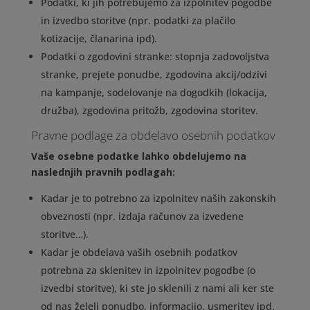
Podatki, ki jih potrebujemo za izpolnitev pogodbe
in izvedbo storitve (npr. podatki za plačilo
kotizacije, članarina ipd).
Podatki o zgodovini stranke: stopnja zadovoljstva
stranke, prejete ponudbe, zgodovina akcij/odzivi
na kampanje, sodelovanje na dogodkih (lokacija,
družba), zgodovina pritožb, zgodovina storitev.
Pravne podlage za obdelavo osebnih podatkov
Vaše osebne podatke lahko obdelujemo na
naslednjih pravnih podlagah:
Kadar je to potrebno za izpolnitev naših zakonskih
obveznosti (npr. izdaja računov za izvedene
storitve…).
Kadar je obdelava vaših osebnih podatkov
potrebna za sklenitev in izpolnitev pogodbe (o
izvedbi storitve), ki ste jo sklenili z nami ali ker ste
od nas želeli ponudbo, informacijo, usmeritev ipd.