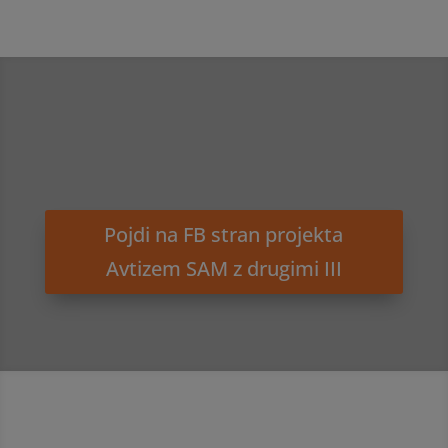
Avtizem – SAM z drugimi
III
sofinancira
Ministrstvo za zdravje RS
Pojdi na FB stran projekta
Avtizem SAM z drugimi III