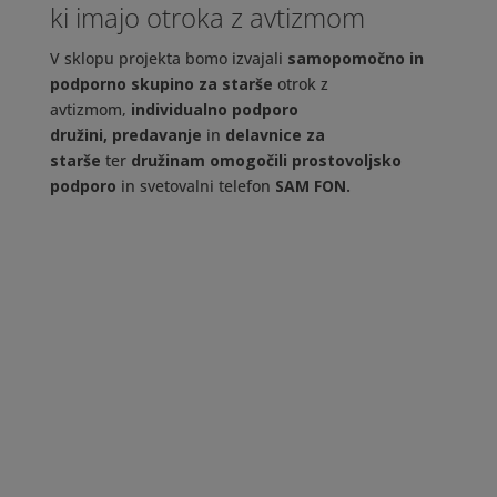
ki imajo otroka z avtizmom
V sklopu projekta bomo izvajali
samopomočno in
podporno skupino za starše
otrok z
avtizmom,
individualno podporo
družini,
predavanje
in
delavnice za
starše
ter
družinam omogočili prostovoljsko
podporo
in svetovalni telefon
SAM FON.