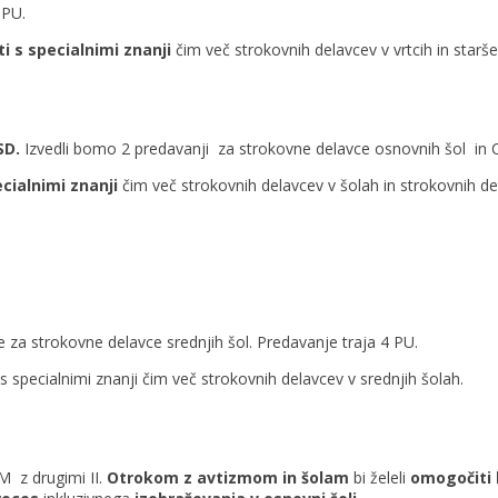
 PU.
i s specialnimi znanji
čim več strokovnih delavcev v vrtcih in starš
SD.
Izvedli bomo 2 predavanji za strokovne delavce osnovnih šol in C
ecialnimi znanji
čim več strokovnih delavcev v šolah in strokovnih d
 za strokovne delavce srednjih šol. Predavanje traja 4 PU.
s specialnimi znanji čim več strokovnih delavcev v srednjih šolah.
M z drugimi II.
Otrokom z avtizmom in šolam
bi želeli
omogočiti 