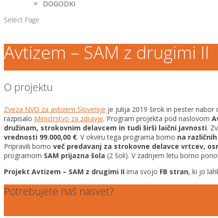
DOGODKI
Select Page
Avtizem – SAM z drugimi II
O projektu
Zveza NVO za avtizem Slovenije
je julija 2019 širok in pester nabor 
razpisalo
Ministrstvo za zdravje
. Program projekta pod naslovom
A
družinam, strokovnim delavcem in tudi širši laični javnosti
. Z
vrednosti
99.000,00 €
.
V okviru tega programa bomo
na različnih
Pripravili bomo
več predavanj za strokovne delavce vrtcev, osn
programom
SAM prijazna šola
(2 šoli). V zadnjem letu bomo pon
Projekt
Avtizem – SAM z drugimi II
ima svojo
FB stran
, ki jo l
Potrebujete naš nasvet?
Pišite nam