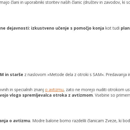
o člani in uporabniki storitev naših članic (društev in zavodov, ki so
vne dejavnosti: izkustveno učenje s pomočjo konja
kot tudi
plan
M in starše
z naslovom »Metode dela z otroki s SAM«. Predavanja 
vnih in specialnih znanj
o avtizmu
, zato ne morejo nuditi otrokom us
 svojo vlogo spremljevalca otroka z avtizmom
. Vsebine so primern
čanja o avtizmu
. Modre balone bomo razdelili članicam Zveze, ki bodo