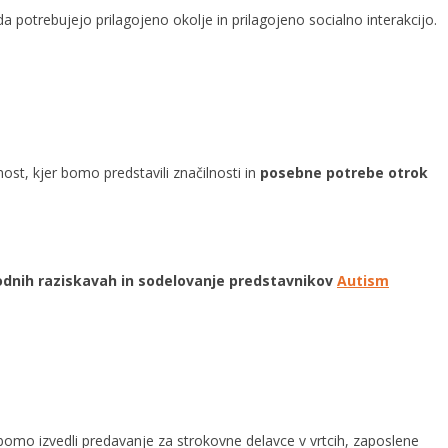
da potrebujejo prilagojeno okolje in prilagojeno socialno interakcijo.
nost, kjer bomo predstavili značilnosti in
posebne potrebe otrok
dnih raziskavah in sodelovanje predstavnikov
Autism
 bomo izvedli predavanje za strokovne delavce v vrtcih, zaposlene