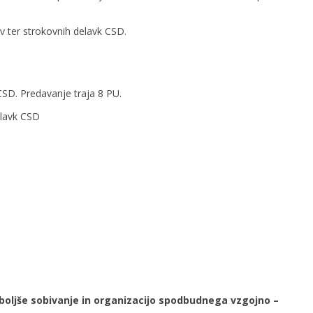
ev ter strokovnih delavk CSD.
SD. Predavanje traja 8 PU.
elavk CSD
boljše sobivanje
in organizacijo spodbudnega vzgojno –