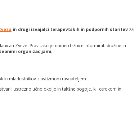
Zveza
in drugi izvajalci terapevtskih in podpornih storitev
za
 članicah Zveze. Prav tako je namen tržnice informirati družine in
sebnimi organizacijami
.
rok in mladostnikov z avtizmom ravnateljem.
stvarili ustrezno učno okolje in takšne pogoje, ki otrokom in