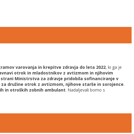
gramov varovanja in krepitve zdravja do leta 2022
, ki ga je
avnavi otrok in mladostnikov z avtizmom in njihovim
 strani Ministrstva za zdravje pridobila sofinanciranje v
i za družine otrok z avtizmom, njihove starše in sorojence
.
nih in otroških zobnih ambulant
. Nadaljevali bomo s