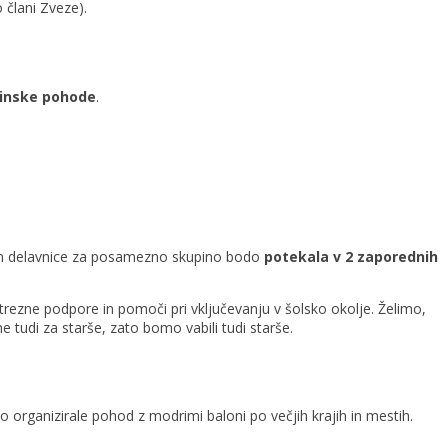
 člani Zveze).
inske pohode
.
in delavnice za posamezno skupino bodo
potekala v 2 zaporednih
trezne podpore in pomoči pri vključevanju v šolsko okolje. Želimo,
e tudi za starše, zato bomo vabili tudi starše.
 organizirale pohod z modrimi baloni po večjih krajih in mestih.