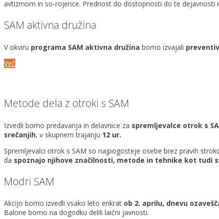
avtizmom in so-rojence. Prednost do dostopnosti do te dejavnosti imaj
SAM aktivna družina
V okviru
programa SAM aktivna družina
bomo izvajali
preventi
Več
Metode dela z otroki s SAM
Izvedli bomo predavanja in delavnice za
spremljevalce otrok s SA
srečanjih
, v skupnem trajanju
12 ur.
Spremljevalci otrok s SAM so najpogosteje osebe brez pravih stroko
da
spoznajo njihove značilnosti, metode in tehnike kot tudi
Modri SAM
Akcijo bomo izvedli vsako leto enkrat
ob 2. aprilu, dnevu ozaveš
Balone bomo na dogodku delili laični javnosti.