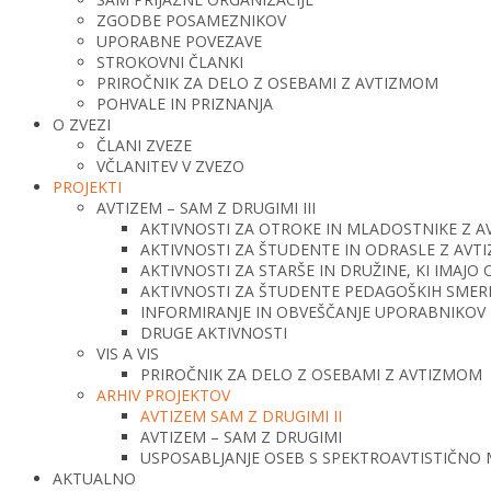
ZGODBE POSAMEZNIKOV
UPORABNE POVEZAVE
STROKOVNI ČLANKI
PRIROČNIK ZA DELO Z OSEBAMI Z AVTIZMOM
POHVALE IN PRIZNANJA
O ZVEZI
ČLANI ZVEZE
VČLANITEV V ZVEZO
PROJEKTI
AVTIZEM – SAM Z DRUGIMI III
AKTIVNOSTI ZA OTROKE IN MLADOSTNIKE Z 
AKTIVNOSTI ZA ŠTUDENTE IN ODRASLE Z AV
AKTIVNOSTI ZA STARŠE IN DRUŽINE, KI IMAJ
AKTIVNOSTI ZA ŠTUDENTE PEDAGOŠKIH SMERI 
INFORMIRANJE IN OBVEŠČANJE UPORABNIKOV 
DRUGE AKTIVNOSTI
VIS A VIS
PRIROČNIK ZA DELO Z OSEBAMI Z AVTIZMOM
ARHIV PROJEKTOV
AVTIZEM SAM Z DRUGIMI II
AVTIZEM – SAM Z DRUGIMI
USPOSABLJANJE OSEB S SPEKTROAVTISTIČNO
AKTUALNO