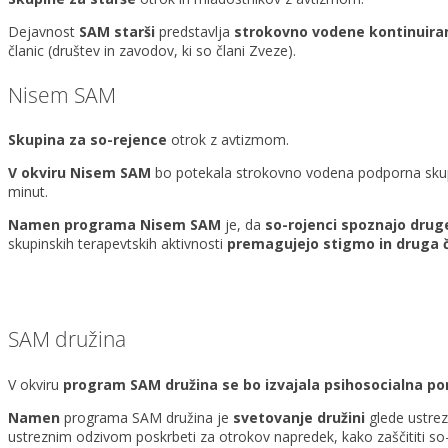
Dejavnost
SAM starši
predstavlja
s
trokovno vodene kontinuir
članic (društev in zavodov, ki so člani Zveze).
Nisem SAM
Skupina za so-rejence
otrok z avtizmom.
V okviru Nisem SAM
bo potekala strokovno vodena podporna skupin
minut.
Namen programa
Nisem SAM
je, da
so-rojenci spoznajo drug
skupinskih terapevtskih aktivnosti
premagujejo stigmo in druga 
SAM družina
V okviru
program SAM družina se bo izvajala psihosocialna po
Namen
programa SAM družina je
svetovanje družini
glede ustrez
ustreznim odzivom poskrbeti za otrokov napredek, kako zaščititi so