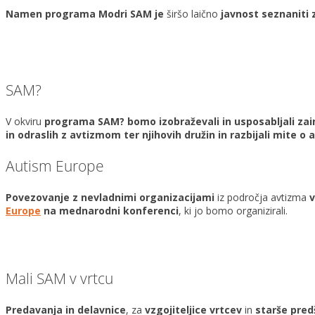
Namen programa Modri SAM je
širšo laično
javnost seznaniti 
SAM?
V okviru
programa SAM? bomo izobraževali in usposabljali zain
in odraslih z avtizmom ter njihovih družin in razbijali mite o 
Autism Europe
Povezovanje z nevladnimi organizacijami
iz področja avtizma
v
Europe
na mednarodni konferenci
, ki jo bomo organizirali.
Mali SAM v vrtcu
Predavanja
in delavnice
, za
vzgojiteljice vrtcev
in
starše pred