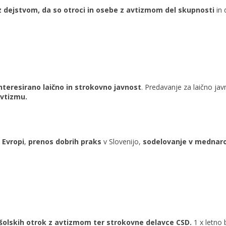
z dejstvom, da so otroci in osebe z avtizmom del skupnosti
in 
teresirano laično in strokovno javnost
. Predavanje za laično jav
avtizmu.
 Evropi
,
prenos dobrih praks
v Slovenijo,
sodelovanje v mednaro
šolskih otrok z avtizmom ter strokovne delavce CSD.
1 x letno