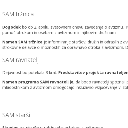
SAM tržnica
Dogodek
bo ob 2. aprilu, svetovnem dnevu zavedanja o avtizmu. N
pomoč otrokom in osebam z avtizmom in njihovim družinam.
Namen SAM tržnice
je informiranje staršev, družin in odraslih z av
strokovne delavce o možnostih za obravnavo otroka z avtizmom
SAM ravnatelj
Dejavnost bo potekala 3 krat.
Predstavitev projekta ravnateljem
Namen programa SAM ravnatelj je,
da bodo ravnatelji spoznali 
mladostnikom z avtizmom omogočajo inkluzivno
vključevanje v izo
SAM starši
Skupine za starše
otrok in mladostnikov z avtizmom.