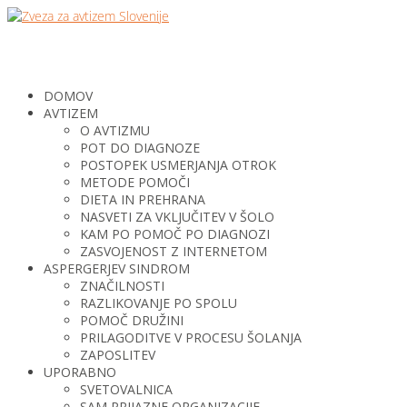
DOMOV
AVTIZEM
O AVTIZMU
POT DO DIAGNOZE
POSTOPEK USMERJANJA OTROK
METODE POMOČI
DIETA IN PREHRANA
NASVETI ZA VKLJUČITEV V ŠOLO
KAM PO POMOČ PO DIAGNOZI
ZASVOJENOST Z INTERNETOM
ASPERGERJEV SINDROM
ZNAČILNOSTI
RAZLIKOVANJE PO SPOLU
POMOČ DRUŽINI
PRILAGODITVE V PROCESU ŠOLANJA
ZAPOSLITEV
UPORABNO
SVETOVALNICA
SAM PRIJAZNE ORGANIZACIJE