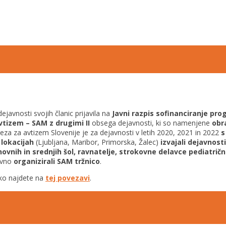
dejavnosti svojih članic prijavila na
Javni razpis sofinanciranje pro
vtizem – SAM z drugimi II
obsega dejavnosti, ki so namenjene
obr
veza za avtizem Slovenije je za dejavnosti v letih 2020, 2021 in 2022
s
 lokacijah
(Ljubljana, Maribor, Primorska, Žalec)
izvajali dejavnost
ovnih in srednjih šol, ravnatelje, strokovne delavce pediatrič
ovno
organizirali SAM tržnico
.
ahko najdete na
tej povezavi
.