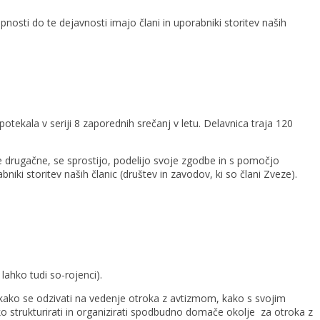
nosti do te dejavnosti imajo člani in uporabniki storitev naših
kala v seriji 8 zaporednih srečanj v letu. Delavnica traja 120
e drugačne, se sprostijo, podelijo svoje zgodbe in s pomočjo
niki storitev naših članic (društev in zavodov, ki so člani Zveze).
lahko tudi so-rojenci).
 kako se odzivati na vedenje otroka z avtizmom, kako s svojim
o strukturirati in organizirati spodbudno domače okolje za otroka z