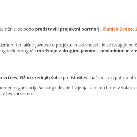
a tržnici se bodo
predstavili projektni partnerji,
članice Zveze
,
tizmom ter laične javnosti o projektu in aktivnostih, ki se izvajajo pri
. Dogodek omogoča
mreženje z drugimi javnimi, nevladnimi in za
 vrtcev, OŠ in srednjih šol
in predstavitev značilnosti in potreb ot
pomen organizacije šolskega dela in življenja tako, da bodo v šolah u
braževalni sistem.