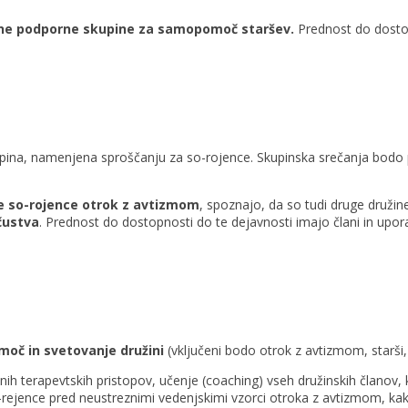
ane podporne skupine za samopomoč staršev.
Prednost do dostop
a, namenjena sproščanju za so-rojence. Skupinska srečanja bodo pote
e so-rojence otrok z avtizmom
, spoznajo, da so tudi druge družin
čustva
. Prednost do dostopnosti do te dejavnosti imajo člani in uporab
moč in svetovanje družini
(vključeni bodo otrok z avtizmom, starši, 
nih terapevtskih pristopov, učenje (coaching) vseh družinskih članov
,
-rejence pred neustreznimi vedenjskimi vzorci otroka z avtizmom, kak