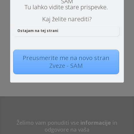
SAM
Vedenjsko kognitivna
Tu lahko vidite stare prispevke.
terapija
Kaj želite narediti?
Ostajam na tej strani
Transakcijska analiza
Preusmerite me na novo stran
Teacch
Zveze - SAM
Želimo vam ponuditi vse
informacije
in
odgovore na vaša