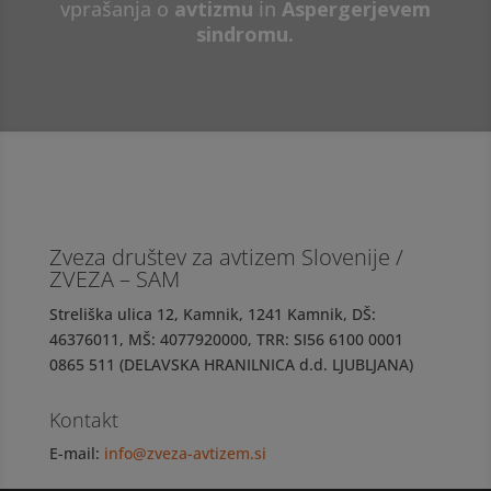
vprašanja o
avtizmu
in
Aspergerjevem
sindromu.
Zveza društev za avtizem Slovenije /
ZVEZA – SAM
Streliška ulica 12, Kamnik, 1241 Kamnik, DŠ:
46376011, MŠ: 4077920000, TRR: SI56 6100 0001
0865 511 (DELAVSKA HRANILNICA d.d. LJUBLJANA)
Kontakt
E-mail:
info@zveza-avtizem.si