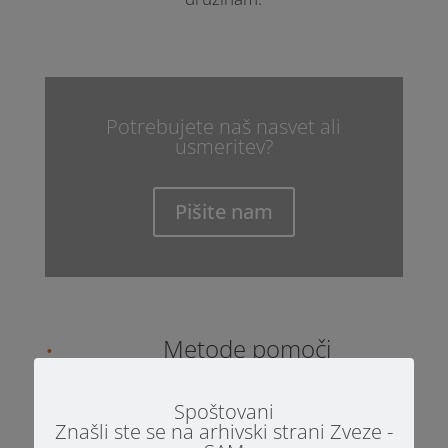
Potrebujete naš nasvet ali
usmeritev?
Pišite nam
Metode pomoči
;
Spoštovani
Znašli ste se na arhivski strani Zveze -