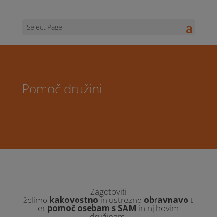
Select Page
Pomoč družini
Zagotoviti
želimo
kakovostno
in
ustrezno
obravnavo
t
er
pomoč osebam s SAM
in njihovim
družinam.