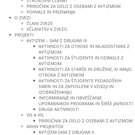
STROKOVNI ČLANKI
PRIROČNIK ZA DELO Z OSEBAMI Z AVTIZMOM
POHVALE IN PRIZNANJA
O ZVEZI
ČLANI ZVEZE
VČLANITEV V ZVEZO
PROJEKTI
AVTIZEM – SAM Z DRUGIMI III
AKTIVNOSTI ZA OTROKE IN MLADOSTNIKE Z
AVTIZMOM
AKTIVNOSTI ZA ŠTUDENTE IN ODRASLE Z
AVTIZMOM
AKTIVNOSTI ZA STARŠE IN DRUŽINE, KI IMAJO
OTROKA Z AVTIZMOM
AKTIVNOSTI ZA ŠTUDENTE PEDAGOŠKIH
SMERI IN ZA ZAPOSLENE V VZGOJI IN
IZOBRAŽEVANJU
INFORMIRANJE IN OBVEŠČANJE
UPORABNIKOV PROGRAMA IN ŠIRŠE JAVNOSTI
DRUGE AKTIVNOSTI
VIS A VIS
PRIROČNIK ZA DELO Z OSEBAMI Z AVTIZMOM
ARHIV PROJEKTOV
AVTIZEM SAM Z DRUGIMI II