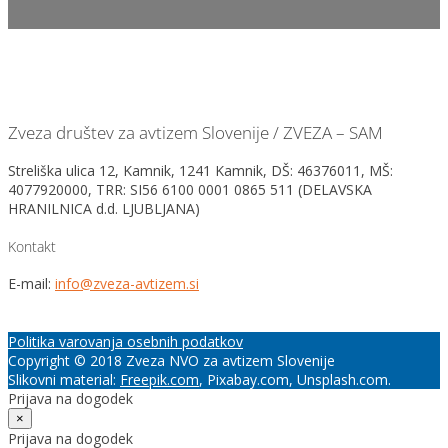
Zveza društev za avtizem Slovenije / ZVEZA – SAM
Streliška ulica 12, Kamnik, 1241 Kamnik, DŠ: 46376011, MŠ:
4077920000, TRR: SI56 6100 0001 0865 511 (DELAVSKA
HRANILNICA d.d. LJUBLJANA)
Kontakt
E-mail:
info@zveza-avtizem.si
Politika varovanja osebnih podatkov
Copyright © 2018 Zveza NVO za avtizem Slovenije
Slikovni material:
Freepik.com
, Pixabay.com, Unsplash.com.
Prijava na dogodek
×
Prijava na dogodek