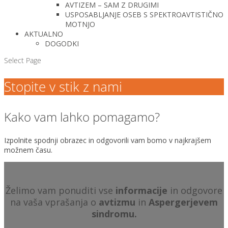
AVTIZEM – SAM Z DRUGIMI
USPOSABLJANJE OSEB S SPEKTROAVTISTIČNO
MOTNJO
AKTUALNO
DOGODKI
Select Page
Stopite v stik z nami
Kako vam lahko pomagamo?
Izpolnite spodnji obrazec in odgovorili vam bomo v najkrajšem
možnem času.
Želimo vam ponuditi vse
informacije
in odgovore
na vaša vprašanja o
avtizmu
in
Aspergerjevem
sindromu.