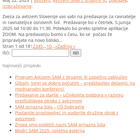
Maj 22, 2025
|
avtizem
,
Avtizem SAM z drugimi III
,
Dogodek
,
izobraževanje;
Zveza za avtizem Slovenije vas vabi na predavanje za ravnatelje
in ravnateljice osnovnih šol. Predavanje bo v četrtek, 5.junija
2025 od 10:00 do 11:30. Potekalo bo preko spletne aplikacije
ZOOM. Na predavanju bomo v času, ko se počasi že
pripravljate na novo šolsko...
Stran 1 od 18
1
2
3
4
5
...
10
...
»
Zadnja »
Išči:
Najnovejši prispevki
Program Avtizem SAM z drugimi III uspešno zaključen
Gibam, torej se dobro počutim – predstavitev delavnic na
mednarodni konferenci
Predavanje za starše – učinkovita podpora v razvoju
predšolskega otroka z avtizmom
SAM prijazna šola – OŠ Dobravlje
Postanite prostovoljec in podprite družine otrok z
avtizmom
Znova smo podelili naziv SAM prijazna šola
Modri SAM 2025- spletna galerija