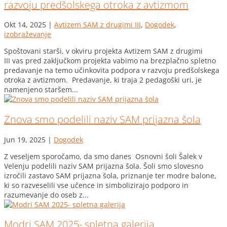
razvoju predšolskega otroka z avtizmom
Okt 14, 2025
|
Avtizem SAM z drugimi III
,
Dogodek
,
izobraževanje
Spoštovani starši, v okviru projekta Avtizem SAM z drugimi
III vas pred zaključkom projekta vabimo na brezplačno spletno
predavanje na temo učinkovita podpora v razvoju predšolskega
otroka z avtizmom. Predavanje, ki traja 2 pedagoški uri, je
namenjeno staršem...
Znova smo podelili naziv SAM prijazna šola
Jun 19, 2025
|
Dogodek
Z veseljem sporočamo, da smo danes Osnovni šoli Šalek v
Velenju podelili naziv SAM prijazna šola. Šoli smo slovesno
izročili zastavo SAM prijazna šola, priznanje ter modre balone,
ki so razveselili vse učence in simbolizirajo podporo in
razumevanje do oseb z...
Modri SAM 2025- spletna galerija