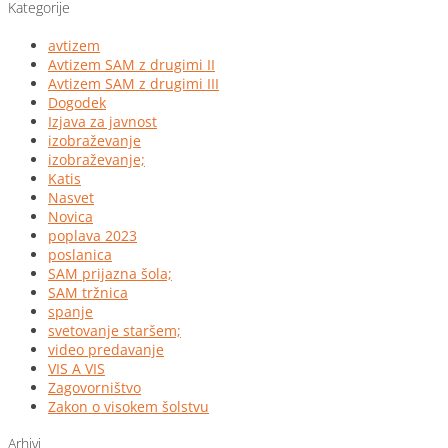
Kategorije
avtizem
Avtizem SAM z drugimi II
Avtizem SAM z drugimi III
Dogodek
Izjava za javnost
izobraževanje
izobraževanje;
Katis
Nasvet
Novica
poplava 2023
poslanica
SAM prijazna šola;
SAM tržnica
spanje
svetovanje staršem;
video predavanje
VIS A VIS
Zagovorništvo
Zakon o visokem šolstvu
Arhivi