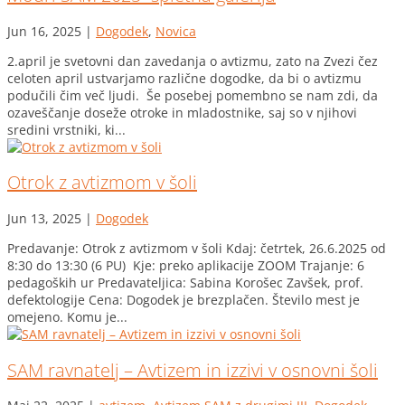
Jun 16, 2025
|
Dogodek
,
Novica
2.april je svetovni dan zavedanja o avtizmu, zato na Zvezi čez
celoten april ustvarjamo različne dogodke, da bi o avtizmu
podučili čim več ljudi. Še posebej pomembno se nam zdi, da
ozaveščanje doseže otroke in mladostnike, saj so v njihovi
sredini vrstniki, ki...
Otrok z avtizmom v šoli
Jun 13, 2025
|
Dogodek
Predavanje: Otrok z avtizmom v šoli Kdaj: četrtek, 26.6.2025 od
8:30 do 13:30 (6 PU) Kje: preko aplikacije ZOOM Trajanje: 6
pedagoških ur Predavateljica: Sabina Korošec Zavšek, prof.
defektologije Cena: Dogodek je brezplačen. Število mest je
omejeno. Komu je...
SAM ravnatelj – Avtizem in izzivi v osnovni šoli