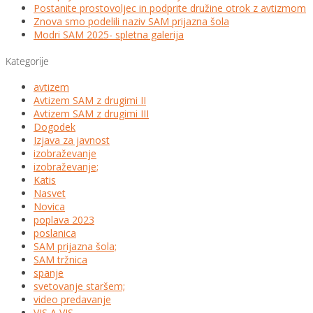
Postanite prostovoljec in podprite družine otrok z avtizmom
Znova smo podelili naziv SAM prijazna šola
Modri SAM 2025- spletna galerija
Kategorije
avtizem
Avtizem SAM z drugimi II
Avtizem SAM z drugimi III
Dogodek
Izjava za javnost
izobraževanje
izobraževanje;
Katis
Nasvet
Novica
poplava 2023
poslanica
SAM prijazna šola;
SAM tržnica
spanje
svetovanje staršem;
video predavanje
VIS A VIS