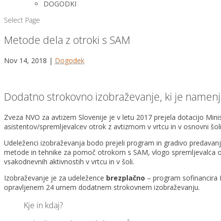
DOGODKI
Select Page
Metode dela z otroki s SAM
Nov 14, 2018
|
Dogodek
Dodatno strokovno izobraževanje, ki je namen
Zveza NVO za avtizem Slovenije je v letu 2017 prejela dotacijo Min
asistentov/spremljevalcev otrok z avtizmom v vrtcu in v osnovni šo
Udeleženci izobraževanja bodo prejeli program in gradivo predavanj 
metode in tehnike za pomoč otrokom s SAM, vlogo spremljevalca o
vsakodnevnih aktivnostih v vrtcu in v šoli.
Izobraževanje je za udeležence
brezplačno
– program sofinancira M
opravljenem 24 urnem dodatnem strokovnem izobraževanju.
Kje in kdaj?