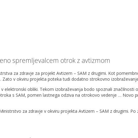
jeno spremljevalcem otrok z avtizmom
istrstva za zdravje za projekt Avtizem – SAM z drugimi. Kot pomembno
li. Zato v okviru projekta poteka tudi dodatno strokovno izobraževanj
v elektronski obliki. Tekom izobraževanja bodo spoznali značilnosti 
troka s SAM, pomen lastnega odziva na otrokovo vedenje … Novo prid
inistrstvo za zdravje v okviru projekta Avtizem – SAM z drugimi. Po 