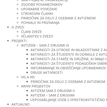
ZGODBE POSAMEZNIKOV
UPORABNE POVEZAVE
STROKOVNI ČLANKI
PRIROČNIK ZA DELO Z OSEBAMI Z AVTIZMOM
POHVALE IN PRIZNANJA
O ZVEZI
ČLANI ZVEZE
VČLANITEV V ZVEZO
PROJEKTI
AVTIZEM – SAM Z DRUGIMI III
AKTIVNOSTI ZA OTROKE IN MLADOSTNIKE Z 
AKTIVNOSTI ZA ŠTUDENTE IN ODRASLE Z AV
AKTIVNOSTI ZA STARŠE IN DRUŽINE, KI IMAJ
AKTIVNOSTI ZA ŠTUDENTE PEDAGOŠKIH SMERI 
INFORMIRANJE IN OBVEŠČANJE UPORABNIKOV 
DRUGE AKTIVNOSTI
VIS A VIS
PRIROČNIK ZA DELO Z OSEBAMI Z AVTIZMOM
ARHIV PROJEKTOV
AVTIZEM SAM Z DRUGIMI II
AVTIZEM – SAM Z DRUGIMI
USPOSABLJANJE OSEB S SPEKTROAVTISTIČNO
AKTUALNO