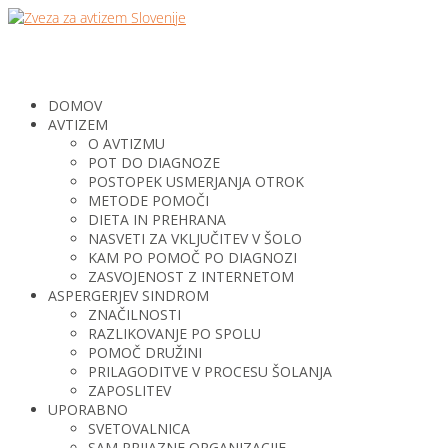
DOMOV
AVTIZEM
O AVTIZMU
POT DO DIAGNOZE
POSTOPEK USMERJANJA OTROK
METODE POMOČI
DIETA IN PREHRANA
NASVETI ZA VKLJUČITEV V ŠOLO
KAM PO POMOČ PO DIAGNOZI
ZASVOJENOST Z INTERNETOM
ASPERGERJEV SINDROM
ZNAČILNOSTI
RAZLIKOVANJE PO SPOLU
POMOČ DRUŽINI
PRILAGODITVE V PROCESU ŠOLANJA
ZAPOSLITEV
UPORABNO
SVETOVALNICA
SAM PRIJAZNE ORGANIZACIJE