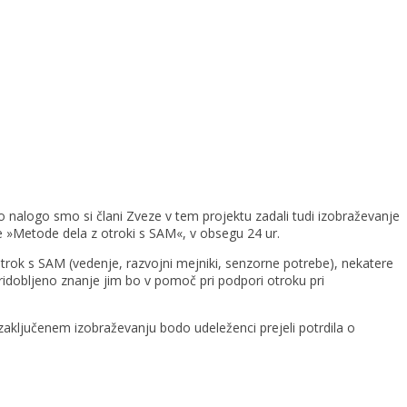
 nalogo smo si člani Zveze v tem projektu zadali tudi izobraževanje
e »Metode dela z otroki s SAM«, v obsegu 24 ur.
otrok s SAM (vedenje, razvojni mejniki, senzorne potrebe), nekatere
obljeno znanje jim bo v pomoč pri podpori otroku pri
zaključenem izobraževanju bodo udeleženci prejeli potrdila o