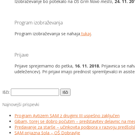
Izobraževanje bo potekalo na
OŠ Grm Novo mesto
,
24. 11. 201
Program izobraževanja
Program izobraževanja se nahaja
tukaj
.
Prijave
Prijave sprejemamo do petka,
16. 11. 2018.
Prijavnica se na
udeležencev). Pri prijavi imajo prednost spremljevalci in asiste
Išči:
Najnovejši prispevki
Program Avtizem SAM z drugimi III uspešno zaključen
Gibam, torej se dobro počutim – predstavitev delavnic na me
Predavanje za starše – učinkovita podpora v razvoju predšo
SAM prijazna šola – OŠ Dobravlje