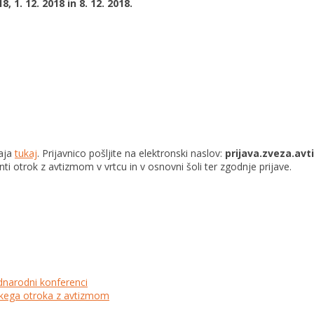
8, 1. 12. 2018 in 8. 12. 2018.
haja
tukaj
. Prijavnico pošljite na elektronski naslov:
prijava.zveza.a
nti otrok z avtizmom v vrtcu in v osnovni šoli ter zgodnje prijave.
dnarodni konferenci
lskega otroka z avtizmom