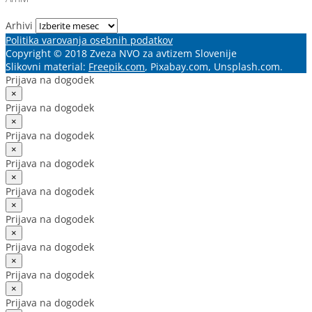
Arhivi
Politika varovanja osebnih podatkov
Copyright © 2018 Zveza NVO za avtizem Slovenije
Slikovni material:
Freepik.com
, Pixabay.com, Unsplash.com.
Prijava na dogodek
×
Prijava na dogodek
×
Prijava na dogodek
×
Prijava na dogodek
×
Prijava na dogodek
×
Prijava na dogodek
×
Prijava na dogodek
×
Prijava na dogodek
×
Prijava na dogodek