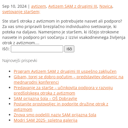
Sep 10, 2024
|
avtizem
,
Avtizem SAM z drugimi III
,
Novica
,
svetovanje staršem;
Ste starš otroka z avtizmom in potrebujete nasvet ali podporo?
Za vas smo pripravili brezplačno individualno svetovanje, ki
poteka na daljavo. Namenjeno je staršem, ki iščejo strokovne
nasvete in podporo pri soočanju z izzivi vsakodnevnega življenja
otrok z avtizmom....
Išči:
Najnovejši prispevki
Program Avtizem SAM z drugimi III uspešno zaključen
Gibam, torej se dobro počutim – predstavitev delavnic na
mednarodni konferenci
Predavanje za starše – učinkovita podpora v razvoju
predšolskega otroka z avtizmom
SAM prijazna šola – OŠ Dobravlje
Postanite prostovoljec in podprite družine otrok z
avtizmom
Znova smo podelili naziv SAM prijazna šola
Modri SAM 2025- spletna galerija