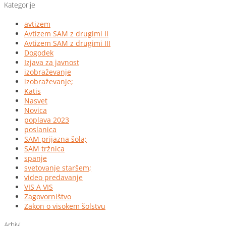
Kategorije
avtizem
Avtizem SAM z drugimi II
Avtizem SAM z drugimi III
Dogodek
Izjava za javnost
izobraževanje
izobraževanje;
Katis
Nasvet
Novica
poplava 2023
poslanica
SAM prijazna šola;
SAM tržnica
spanje
svetovanje staršem;
video predavanje
VIS A VIS
Zagovorništvo
Zakon o visokem šolstvu
Arhivi