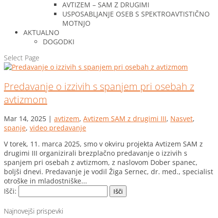
AVTIZEM – SAM Z DRUGIMI
USPOSABLJANJE OSEB S SPEKTROAVTISTIČNO
MOTNJO
AKTUALNO
DOGODKI
Select Page
Predavanje o izzivih s spanjem pri osebah z
avtizmom
Mar 14, 2025
|
avtizem
,
Avtizem SAM z drugimi III
,
Nasvet
,
spanje
,
video predavanje
V torek, 11. marca 2025, smo v okviru projekta Avtizem SAM z
drugimi III organizirali brezplačno predavanje o izzivih s
spanjem pri osebah z avtizmom, z naslovom Dober spanec,
boljši dnevi. Predavanje je vodil Žiga Sernec, dr. med., specialist
otroške in mladostniške...
Išči:
Najnovejši prispevki