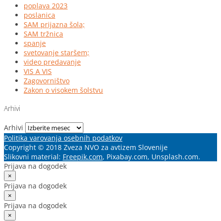
poplava 2023
poslanica
SAM prijazna šola;
SAM tržnica
spanje
svetovanje staršem;
video predavanje
VIS A VIS
Zagovorništvo
Zakon o visokem šolstvu
Arhivi
Arhivi
Politika varovanja osebnih podatkov
Copyright © 2018 Zveza NVO za avtizem Slovenije
Slikovni material:
Freepik.com
, Pixabay.com, Unsplash.com.
Prijava na dogodek
×
Prijava na dogodek
×
Prijava na dogodek
×