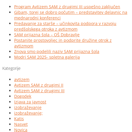
Program Avtizem SAM z drugimi III uspešno zaključen
Gibam, torej se dobro počutim – predstavitev delavnic na
mednarodni konferenci
Predavanje za starše – učinkovita podpora v razvoju
predšolskega otroka z avtizmom
SAM prijazna šola – OŠ Dobravlje
Postanite prostovoljec in podprite družine otrok z
avtizmom
Znova smo podelili naziv SAM prijazna šola
Modri SAM 2025- spletna galerija
Kategorije
avtizem
Avtizem SAM z drugimi II
Avtizem SAM z drugimi III
Dogodek
Izjava za javnost
izobraževanje
izobraževanje;
Katis
Nasvet
Novica