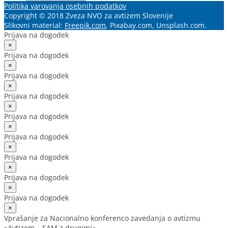
Politika varovanja osebnih podatkov
Copyright © 2018 Zveza NVO za avtizem Slovenije
Slikovni material:
Freepik.com
, Pixabay.com, Unsplash.com.
Prijava na dogodek
×
Prijava na dogodek
×
Prijava na dogodek
×
Prijava na dogodek
×
Prijava na dogodek
×
Prijava na dogodek
×
Prijava na dogodek
×
Prijava na dogodek
×
Prijava na dogodek
×
Vprašanje za Nacionalno konferenco zavedanja o avtizmu
»Avtizem – SAM z drugimi«