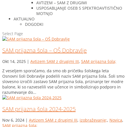
AVTIZEM – SAM Z DRUGIMI
USPOSABLJANJE OSEB S SPEKTROAVTISTIČNO
MOTNJO
AKTUALNO
DOGODKI
Select Page
SAM prijazna šola – OŠ Dobravlje
Okt 14, 2025
|
Avtizem SAM z drugimi III
,
SAM prijazna šola;
Z veseljem sporočamo, da smo ob pričetku šolskega leta
Osnovni šoli Dobravlje podelili naziv SAM prijazna šola. Šoli smo
slovesno izročili zastavo SAM prijazna šola, priznanje ter modre
balone, ki so razveselili vse učence in simbolizirajo podporo in
razumevanje do...
SAM prijazna šola 2024-2025
Nov 6, 2024
|
Avtizem SAM z drugimi III
,
izobraževanje;
,
Novica
,
SAM prijazna šola;