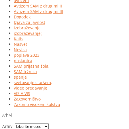
avtizem
Avtizem SAM z drugimi II
Avtizem SAM z drugimi III
Dogodek
Izjava za javnost
izobraževanje
izobraževanje;
Katis
Nasvet
Novica
poplava 2023
poslanica
SAM prijazna šola;
SAM tržnica
spanje
svetovanje staršem;
video predavanje
VIS A VIS
Zagovorništvo
Zakon o visokem šolstvu
Arhivi
Arhivi