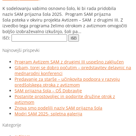
K sodelovanju vabimo osnovno šolo, ki bi rada pridobila
naziv SAM prijazna šola 2025. Program SAM prijazna
šola poteka v okviru projekta Avtizem – SAM z drugimi III. Z
izvedbo tega programa želimo otrokom z avtizmom omogočiti
boljšo izobraževalno izkušnjo, šoli pa...
Išči:
Najnovejši prispevki
Program Avtizem SAM z drugimi III uspešno zaključen
Gibam, torej se dobro počutim – predstavitev delavnic na
mednarodni konferenci
Predavanje za starše – učinkovita podpora v razvoju
predšolskega otroka z avtizmom
SAM prijazna šola – OŠ Dobravlje
Postanite prostovoljec in podprite družine otrok z
avtizmom
Znova smo podelili naziv SAM prijazna šola
Modri SAM 2025- spletna galerija
Kategorije