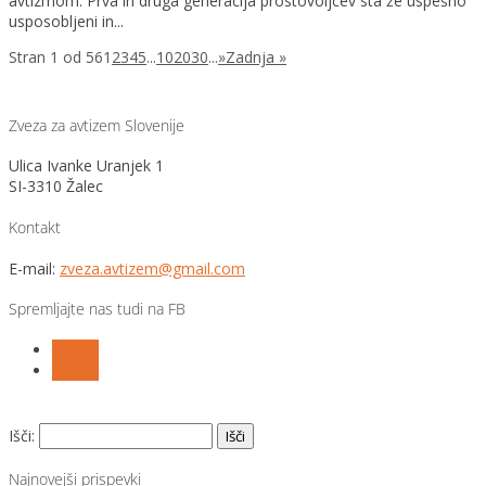
avtizmom. Prva in druga generacija prostovoljcev sta že uspešno
usposobljeni in...
Stran 1 od 56
1
2
3
4
5
...
10
20
30
...
»
Zadnja »
Zveza za avtizem Slovenije
Ulica Ivanke Uranjek 1
SI-3310 Žalec
Kontakt
E-mail:
zveza.avtizem@gmail.com
Spremljajte nas tudi na FB
Follow
Follow
Išči:
Najnovejši prispevki