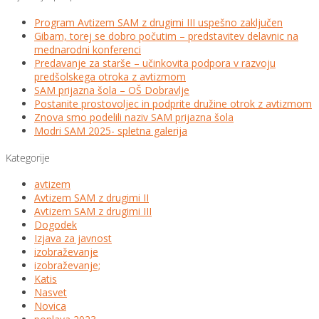
Program Avtizem SAM z drugimi III uspešno zaključen
Gibam, torej se dobro počutim – predstavitev delavnic na
mednarodni konferenci
Predavanje za starše – učinkovita podpora v razvoju
predšolskega otroka z avtizmom
SAM prijazna šola – OŠ Dobravlje
Postanite prostovoljec in podprite družine otrok z avtizmom
Znova smo podelili naziv SAM prijazna šola
Modri SAM 2025- spletna galerija
Kategorije
avtizem
Avtizem SAM z drugimi II
Avtizem SAM z drugimi III
Dogodek
Izjava za javnost
izobraževanje
izobraževanje;
Katis
Nasvet
Novica