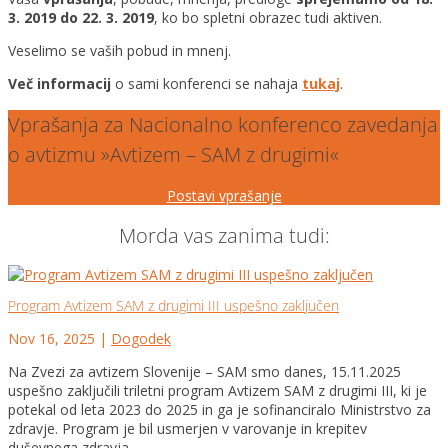
3. 2019 do 22. 3. 2019
, ko bo spletni obrazec tudi aktiven.
Veselimo se vaših pobud in mnenj.
Več informacij
o sami konferenci se nahaja
tukaj
.
Vprašanja za Nacionalno konferenco zavedanja
o avtizmu »Avtizem – SAM z drugimi«
Postavi vprašanje
Morda vas zanima tudi:
Program Avtizem SAM z drugimi III uspešno zaključen
Nov 16, 2025
|
Dogodek
Na Zvezi za avtizem Slovenije – SAM smo danes, 15.11.2025
uspešno zaključili triletni program Avtizem SAM z drugimi III, ki je
potekal od leta 2023 do 2025 in ga je sofinanciralo Ministrstvo za
zdravje. Program je bil usmerjen v varovanje in krepitev
duševnega zdravja...