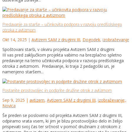
Predavanje za starše – učinkovita podpora v razvoju predšolskega
otroka z avtizmom
Okt 14, 2025
|
Avtizem SAM z drugimi III
,
Dogodek
,
izobraževanje
Spoštovani starši, v okviru projekta Avtizem SAM z drugimi
III vas pred zaključkom projekta vabimo na brezplačno spletno
predavanje na temo učinkovita podpora v razvoju predšolskega
otroka z avtizmom. Predavanje, ki traja 2 pedagoški uri, je
namenjeno staršem...
Postanite prostovoljec in podprite družine otrok z avtizmom
Sep 9, 2025
|
avtizem
,
Avtizem SAM z drugimi III
,
izobraževanje;
,
Novica
Še preden se poslovimo od projekta Avtizem SAM z drugimi III,
odpiramo vrata vsem, ki jim je blizu prostovoljsko delo in želijo
prispevati svoj čas ter srčnost v pomoč družinam z otrokom z