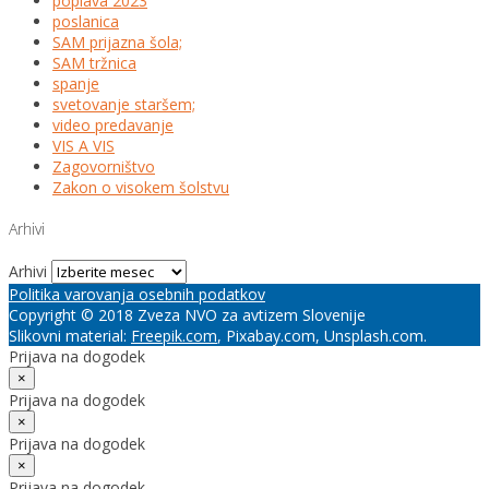
poplava 2023
poslanica
SAM prijazna šola;
SAM tržnica
spanje
svetovanje staršem;
video predavanje
VIS A VIS
Zagovorništvo
Zakon o visokem šolstvu
Arhivi
Arhivi
Politika varovanja osebnih podatkov
Copyright © 2018 Zveza NVO za avtizem Slovenije
Slikovni material:
Freepik.com
, Pixabay.com, Unsplash.com.
Prijava na dogodek
×
Prijava na dogodek
×
Prijava na dogodek
×
Prijava na dogodek