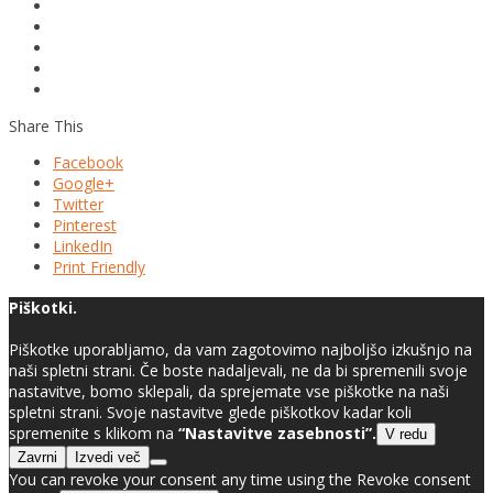
Share This
Facebook
Google+
Twitter
Pinterest
LinkedIn
Print Friendly
Piškotki.
Piškotke uporabljamo, da vam zagotovimo najboljšo izkušnjo na
naši spletni strani. Če boste nadaljevali, ne da bi spremenili svoje
nastavitve, bomo sklepali, da sprejemate vse piškotke na naši
spletni strani. Svoje nastavitve glede piškotkov kadar koli
spremenite s klikom na
“Nastavitve zasebnosti”.
V redu
Zavrni
Izvedi več
You can revoke your consent any time using the Revoke consent