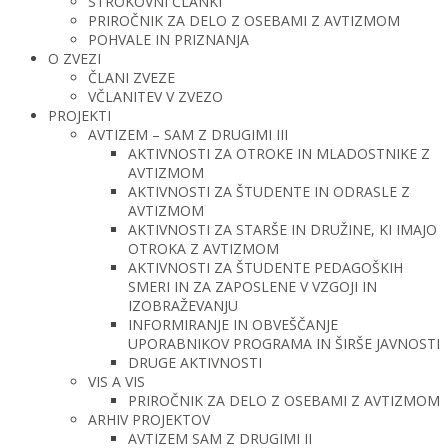
STROKOVNI ČLANKI
PRIROČNIK ZA DELO Z OSEBAMI Z AVTIZMOM
POHVALE IN PRIZNANJA
O ZVEZI
ČLANI ZVEZE
VČLANITEV V ZVEZO
PROJEKTI
AVTIZEM – SAM Z DRUGIMI III
AKTIVNOSTI ZA OTROKE IN MLADOSTNIKE Z
AVTIZMOM
AKTIVNOSTI ZA ŠTUDENTE IN ODRASLE Z
AVTIZMOM
AKTIVNOSTI ZA STARŠE IN DRUŽINE, KI IMAJO
OTROKA Z AVTIZMOM
AKTIVNOSTI ZA ŠTUDENTE PEDAGOŠKIH
SMERI IN ZA ZAPOSLENE V VZGOJI IN
IZOBRAŽEVANJU
INFORMIRANJE IN OBVEŠČANJE
UPORABNIKOV PROGRAMA IN ŠIRŠE JAVNOSTI
DRUGE AKTIVNOSTI
VIS A VIS
PRIROČNIK ZA DELO Z OSEBAMI Z AVTIZMOM
ARHIV PROJEKTOV
AVTIZEM SAM Z DRUGIMI II