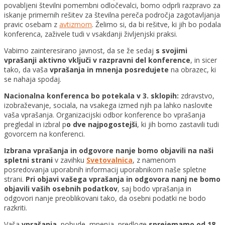
povabljeni številni pomembni odločevalci, bomo odprli razpravo za
iskanje primernih rešitev za številna pereča področja zagotavljanja
pravic osebam z
avtizmom
. Želimo si, da bi rešitve, ki jih bo podala
konferenca, zaživele tudi v vsakdanji življenjski praksi.
Vabimo zainteresirano javnost, da se že sedaj
s svojimi
vprašanji aktivno vključi v razpravni del konference
, in sicer
tako, da vaša
vprašanja in mnenja posredujete
na obrazec, ki
se nahaja spodaj.
Nacionalna konferenca bo potekala v 3. sklopih:
zdravstvo,
izobraževanje, sociala, na vsakega izmed njih pa lahko naslovite
vaša vprašanja. Organizacijski odbor konference bo vprašanja
pregledal in izbral p
o dve najpogostejši
, ki jih bomo zastavili tudi
govorcem na konferenci.
Izbrana vprašanja in odgovore nanje bomo objavili na naši
spletni strani
v zavihku
Svetovalnica
, z namenom
posredovanja uporabnih informacij uporabnikom naše spletne
strani.
Pri objavi vašega vprašanja in odgovora nanj ne bomo
objavili vaših osebnih podatkov
, saj bodo vprašanja in
odgovori nanje preoblikovani tako, da osebni podatki ne bodo
razkriti.
Vaša
vprašanja
, pobude, mnenja, predloge
sprejemamo od 18.