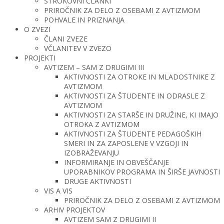
STROKOVNI ČLANKI
PRIROČNIK ZA DELO Z OSEBAMI Z AVTIZMOM
POHVALE IN PRIZNANJA
O ZVEZI
ČLANI ZVEZE
VČLANITEV V ZVEZO
PROJEKTI
AVTIZEM – SAM Z DRUGIMI III
AKTIVNOSTI ZA OTROKE IN MLADOSTNIKE Z
AVTIZMOM
AKTIVNOSTI ZA ŠTUDENTE IN ODRASLE Z
AVTIZMOM
AKTIVNOSTI ZA STARŠE IN DRUŽINE, KI IMAJO
OTROKA Z AVTIZMOM
AKTIVNOSTI ZA ŠTUDENTE PEDAGOŠKIH
SMERI IN ZA ZAPOSLENE V VZGOJI IN
IZOBRAŽEVANJU
INFORMIRANJE IN OBVEŠČANJE
UPORABNIKOV PROGRAMA IN ŠIRŠE JAVNOSTI
DRUGE AKTIVNOSTI
VIS A VIS
PRIROČNIK ZA DELO Z OSEBAMI Z AVTIZMOM
ARHIV PROJEKTOV
AVTIZEM SAM Z DRUGIMI II