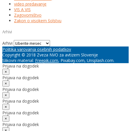
video predavanje
VIS A VIS
Zagovorništvo
Zakon o visokem šolstvu
Arhivi
Arhivi
Politika varovanja osebnih podatkov
Copyright © 2018 Zveza NVO za avtizem Slovenije
Slikovni material:
Freepik.com
, Pixabay.com, Unsplash.com.
Prijava na dogodek
×
Prijava na dogodek
×
Prijava na dogodek
×
Prijava na dogodek
×
Prijava na dogodek
×
Prijava na dogodek
×