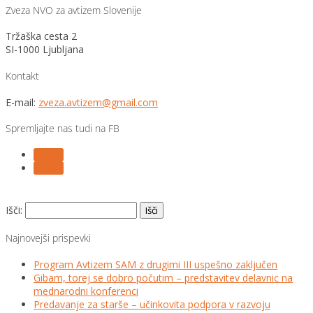
Zveza NVO za avtizem Slovenije
Tržaška cesta 2
SI-1000 Ljubljana
Kontakt
E-mail:
zveza.avtizem@gmail.com
Spremljajte nas tudi na FB
Follow
Follow
Išči:
Najnovejši prispevki
Program Avtizem SAM z drugimi III uspešno zaključen
Gibam, torej se dobro počutim – predstavitev delavnic na
mednarodni konferenci
Predavanje za starše – učinkovita podpora v razvoju