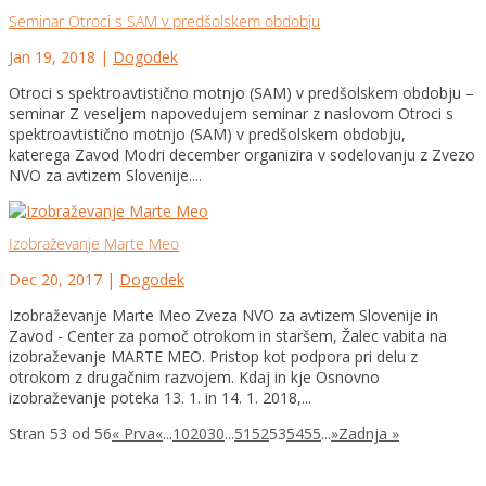
Seminar Otroci s SAM v predšolskem obdobju
Jan 19, 2018
|
Dogodek
Otroci s spektroavtistično motnjo (SAM) v predšolskem obdobju –
seminar Z veseljem napovedujem seminar z naslovom Otroci s
spektroavtistično motnjo (SAM) v predšolskem obdobju,
katerega Zavod Modri december organizira v sodelovanju z Zvezo
NVO za avtizem Slovenije....
Izobraževanje Marte Meo
Dec 20, 2017
|
Dogodek
Izobraževanje Marte Meo Zveza NVO za avtizem Slovenije in
Zavod - Center za pomoč otrokom in staršem, Žalec vabita na
izobraževanje MARTE MEO. Pristop kot podpora pri delu z
otrokom z drugačnim razvojem. Kdaj in kje Osnovno
izobraževanje poteka 13. 1. in 14. 1. 2018,...
Stran 53 od 56
« Prva
«
...
10
20
30
...
51
52
53
54
55
...
»
Zadnja »