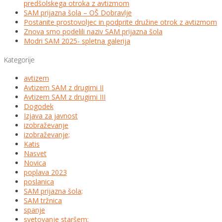
predšolskega otroka z avtizmom
SAM prijazna šola – OŠ Dobravlje
Postanite prostovoljec in podprite družine otrok z avtizmom
Znova smo podelili naziv SAM prijazna šola
Modri SAM 2025- spletna galerija
Kategorije
avtizem
Avtizem SAM z drugimi II
Avtizem SAM z drugimi III
Dogodek
Izjava za javnost
izobraževanje
izobraževanje;
Katis
Nasvet
Novica
poplava 2023
poslanica
SAM prijazna šola;
SAM tržnica
spanje
svetovanje staršem;