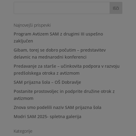
Najnovejši prispevki
Program Avtizem SAM z drugimi III uspešno
zaključen
Gibam, torej se dobro počutim – predstavitev
delavnic na mednarodni konferenci
Predavanje za starše – učinkovita podpora v razvoju
predšolskega otroka z avtizmom
SAM prijazna šola – OŠ Dobravlje
Postanite prostovoljec in podprite družine otrok z
avtizmom
Znova smo podelili naziv SAM prijazna šola
Modri SAM 2025- spletna galerija
Kategorije