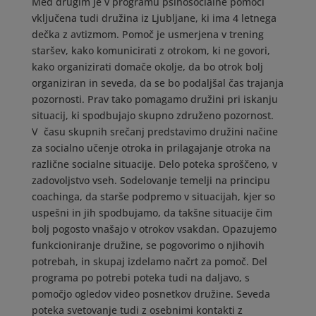
Med drugim je v programu psihosocialne pomoči
vključena tudi družina iz Ljubljane, ki ima 4 letnega
dečka z avtizmom. Pomoč je usmerjena v trening
staršev, kako komunicirati z otrokom, ki ne govori,
kako organizirati domače okolje, da bo otrok bolj
organiziran in seveda, da se bo podaljšal čas trajanja
pozornosti. Prav tako pomagamo družini pri iskanju
situacij, ki spodbujajo skupno združeno pozornost.
V času skupnih srečanj predstavimo družini načine
za socialno učenje otroka in prilagajanje otroka na
različne socialne situacije. Delo poteka sproščeno, v
zadovoljstvo vseh. Sodelovanje temelji na principu
coachinga, da starše podpremo v situacijah, kjer so
uspešni in jih spodbujamo, da takšne situacije čim
bolj pogosto vnašajo v otrokov vsakdan. Opazujemo
funkcioniranje družine, se pogovorimo o njihovih
potrebah, in skupaj izdelamo načrt za pomoč. Del
programa po potrebi poteka tudi na daljavo, s
pomočjo ogledov video posnetkov družine. Seveda
poteka svetovanje tudi z osebnimi kontakti z