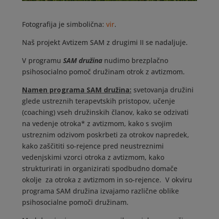
Fotografija je simbolična:
vir
.
Naš projekt Avtizem SAM z drugimi II se nadaljuje.
V programu
SAM družina
nudimo brezplačno
psihosocialno pomoč družinam otrok z avtizmom.
Namen programa SAM družina:
svetovanja družini
glede ustreznih terapevtskih pristopov, učenje
(coaching) vseh družinskih članov, kako se odzivati
na vedenje otroka* z avtizmom, kako s svojim
ustreznim odzivom poskrbeti za otrokov napredek,
kako zaščititi so-rejence pred neustreznimi
vedenjskimi vzorci otroka z avtizmom, kako
strukturirati in organizirati spodbudno domače
okolje za otroka z avtizmom in so-rejence. V okviru
programa SAM družina izvajamo različne oblike
psihosocialne pomoči družinam.