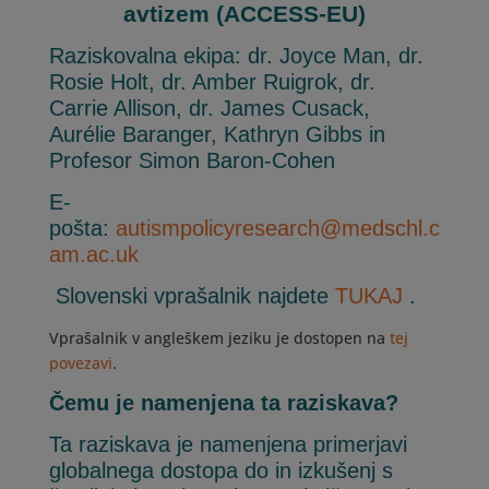
avtizem (ACCESS-EU)
Raziskovalna ekipa: dr. Joyce Man, dr.
Rosie Holt, dr. Amber Ruigrok, dr.
Carrie Allison, dr. James Cusack,
Aurélie Baranger, Kathryn Gibbs in
Profesor Simon Baron-Cohen
E-
pošta:
autismpolicyresearch@medschl.c
am.ac.uk
Slovenski vprašalnik najdete
TUKAJ
.
Vprašalnik v angleškem jeziku je dostopen na
tej
povezavi
.
Čemu je namenjena ta raziskava?
Ta raziskava je namenjena primerjavi
globalnega dostopa do in izkušenj s