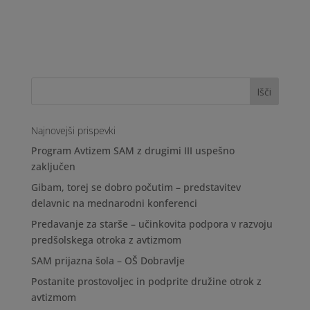
Najnovejši prispevki
Program Avtizem SAM z drugimi III uspešno
zaključen
Gibam, torej se dobro počutim – predstavitev
delavnic na mednarodni konferenci
Predavanje za starše – učinkovita podpora v razvoju
predšolskega otroka z avtizmom
SAM prijazna šola – OŠ Dobravlje
Postanite prostovoljec in podprite družine otrok z
avtizmom