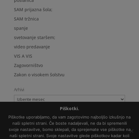
poslanica
SAM prijazna šola;
SAM tržnica
spanje
svetovanje staršem;
video predavanje
VIS A VIS
Zagovorništvo
Zakon o visokem šolstvu
Arhivi
Arhivi
Piškotki.
Piškotke uporabljamo, da vam zagotovimo najboljšo izkušnjo na
naši spletni strani. Če boste nadaljevali, ne da bi spremenili
svoje nastavitve, bomo sklepali, da sprejemate vse piškotke na
Politika varovanja osebnih podatkov
naši spletni strani. Svoje nastavitve glede piškotkov kadar koli
Copyright © 2018 Zveza NVO za avtizem Slovenije