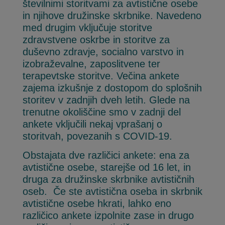
številnimi storitvami za avtistične osebe
in njihove družinske skrbnike. Navedeno
med drugim vključuje storitve
zdravstvene oskrbe in storitve za
duševno zdravje, socialno varstvo in
izobraževalne, zaposlitvene ter
terapevtske storitve. Večina ankete
zajema izkušnje z dostopom do splošnih
storitev v zadnjih dveh letih. Glede na
trenutne okoliščine smo v zadnji del
ankete vključili nekaj vprašanj o
storitvah, povezanih s COVID-19.
Obstajata dve različici ankete: ena za
avtistične osebe, starejše od 16 let, in
druga za družinske skrbnike avtističnih
oseb. Če ste avtistična oseba in skrbnik
avtistične osebe hkrati, lahko eno
različico ankete izpolnite zase in drugo