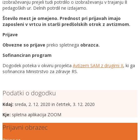
izobraževanju prejeli tudi potrdilo o izobraževanju v trajanju 8
pedagoških ur. Delnih potrdil ne izdajamo.
Število mest je omejeno. Prednost pri prijavah imajo
zaposleni v vrtcu in starši predšolskih otrok z avtizmom.
Prijave
Obvezne so prijave
preko spletnega
obrazca.
Sofinanciran program
Dogodek poteka v okviru projekta
Avtizem SAM z drugimi II
, ki ga
sofinancira Ministrstvo za zdravje RS.
Podatki o dogodku
Kdaj:
sreda, 2. 12. 2020 in četrtek, 3. 12. 2020
Kje:
spletna aplikacija ZOOM
Prijavni obrazec