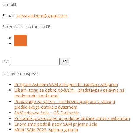
Kontakt
E-mail:
zveza.avtizem@gmail.com
Spremljajte nas tudi na FB
Follow
Follow
Išči:
Najnovejši prispevki
Program Avtizem SAM z drugimi III uspešno zaključen
Gibam, torej se dobro počutim – predstavitev delavnic na
mednarodni konferenci
Predavanje za starše – učinkovita podpora v razvoju
predšolskega otroka z avtizmom
SAM prijazna šola – OŠ Dobravlje
Postanite prostovoljec in podprite družine otrok z avtizmom
Znova smo podelili naziv SAM prijazna šola
Modri SAM 2025- spletna galerija