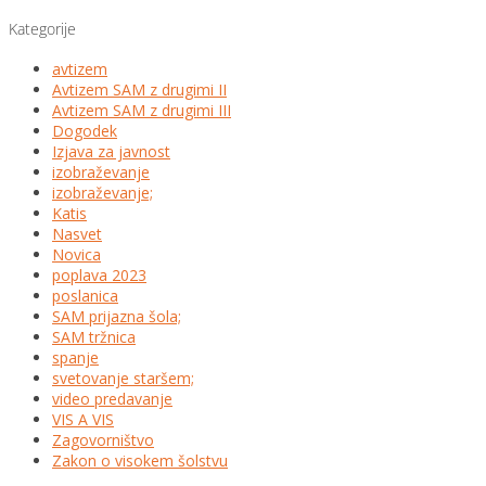
Kategorije
avtizem
Avtizem SAM z drugimi II
Avtizem SAM z drugimi III
Dogodek
Izjava za javnost
izobraževanje
izobraževanje;
Katis
Nasvet
Novica
poplava 2023
poslanica
SAM prijazna šola;
SAM tržnica
spanje
svetovanje staršem;
video predavanje
VIS A VIS
Zagovorništvo
Zakon o visokem šolstvu