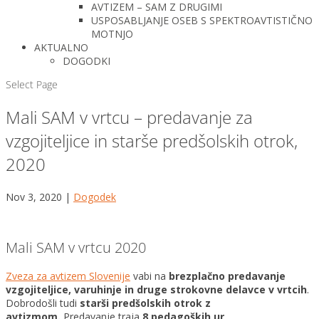
AVTIZEM – SAM Z DRUGIMI
USPOSABLJANJE OSEB S SPEKTROAVTISTIČNO
MOTNJO
AKTUALNO
DOGODKI
Select Page
Mali SAM v vrtcu – predavanje za
vzgojiteljice in starše predšolskih otrok,
2020
Nov 3, 2020
|
Dogodek
Mali SAM v vrtcu 2020
Zveza za avtizem Slovenije
vabi na
brezplačno predavanje
vzgojiteljice, varuhinje in druge strokovne delavce v vrtcih
.
Dobrodošli tudi
starši predšolskih otrok z
avtizmom.
Predavanje traja
8 pedagoških ur
.