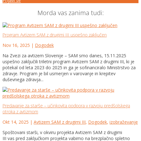
Prijavi se
Morda vas zanima tudi:
Program Avtizem SAM z drugimi III uspešno zaključen
Nov 16, 2025
|
Dogodek
Na Zvezi za avtizem Slovenije – SAM smo danes, 15.11.2025
uspešno zaključili triletni program Avtizem SAM z drugimi III, ki je
potekal od leta 2023 do 2025 in ga je sofinanciralo Ministrstvo za
zdravje. Program je bil usmerjen v varovanje in krepitev
duševnega zdravja...
Predavanje za starše – učinkovita podpora v razvoju predšolskega
otroka z avtizmom
Okt 14, 2025
|
Avtizem SAM z drugimi III
,
Dogodek
,
izobraževanje
Spoštovani starši, v okviru projekta Avtizem SAM z drugimi
III vas pred zaključkom projekta vabimo na brezplačno spletno