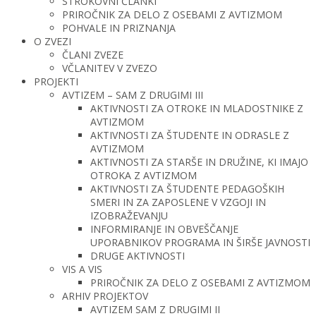
STROKOVNI ČLANKI
PRIROČNIK ZA DELO Z OSEBAMI Z AVTIZMOM
POHVALE IN PRIZNANJA
O ZVEZI
ČLANI ZVEZE
VČLANITEV V ZVEZO
PROJEKTI
AVTIZEM – SAM Z DRUGIMI III
AKTIVNOSTI ZA OTROKE IN MLADOSTNIKE Z
AVTIZMOM
AKTIVNOSTI ZA ŠTUDENTE IN ODRASLE Z
AVTIZMOM
AKTIVNOSTI ZA STARŠE IN DRUŽINE, KI IMAJO
OTROKA Z AVTIZMOM
AKTIVNOSTI ZA ŠTUDENTE PEDAGOŠKIH
SMERI IN ZA ZAPOSLENE V VZGOJI IN
IZOBRAŽEVANJU
INFORMIRANJE IN OBVEŠČANJE
UPORABNIKOV PROGRAMA IN ŠIRŠE JAVNOSTI
DRUGE AKTIVNOSTI
VIS A VIS
PRIROČNIK ZA DELO Z OSEBAMI Z AVTIZMOM
ARHIV PROJEKTOV
AVTIZEM SAM Z DRUGIMI II