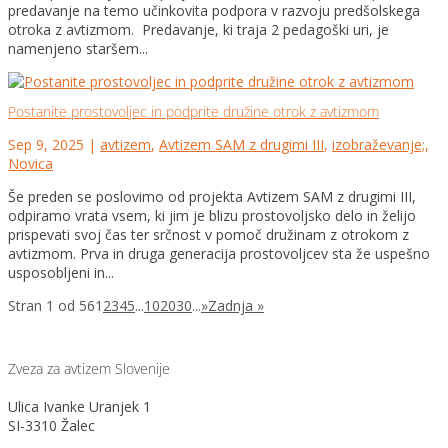
predavanje na temo učinkovita podpora v razvoju predšolskega
otroka z avtizmom. Predavanje, ki traja 2 pedagoški uri, je
namenjeno staršem...
Postanite prostovoljec in podprite družine otrok z avtizmom
Sep 9, 2025
|
avtizem
,
Avtizem SAM z drugimi III
,
izobraževanje;
,
Novica
Še preden se poslovimo od projekta Avtizem SAM z drugimi III,
odpiramo vrata vsem, ki jim je blizu prostovoljsko delo in želijo
prispevati svoj čas ter srčnost v pomoč družinam z otrokom z
avtizmom. Prva in druga generacija prostovoljcev sta že uspešno
usposobljeni in...
Stran 1 od 56
1
2
3
4
5
...
10
20
30
...
»
Zadnja »
Zveza za avtizem Slovenije
Ulica Ivanke Uranjek 1
SI-3310 Žalec