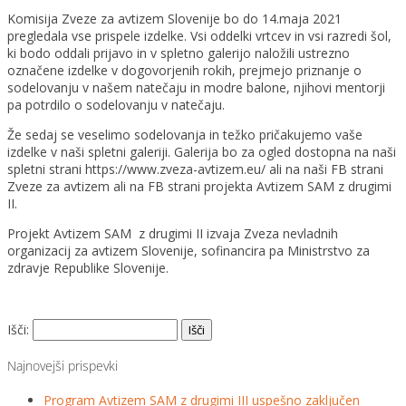
Komisija Zveze za avtizem Slovenije bo do 14.maja 2021
pregledala vse prispele izdelke. Vsi oddelki vrtcev in vsi razredi šol,
ki bodo oddali prijavo in v spletno galerijo naložili ustrezno
označene izdelke v dogovorjenih rokih, prejmejo priznanje o
sodelovanju v našem natečaju in modre balone, njihovi mentorji
pa potrdilo o sodelovanju v natečaju.
Že sedaj se veselimo sodelovanja in težko pričakujemo vaše
izdelke v naši spletni galeriji. Galerija bo za ogled dostopna na naši
spletni strani https://www.zveza-avtizem.eu/ ali na naši FB strani
Zveze za avtizem ali na FB strani projekta Avtizem SAM z drugimi
II.
Projekt Avtizem SAM z drugimi II izvaja Zveza nevladnih
organizacij za avtizem Slovenije, sofinancira pa Ministrstvo za
zdravje Republike Slovenije.
Išči:
Najnovejši prispevki
Program Avtizem SAM z drugimi III uspešno zaključen