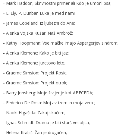
– Mark Haddon; Skrivnostni primer ali Kdo je umoril psa;
– L. Ely, P. Dunbar: Luka je med nami;
– James Copeland: Iz ljubezni do Ane;
– Alenka Vojska Kušar: Naš Ambrož;
– Kathy Hoopmann: Vse mačke imajo Aspergerjev sindrom;
– Alenka Klemenc: Kako je biti jaz;
– Alenka Klemenc: Juretovo leto;
– Graeme Simsion: Projekt Rosie;
– Graeme Simsion: Projekt otrok;
– Barry Jonsberg: Moje življenje kot ABECEDA;
– Federico De Rosa: Moj avtizem in moja vera ;
– Naoki Higašida: Zakaj skačem;
– Ignac Schmidt: Drama je biti starš vesoljca;
– Helena Kraljič: Žan je drugačen;