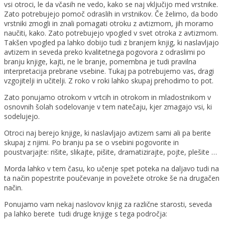
vsi otroci, le da včasih ne vedo, kako se naj vključijo med vrstnike.
Zato potrebujejo pomoč odraslih in vrstnikov. Če želimo, da bodo
vrstniki zmogli in znali pomagati otroku z avtizmom, jih moramo
naučiti, kako. Zato potrebujejo vpogled v svet otroka z avtizmom.
Takšen vpogled pa lahko dobijo tudi z branjem knjig, ki naslavljajo
avtizem in seveda preko kvalitetnega pogovora z odraslimi po
branju knjige, kajti, ne le branje, pomembna je tudi pravilna
interpretacija prebrane vsebine. Tukaj pa potrebujemo vas, dragi
vzgojitelji in učitelji. Z roko v roki lahko skupaj prehodimo to pot.
Zato ponujamo otrokom v vrtcih in otrokom in mladostnikom v
osnovnih šolah sodelovanje v tem natečaju, kjer zmagajo vsi, ki
sodelujejo.
Otroci naj berejo knjige, ki naslavljajo avtizem sami ali pa berite
skupaj z njimi. Po branju pa se o vsebini pogovorite in
poustvarjajte: rišite, slikajte, pišite, dramatizirajte, pojte, plešite …
Morda lahko v tem času, ko učenje spet poteka na daljavo tudi na
ta način popestrite poučevanje in povežete otroke še na drugačen
način.
Ponujamo vam nekaj naslovov knjig za različne starosti, seveda
pa lahko berete tudi druge knjige s tega področja: