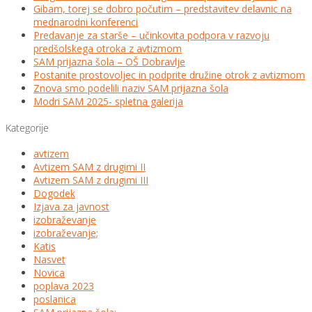
Gibam, torej se dobro počutim – predstavitev delavnic na
mednarodni konferenci
Predavanje za starše – učinkovita podpora v razvoju
predšolskega otroka z avtizmom
SAM prijazna šola – OŠ Dobravlje
Postanite prostovoljec in podprite družine otrok z avtizmom
Znova smo podelili naziv SAM prijazna šola
Modri SAM 2025- spletna galerija
Kategorije
avtizem
Avtizem SAM z drugimi II
Avtizem SAM z drugimi III
Dogodek
Izjava za javnost
izobraževanje
izobraževanje;
Katis
Nasvet
Novica
poplava 2023
poslanica