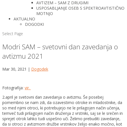
AVTIZEM – SAM Z DRUGIMI
USPOSABLJANJE OSEB S SPEKTROAVTISTIČNO
MOTNJO
AKTUALNO
DOGODKI
Select Page
Modri SAM – svetovni dan zavedanja o
avtizmu 2021
Mar 30, 2021
|
Dogodek
Fotografija:
vir.
2.april je svetovni dan zavedanja o avtizmu. Še posebej
pomembno se nam zdi, da ozavestimo otroke in mladostnike, da
so med njimi otroci, ki potrebujejo ne le prilagojen način učenja,
temveč tudi prilagojen način druženja z vrstniki, saj se le srečen in
sprejet otrok lahko tudi uspešno uči. Želimo prebuditi zavedanje,
da si otroci z avtizmom družbe vrstnikov želijo enako močno, kot