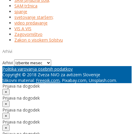
SAM prijazna šola;
SAM tržnica
spanje
svetovanje staršem;
video predavanje
VIS A VIS
Zagovorništvo
Zakon o visokem šolstvu
Arhivi
Arhivi
Politika varovanja osebnih podatkov
Copyright © 2018 Zveza NVO za avtizem Slovenije
Slikovni material:
Freepik.com
, Pixabay.com, Unsplash.com.
Prijava na dogodek
×
Prijava na dogodek
×
Prijava na dogodek
×
Prijava na dogodek
×
Prijava na dogodek