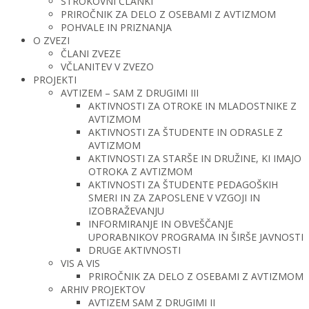
STROKOVNI ČLANKI
PRIROČNIK ZA DELO Z OSEBAMI Z AVTIZMOM
POHVALE IN PRIZNANJA
O ZVEZI
ČLANI ZVEZE
VČLANITEV V ZVEZO
PROJEKTI
AVTIZEM – SAM Z DRUGIMI III
AKTIVNOSTI ZA OTROKE IN MLADOSTNIKE Z
AVTIZMOM
AKTIVNOSTI ZA ŠTUDENTE IN ODRASLE Z
AVTIZMOM
AKTIVNOSTI ZA STARŠE IN DRUŽINE, KI IMAJO
OTROKA Z AVTIZMOM
AKTIVNOSTI ZA ŠTUDENTE PEDAGOŠKIH
SMERI IN ZA ZAPOSLENE V VZGOJI IN
IZOBRAŽEVANJU
INFORMIRANJE IN OBVEŠČANJE
UPORABNIKOV PROGRAMA IN ŠIRŠE JAVNOSTI
DRUGE AKTIVNOSTI
VIS A VIS
PRIROČNIK ZA DELO Z OSEBAMI Z AVTIZMOM
ARHIV PROJEKTOV
AVTIZEM SAM Z DRUGIMI II