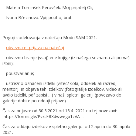
– Mateja Tominšek Perovšek: Moj prijatelj Oli;
– Ivona Březinová: Vpij potiho, brat.
Pogoji sodelovanja v natečaju Modri SAM 2021:
–
obvezna e- prijava na natečaj
– obvezno branje (vsaj) ene knjige (iz našega seznama ali po vaši
izbiri);
– poustvarjanje;
– ustrezno označeni izdelki (vrtec/ šola, oddelek ali razred,
mentor) in objava teh izdelkov (fotografije izdelkov, video ali
avdio izdelki, pdf zapisi …) v naši spletni galeriji (povezavo do
galerije dobite po oddaji prijave).
Čas za prijavo: od 30.3.2021 od 15.4. 2021 na tej povezavi:
https://forms.gle/PvxtERXdwwegb1zVA .
Čas za oddajo izdelkov v spletno galerijo: od 2.aprila do 30. aprila
2021.