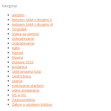
Kategorije
avtizem
Avtizem SAM z drugimi II
Avtizem SAM z drugimi III
Dogodek
Izjava za javnost
izobraževanje
izobraževanje;
Katis
Nasvet
Novica
poplava 2023
poslanica
SAM prijazna šola;
SAM tržnica
spanje
svetovanje staršem;
video predavanje
VIS A VIS
Zagovorništvo
Zakon o visokem šolstvu