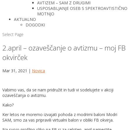
AVTIZEM – SAM Z DRUGIMI
USPOSABLJANJE OSEB S SPEKTROAVTISTIČNO
MOTNJO
AKTUALNO
DOGODKI
Select Page
2.april – ozaveščanje o avtizmu – moj FB
okvirček
Mar 31, 2021
|
Novica
Vabimo vas, da se nam pridružit in tudi vi sodelujete v akciji
ozaveščanja o avtizmu.
Kako?
Ker letos ne moremo izvajati pohoda z modrimi baloni Modri
SAM, smo za vas pripravili virtualni balon v obliki FB okvirja.
Na svojo profilno sliko na FB si za celoten april namestite