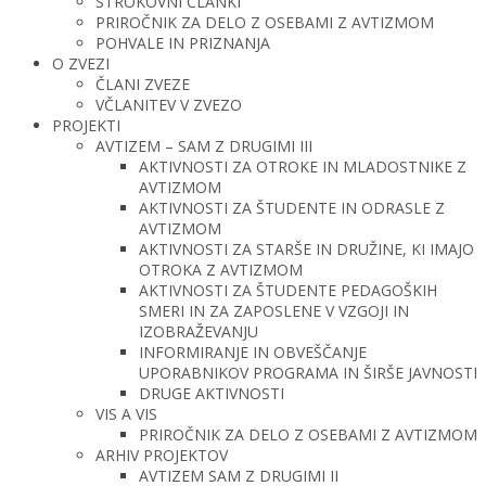
STROKOVNI ČLANKI
PRIROČNIK ZA DELO Z OSEBAMI Z AVTIZMOM
POHVALE IN PRIZNANJA
O ZVEZI
ČLANI ZVEZE
VČLANITEV V ZVEZO
PROJEKTI
AVTIZEM – SAM Z DRUGIMI III
AKTIVNOSTI ZA OTROKE IN MLADOSTNIKE Z
AVTIZMOM
AKTIVNOSTI ZA ŠTUDENTE IN ODRASLE Z
AVTIZMOM
AKTIVNOSTI ZA STARŠE IN DRUŽINE, KI IMAJO
OTROKA Z AVTIZMOM
AKTIVNOSTI ZA ŠTUDENTE PEDAGOŠKIH
SMERI IN ZA ZAPOSLENE V VZGOJI IN
IZOBRAŽEVANJU
INFORMIRANJE IN OBVEŠČANJE
UPORABNIKOV PROGRAMA IN ŠIRŠE JAVNOSTI
DRUGE AKTIVNOSTI
VIS A VIS
PRIROČNIK ZA DELO Z OSEBAMI Z AVTIZMOM
ARHIV PROJEKTOV
AVTIZEM SAM Z DRUGIMI II