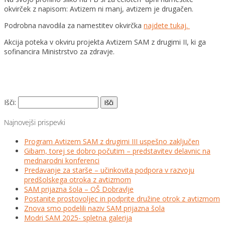
okvirček z napisom: Avtizem ni manj, avtizem je drugačen.
Podrobna navodila za namestitev okvirčka
najdete tukaj.
Akcija poteka v okviru projekta Avtizem SAM z drugimi II, ki ga
sofinancira Ministrstvo za zdravje.
Išči:
Najnovejši prispevki
Program Avtizem SAM z drugimi III uspešno zaključen
Gibam, torej se dobro počutim – predstavitev delavnic na
mednarodni konferenci
Predavanje za starše – učinkovita podpora v razvoju
predšolskega otroka z avtizmom
SAM prijazna šola – OŠ Dobravlje
Postanite prostovoljec in podprite družine otrok z avtizmom
Znova smo podelili naziv SAM prijazna šola
Modri SAM 2025- spletna galerija