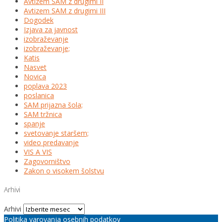
Avtizem SAM z drugimi II
Avtizem SAM z drugimi III
Dogodek
Izjava za javnost
izobraževanje
izobraževanje;
Katis
Nasvet
Novica
poplava 2023
poslanica
SAM prijazna šola;
SAM tržnica
spanje
svetovanje staršem;
video predavanje
VIS A VIS
Zagovorništvo
Zakon o visokem šolstvu
Arhivi
Arhivi
Politika varovanja osebnih podatkov