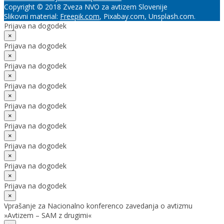
Copyright © 2018 Zveza NVO za avtizem Slovenije
Slikovni material:
Freepik.com
, Pixabay.com, Unsplash.com.
Prijava na dogodek
×
Prijava na dogodek
×
Prijava na dogodek
×
Prijava na dogodek
×
Prijava na dogodek
×
Prijava na dogodek
×
Prijava na dogodek
×
Prijava na dogodek
×
Prijava na dogodek
×
Vprašanje za Nacionalno konferenco zavedanja o avtizmu
»Avtizem – SAM z drugimi«