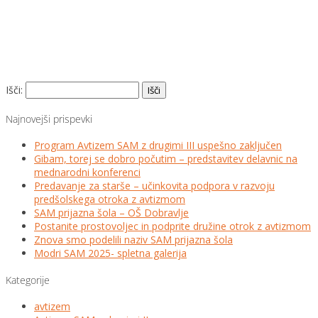
Išči:
Najnovejši prispevki
Program Avtizem SAM z drugimi III uspešno zaključen
Gibam, torej se dobro počutim – predstavitev delavnic na
mednarodni konferenci
Predavanje za starše – učinkovita podpora v razvoju
predšolskega otroka z avtizmom
SAM prijazna šola – OŠ Dobravlje
Postanite prostovoljec in podprite družine otrok z avtizmom
Znova smo podelili naziv SAM prijazna šola
Modri SAM 2025- spletna galerija
Kategorije
avtizem