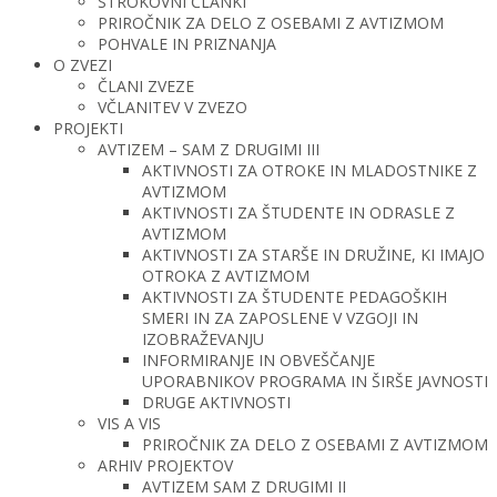
STROKOVNI ČLANKI
PRIROČNIK ZA DELO Z OSEBAMI Z AVTIZMOM
POHVALE IN PRIZNANJA
O ZVEZI
ČLANI ZVEZE
VČLANITEV V ZVEZO
PROJEKTI
AVTIZEM – SAM Z DRUGIMI III
AKTIVNOSTI ZA OTROKE IN MLADOSTNIKE Z
AVTIZMOM
AKTIVNOSTI ZA ŠTUDENTE IN ODRASLE Z
AVTIZMOM
AKTIVNOSTI ZA STARŠE IN DRUŽINE, KI IMAJO
OTROKA Z AVTIZMOM
AKTIVNOSTI ZA ŠTUDENTE PEDAGOŠKIH
SMERI IN ZA ZAPOSLENE V VZGOJI IN
IZOBRAŽEVANJU
INFORMIRANJE IN OBVEŠČANJE
UPORABNIKOV PROGRAMA IN ŠIRŠE JAVNOSTI
DRUGE AKTIVNOSTI
VIS A VIS
PRIROČNIK ZA DELO Z OSEBAMI Z AVTIZMOM
ARHIV PROJEKTOV
AVTIZEM SAM Z DRUGIMI II