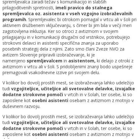
spremljevalca zaradi težav s komunikacijo in slabših
prilagoditvenih spretnosti,
imeli pravico do stalnega
spremljevalca
oz. asistenta
v vseh vzgojno izobraževalnih
programih
. Spremljevalec bi otrokom pomagal v vrtcu ali v šoli pri
aktivnem družbenem vključevanju, s čimer bi jim bila v večji meri
zagotovljena inkluzija. Ker so otroci z avtizmom v svojem
prilagajanju in v komunikaciji drugačni od vrstnikov, potrebujejo
strokovni delavci in asistenti specifična znanja za uporabo
posebnih strategij dela z njimi. Zato smo člani Zveze NVO za
avtizem Slovenije pripravili izobraževanje, ki je
namenjeno
spremljevalcem
in
asistentom,
ki delajo z otroki z
avtizmom v vrtcu ali v šoli. S pridobljenimi znanji bodo uspešneje
premagovali vsakodnevne izzive pri svojem delu.
V kolikor bo dovolj prostih mest, se izobraževanja lahko udeležijo
tudi
vzgojiteljice,
učiteljice ali svetovalne delavke, izvajalke
dodatne strokovne pomoči
v vrtcih in v šolah, ter osebe, ki so
zaposlene kot
osebni asistenti
osebam z avtizmom z motnjo v
duševnem razvoju.
V kolikor bo dovolj prostih mest, se izobraževanja lahko udeležijo
tudi
vzgojiteljice,
učiteljice ali svetovalne delavke, izvajalke
dodatne strokovne pomoči
v vrtcih in v šolah, ter osebe, ki so
zaposlene kot
osebni asistenti
osebam z avtizmom z motnjo v