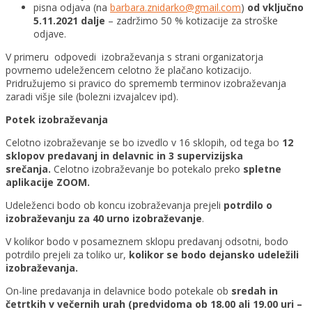
pisna odjava (na
barbara.znidarko@gmail.com
)
od vključno
5.11.2021 dalje
– zadržimo 50 % kotizacije za stroške
odjave.
V primeru odpovedi izobraževanja s strani organizatorja
povrnemo udeležencem celotno že plačano kotizacijo.
Pridružujemo si pravico do sprememb terminov izobraževanja
zaradi višje sile (bolezni izvajalcev ipd).
Potek izobraževanja
Celotno izobraževanje se bo izvedlo v 16 sklopih, od tega bo
12
sklopov predavanj in delavnic in 3 supervizijska
srečanja.
Celotno izobraževanje bo potekalo preko
spletne
aplikacije ZOOM.
Udeleženci bodo ob koncu izobraževanja prejeli
potrdilo o
izobraževanju za 40 urno izobraževanje
.
V kolikor bodo v posameznem sklopu predavanj odsotni, bodo
potrdilo prejeli za toliko ur,
kolikor se bodo dejansko udeležili
izobraževanja.
On-line predavanja in delavnice bodo potekale ob
sredah in
četrtkih v večernih urah (predvidoma ob 18.00 ali 19.00 uri –