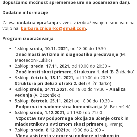
dopuščamo možnost spremembe ure na posamezen dan).
Dodatne informacije
Za vsa
dodatna vprašanja
v zvezi z izobraževanjem smo vam na
voljo na
:
barbara.znidarko@gmail.com
.
Program izobraževanja
1.sklop
:
sreda, 10.11. 2021
, od 18.00 do 19.30 –
Značilnosti avtizma in diagnostika predavanje
(M.
Maceedoni-Lukšič)
2.sklop
:
sreda, 17.11. 2021
, od 19.00 do 20:30 –
Značilnosti skozi primere, Struktura 1. del
(B. Žnidarko)
3.sklop
:
četrtek, 18.11. 2021
, od 19.00 do 20:30 –
Struktura pri delu z otroki 2. del
(B. Žnidarko)
4.sklop
:
sreda, 24.11.2021
, od 18.00 do 19:30
– Analiza
vedenja
(A. Bezenšek)
5.sklop
:
četrtek, 25.11. 2021
od 18.00 do 19.30
–
Podporna in nadomestna komunikacija
(A. Bezenšek)
6.sklop
:
sreda, 1.12.2021
, od 19:00 do 21:00 –
Vzpostavitev podpornega okolja za učenje otrok in
mladostnikov z avtizmom skozi primere
(J. Kranjc)
7.sklop
:
sreda, 8.12.2021
od 19:00 do 21:00 –
Vloga asistenta v procesu podpore otrokom in