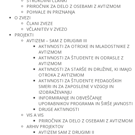
STROKOVNI ČLANKI
PRIROČNIK ZA DELO Z OSEBAMI Z AVTIZMOM
POHVALE IN PRIZNANJA
O ZVEZI
ČLANI ZVEZE
VČLANITEV V ZVEZO
PROJEKTI
AVTIZEM – SAM Z DRUGIMI III
AKTIVNOSTI ZA OTROKE IN MLADOSTNIKE Z
AVTIZMOM
AKTIVNOSTI ZA ŠTUDENTE IN ODRASLE Z
AVTIZMOM
AKTIVNOSTI ZA STARŠE IN DRUŽINE, KI IMAJO
OTROKA Z AVTIZMOM
AKTIVNOSTI ZA ŠTUDENTE PEDAGOŠKIH
SMERI IN ZA ZAPOSLENE V VZGOJI IN
IZOBRAŽEVANJU
INFORMIRANJE IN OBVEŠČANJE
UPORABNIKOV PROGRAMA IN ŠIRŠE JAVNOSTI
DRUGE AKTIVNOSTI
VIS A VIS
PRIROČNIK ZA DELO Z OSEBAMI Z AVTIZMOM
ARHIV PROJEKTOV
AVTIZEM SAM Z DRUGIMI II