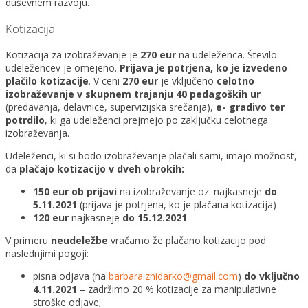
duševnem razvoju.
Kotizacija
Kotizacija za izobraževanje je
270 eur
na udeleženca. Število
udeležencev je omejeno.
Prijava je potrjena, ko
je izvedeno
plačilo kotizacije
. V ceni
270 eur
je vključeno
celotno
izobraževanje v skupnem trajanju 40 pedagoških ur
(predavanja, delavnice, supervizijska srečanja),
e- gradivo ter
potrdilo
, ki ga udeleženci prejmejo po zaključku celotnega
izobraževanja.
Udeleženci, ki si bodo izobraževanje plačali sami, imajo možnost,
da
plačajo kotizacijo v dveh obrokih:
150 eur ob prijavi
na izobraževanje oz. najkasneje
do
5.11.2021
(prijava je potrjena, ko je plačana kotizacija)
120 eur
najkasneje
do 15.12.2021
V primeru
neudeležbe
vračamo že plačano kotizacijo pod
naslednjimi pogoji:
pisna odjava (na
barbara.znidarko@gmail.com
)
do vključno
4.11.2021
– zadržimo 20 % kotizacije za manipulativne
stroške odjave;