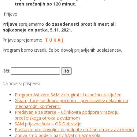
treh srečanjih po 120 minut.
Prijave
Prijave
sprejemamo
do zasedenosti prostih mest ali
najkasneje do petka, 5.11. 2021.
Prijave sprejemamo
T U K A J
.
Program bomo izvedli, če bo dovolj prijavljenih udeležencev.
Išči:
Najnovejši prispevki
Program Avtizem SAM z drugimi III uspešno zaključen
Gibam, torej se dobro počutim – predstavitev delavnic na
mednarodni konferenci
Predavanje za starše – učinkovita podpora v razvoju
predšolskega otroka z avtizmom
SAM prijazna šola – OŠ Dobravlje
Postanite prostovoljec in podprite družine otrok z avtizmom
Znova smo podelili naziv SAM prijazna šola