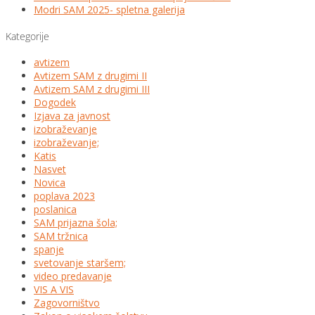
Modri SAM 2025- spletna galerija
Kategorije
avtizem
Avtizem SAM z drugimi II
Avtizem SAM z drugimi III
Dogodek
Izjava za javnost
izobraževanje
izobraževanje;
Katis
Nasvet
Novica
poplava 2023
poslanica
SAM prijazna šola;
SAM tržnica
spanje
svetovanje staršem;
video predavanje
VIS A VIS
Zagovorništvo