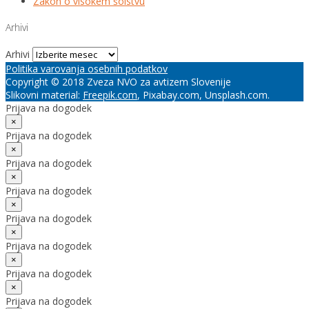
Zakon o visokem šolstvu
Arhivi
Arhivi
Politika varovanja osebnih podatkov
Copyright © 2018 Zveza NVO za avtizem Slovenije
Slikovni material:
Freepik.com
, Pixabay.com, Unsplash.com.
Prijava na dogodek
×
Prijava na dogodek
×
Prijava na dogodek
×
Prijava na dogodek
×
Prijava na dogodek
×
Prijava na dogodek
×
Prijava na dogodek
×
Prijava na dogodek