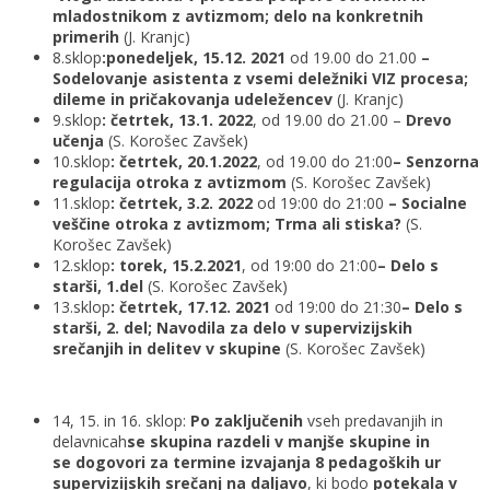
mladostnikom z avtizmom; delo na konkretnih
primerih
(J. Kranjc)
8.sklop
:
ponedeljek, 15.12. 2021
od 19.00 do 21.00
–
Sodelovanje asistenta z vsemi deležniki VIZ procesa;
dileme in pričakovanja udeležencev
(J. Kranjc)
9.sklop
:
četrtek, 13.1. 2022
, od 19.00 do 21.00 –
Drevo
učenja
(S. Korošec Zavšek)
10.sklop
:
četrtek, 20.1.2022
, od 19.00 do 21:00
– Senzorna
regulacija otroka z avtizmom
(S. Korošec Zavšek)
11.sklop
:
četrtek, 3.2. 2022
od 19:00 do 21:00
– Socialne
veščine otroka z avtizmom; Trma ali stiska?
(S.
Korošec Zavšek)
12.sklop
:
torek, 15.2.2021
, od 19:00 do 21:00
– Delo s
starši, 1.del
(S. Korošec Zavšek)
13.sklop
:
četrtek, 17.12. 2021
od 19:00 do 21:30
– Delo s
starši, 2. del; Navodila za delo v supervizijskih
srečanjih in delitev v skupine
(S. Korošec Zavšek)
14, 15. in 16. sklop:
Po zaključenih
vseh predavanjih in
delavnicah
se skupina razdeli v manjše skupine in
se dogovori za termine izvajanja 8 pedagoških ur
supervizijskih srečanj na daljavo
, ki bodo
potekala v