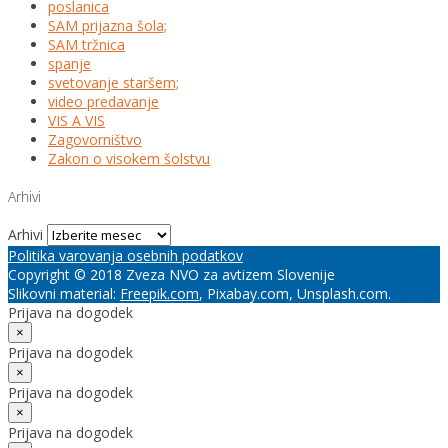
poslanica
SAM prijazna šola;
SAM tržnica
spanje
svetovanje staršem;
video predavanje
VIS A VIS
Zagovorništvo
Zakon o visokem šolstvu
Arhivi
Arhivi
Politika varovanja osebnih podatkov
Copyright © 2018 Zveza NVO za avtizem Slovenije
Slikovni material:
Freepik.com
, Pixabay.com, Unsplash.com.
Prijava na dogodek
×
Prijava na dogodek
×
Prijava na dogodek
×
Prijava na dogodek