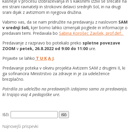
kasneje v procesu izobraževanja in s kakšnimi izzivi se srečate na
eni strani ravnatelji in strokovni delavci srednjih šol, in na drugi
srani dijak z avtizmom in njegova družina.
Vabimo vas, da se nam pridružite na predavanju z naslovom
SAM
v srednji šoli,
kjer bomo lahko izmenjali poglede in informacije o
predavani temi. Predavala bo
Sabina Korošec Zavšek, prof.def..
Predavanje z razpravo bo potekalo preko
spletne povezave
ZOOM
v
petek, 26.8.2022 od 9:00 do 11:00
ure.
Prijavite se lahko
T U K
A J
.
Predavanje poteka v okviru projekta Avtizem SAM z drugimi II, ki
ga sofinancira Ministrstvo za zdravje in je za udeležence
brezplačno.
Potrdila za udeležbo na predavanjih izdajamo samo za predavanja,
ki trajajo vsaj 4 pedagoške ure.
Išči:
Najnovejši prispevki