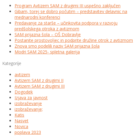
Program Avtizem SAM z drugimi III uspešno zaključen
Gibam, torej se dobro počutim – predstavitev delavnic na
mednarodni konferenci
Predavanje za starše – učinkovita podpora v razvoju
predšolskega otroka z avtizmom
SAM prijazna šola – OŠ Dobravlje
Postanite prostovoljec in podprite družine otrok z avtizmom
Znova smo podelili naziv SAM prijazna šola
Modri SAM 2025- spletna galerija
Kategorije
avtizem
Avtizem SAM z drugimi II
Avtizem SAM z drugimi III
Dogodek
Izjava za javnost
izobraževanje
izobraževanje;
Katis
Nasvet
Novica
poplava 2023