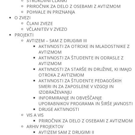
STROKOVNI ČLANKI
PRIROČNIK ZA DELO Z OSEBAMI Z AVTIZMOM
POHVALE IN PRIZNANJA
O ZVEZI
ČLANI ZVEZE
VČLANITEV V ZVEZO
PROJEKTI
AVTIZEM – SAM Z DRUGIMI III
AKTIVNOSTI ZA OTROKE IN MLADOSTNIKE Z
AVTIZMOM
AKTIVNOSTI ZA ŠTUDENTE IN ODRASLE Z
AVTIZMOM
AKTIVNOSTI ZA STARŠE IN DRUŽINE, KI IMAJO
OTROKA Z AVTIZMOM
AKTIVNOSTI ZA ŠTUDENTE PEDAGOŠKIH
SMERI IN ZA ZAPOSLENE V VZGOJI IN
IZOBRAŽEVANJU
INFORMIRANJE IN OBVEŠČANJE
UPORABNIKOV PROGRAMA IN ŠIRŠE JAVNOSTI
DRUGE AKTIVNOSTI
VIS A VIS
PRIROČNIK ZA DELO Z OSEBAMI Z AVTIZMOM
ARHIV PROJEKTOV
AVTIZEM SAM Z DRUGIMI II