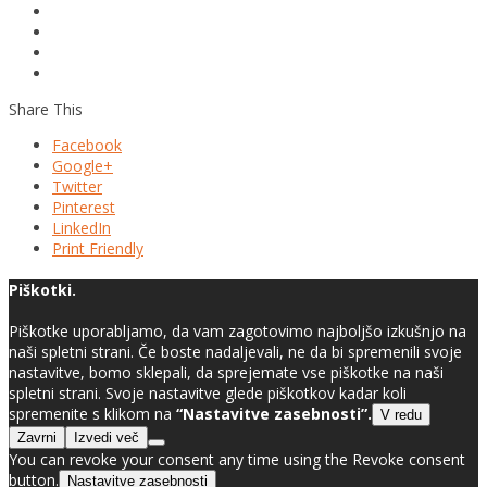
Share This
Facebook
Google+
Twitter
Pinterest
LinkedIn
Print Friendly
Piškotki.
Piškotke uporabljamo, da vam zagotovimo najboljšo izkušnjo na
naši spletni strani. Če boste nadaljevali, ne da bi spremenili svoje
nastavitve, bomo sklepali, da sprejemate vse piškotke na naši
spletni strani. Svoje nastavitve glede piškotkov kadar koli
spremenite s klikom na
“Nastavitve zasebnosti”.
V redu
Zavrni
Izvedi več
You can revoke your consent any time using the Revoke consent
button.
Nastavitve zasebnosti