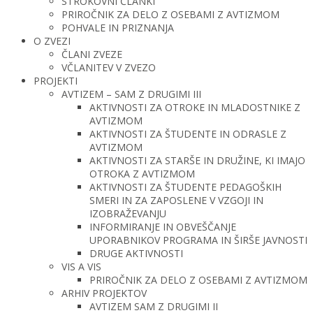
STROKOVNI ČLANKI
PRIROČNIK ZA DELO Z OSEBAMI Z AVTIZMOM
POHVALE IN PRIZNANJA
O ZVEZI
ČLANI ZVEZE
VČLANITEV V ZVEZO
PROJEKTI
AVTIZEM – SAM Z DRUGIMI III
AKTIVNOSTI ZA OTROKE IN MLADOSTNIKE Z
AVTIZMOM
AKTIVNOSTI ZA ŠTUDENTE IN ODRASLE Z
AVTIZMOM
AKTIVNOSTI ZA STARŠE IN DRUŽINE, KI IMAJO
OTROKA Z AVTIZMOM
AKTIVNOSTI ZA ŠTUDENTE PEDAGOŠKIH
SMERI IN ZA ZAPOSLENE V VZGOJI IN
IZOBRAŽEVANJU
INFORMIRANJE IN OBVEŠČANJE
UPORABNIKOV PROGRAMA IN ŠIRŠE JAVNOSTI
DRUGE AKTIVNOSTI
VIS A VIS
PRIROČNIK ZA DELO Z OSEBAMI Z AVTIZMOM
ARHIV PROJEKTOV
AVTIZEM SAM Z DRUGIMI II