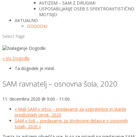
AVTIZEM – SAM Z DRUGIMI
USPOSABLJANJE OSEB S SPEKTROAVTISTIČNO
MOTNJO
AKTUALNO
DOGODKI
Select Page
« Vsi Dogodki
Ta dogodek je minil.
SAM ravnatelj – osnovna šola, 2020
11. decembra 2020 @ 9:00
-
11:00
«
Mali SAM v vrtcu – predavanje za vzgojiteljice in starše
predšolskih otrok, 2020
SAM v šoli – predavanje za strokovne delavce v osnovnih
šolah, 2020
»
Zveza za avtizem obvešča vse, ki so se prijavili na predavanje SAM