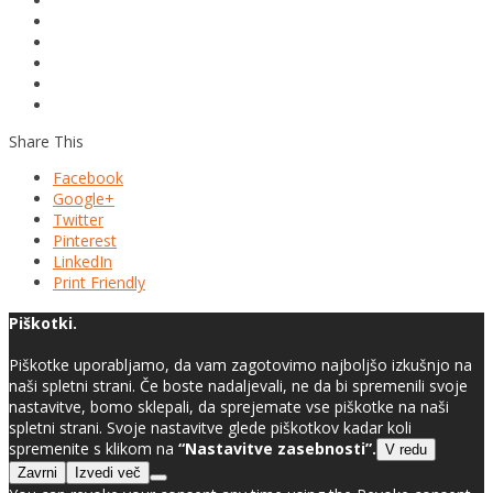
Share This
Facebook
Google+
Twitter
Pinterest
LinkedIn
Print Friendly
Piškotki.
Piškotke uporabljamo, da vam zagotovimo najboljšo izkušnjo na
naši spletni strani. Če boste nadaljevali, ne da bi spremenili svoje
nastavitve, bomo sklepali, da sprejemate vse piškotke na naši
spletni strani. Svoje nastavitve glede piškotkov kadar koli
spremenite s klikom na
“Nastavitve zasebnosti”.
V redu
Zavrni
Izvedi več