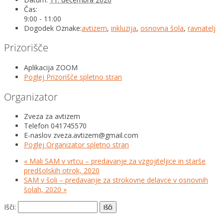
Čas:
9:00 - 11:00
Dogodek Oznake:
avtizem
,
inkluzija
,
osnovna šola
,
ravnatelj
Prizorišče
Aplikacija ZOOM
Poglej Prizorišče spletno stran
Organizator
Zveza za avtizem
Telefon
041745570
E-naslov
zveza.avtizem@gmail.com
Poglej Organizator spletno stran
«
Mali SAM v vrtcu – predavanje za vzgojiteljice in starše
predšolskih otrok, 2020
SAM v šoli – predavanje za strokovne delavce v osnovnih
šolah, 2020
»
Išči: