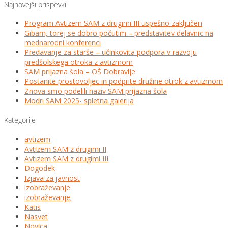
Najnovejši prispevki
Program Avtizem SAM z drugimi III uspešno zaključen
Gibam, torej se dobro počutim – predstavitev delavnic na
mednarodni konferenci
Predavanje za starše – učinkovita podpora v razvoju
predšolskega otroka z avtizmom
SAM prijazna šola – OŠ Dobravlje
Postanite prostovoljec in podprite družine otrok z avtizmom
Znova smo podelili naziv SAM prijazna šola
Modri SAM 2025- spletna galerija
Kategorije
avtizem
Avtizem SAM z drugimi II
Avtizem SAM z drugimi III
Dogodek
Izjava za javnost
izobraževanje
izobraževanje;
Katis
Nasvet
Novica