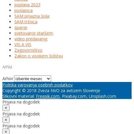
poplava 2023
poslanica
SAM prijazna šola;
SAM tržnica
spanje
svetovanje staršem;
video predavanje
VIS A VIS
Zagovorništvo
Zakon o visokem šolstvu
Arhivi
Arhivi
Politika varovanja osebnih podatkov
Copyright © 2018 Zveza NVO za avtizem Slovenije
Slikovni material:
Freepik.com
, Pixabay.com, Unsplash.com.
Prijava na dogodek
×
Prijava na dogodek
×
Prijava na dogodek
×