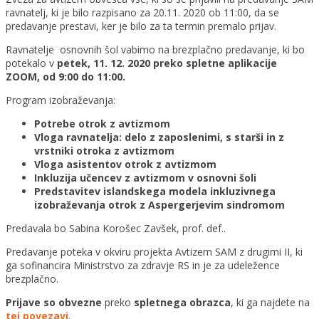
ravnatelj, ki je bilo razpisano za 20.11. 2020 ob 11:00, da se
predavanje prestavi, ker je bilo za ta termin premalo prijav.
Ravnatelje osnovnih šol vabimo na brezplačno predavanje, ki bo
potekalo v
petek, 11. 12. 2020 preko spletne aplikacije
ZOOM, od 9:00 do 11:00.
Program izobraževanja:
Potrebe otrok z avtizmom
Vloga ravnatelja: delo z zaposlenimi, s starši in z
vrstniki otroka z avtizmom
Vloga asistentov otrok z avtizmom
Inkluzija učencev z avtizmom v osnovni šoli
Predstavitev islandskega modela inkluzivnega
izobraževanja otrok z Aspergerjevim sindromom
Predavala bo Sabina Korošec Zavšek, prof. def..
Predavanje poteka v okviru projekta Avtizem SAM z drugimi II, ki
ga sofinancira Ministrstvo za zdravje RS in je za udeležence
brezplačno.
Prijave so obvezne
preko
spletnega obrazca
, ki ga najdete na
tej povezavi
.