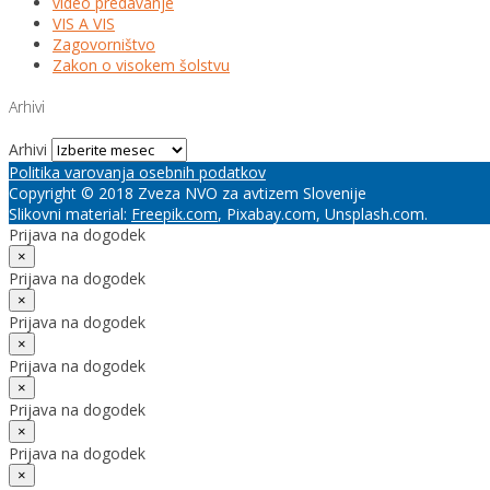
video predavanje
VIS A VIS
Zagovorništvo
Zakon o visokem šolstvu
Arhivi
Arhivi
Politika varovanja osebnih podatkov
Copyright © 2018 Zveza NVO za avtizem Slovenije
Slikovni material:
Freepik.com
, Pixabay.com, Unsplash.com.
Prijava na dogodek
×
Prijava na dogodek
×
Prijava na dogodek
×
Prijava na dogodek
×
Prijava na dogodek
×
Prijava na dogodek
×