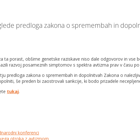
 glede predloga zakona o spremembah in dopolni
 ta porast, obširne genetske raziskave niso dale odgovorov in vse bol
ih opazili razvoj posameznih simptomov s spektra avtizma prav v času po
tju predloga zakona o spremembah in dopolnitvah Zakona o nalezljiv
opolniti, še preden bi zaostrovali sankcije, ki bodo prizadele necepljen
rete
tukaj
.
dnarodni konferenci
lskega otroka z avtizmom