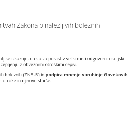
tvah Zakona o nalezljivih boleznih
j se izkazuje, da so za porast v veliki meri odgovorni okoljski
 cepljenju z obveznimi otroškimi cepivi.
ih boleznih (ZNB-B) in
podpira mnenje varuhinje
človekovih
e otroke in njihove starše.