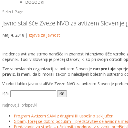
DOGODKI
Select Page
Javno stališče Zveze NVO za avtizem Slovenije
Maj 4, 2018
|
Izjava za javnost
Incidenca avtizma strmo narašča in znanost intenzivno išče vzroke za
dejavniki. Tudi v Sloveniji je precej staršev, ki so pri svojih otroc
Zveza nevladnih organizacij za avtizem Slovenije
nasprotuje
spreje
pravic
, ki meni, da bi morali zakon o nalezljivih boleznih ustrezno d
V celoti lahko javno stališče Zveze NVO za avtizem Slovenije prebe
Išči:
Najnovejši prispevki
Program Avtizem SAM z drugimi III uspešno zaključen
Gibam, torej se dobro počutim – predstavitev delavnic na me
Predavanje za starše – učinkovita podpora v razvoju predšo