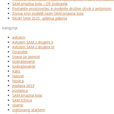
SAM prijazna šola – OŠ Dobravlje
Postanite prostovoljec in podprite družine otrok z avtizmom
Znova smo podelili naziv SAM prijazna šola
Modri SAM 2025- spletna galerija
Kategorije
avtizem
Avtizem SAM z drugimi II
Avtizem SAM z drugimi III
Dogodek
Izjava za javnost
izobraževanje
izobraževanje;
Katis
Nasvet
Novica
poplava 2023
poslanica
SAM prijazna šola;
SAM tržnica
spanje
svetovanje staršem;