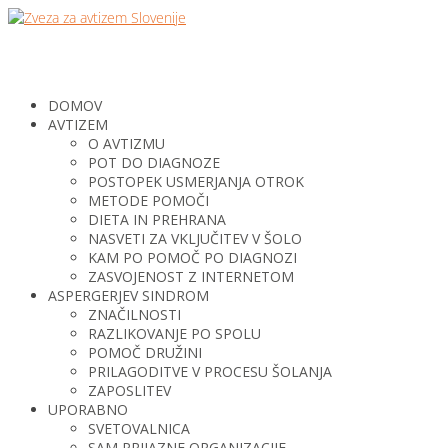
DOMOV
AVTIZEM
O AVTIZMU
POT DO DIAGNOZE
POSTOPEK USMERJANJA OTROK
METODE POMOČI
DIETA IN PREHRANA
NASVETI ZA VKLJUČITEV V ŠOLO
KAM PO POMOČ PO DIAGNOZI
ZASVOJENOST Z INTERNETOM
ASPERGERJEV SINDROM
ZNAČILNOSTI
RAZLIKOVANJE PO SPOLU
POMOČ DRUŽINI
PRILAGODITVE V PROCESU ŠOLANJA
ZAPOSLITEV
UPORABNO
SVETOVALNICA
SAM PRIJAZNE ORGANIZACIJE